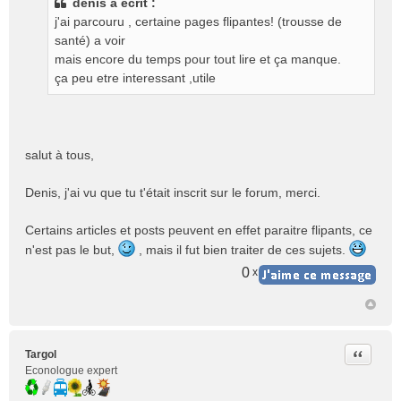
denis a écrit :
s
j'ai parcouru , certaine pages flipantes! (trousse de
a
g
santé) a voir
e
mais encore du temps pour tout lire et ça manque.
n
ça peu etre interessant ,utile
o
n
l
u
salut à tous,
Denis, j'ai vu que tu t'était inscrit sur le forum, merci.
Certains articles et posts peuvent en effet paraitre flipants, ce
n'est pas le but,
, mais il fut bien traiter de ces sujets.
0
x
Citer
Targol
Econologue expert