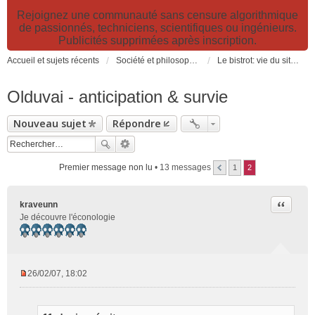
Rejoignez une communauté sans censure algorithmique
de passionnés, techniciens, scientifiques ou ingénieurs.
Publicités supprimées après inscription.
Accueil et sujets récents
Société et philosophie. Sciences et technologies. Santé et prévention.
Le bistrot: vie du site, loisirs et détente, humour et convivialité et Petites Annonces
Olduvai - anticipation & survie
Nouveau sujet
Répondre
Premier message non lu
• 13 messages
1
2
Citer
kraveunn
Je découvre l'éconologie
26/02/07, 18:02
M
e
s