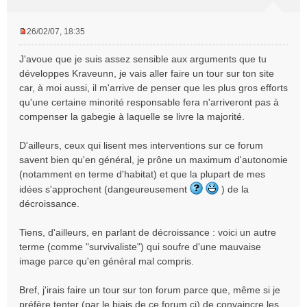
26/02/07, 18:35
M
e
J'avoue que je suis assez sensible aux arguments que tu
s
développes Kraveunn, je vais aller faire un tour sur ton site
s
car, à moi aussi, il m'arrive de penser que les plus gros efforts
a
qu'une certaine minorité responsable fera n'arriveront pas à
g
e
compenser la gabegie à laquelle se livre la majorité.
n
o
D'ailleurs, ceux qui lisent mes interventions sur ce forum
n
savent bien qu'en général, je prône un maximum d'autonomie
l
(notamment en terme d'habitat) et que la plupart de mes
u
idées s'approchent (dangeureusement
) de la
décroissance.
Tiens, d'ailleurs, en parlant de décroissance : voici un autre
terme (comme "survivaliste") qui soufre d'une mauvaise
image parce qu'en général mal compris.
Bref, j'irais faire un tour sur ton forum parce que, même si je
préfère tenter (par le biais de ce forum ci) de convaincre les