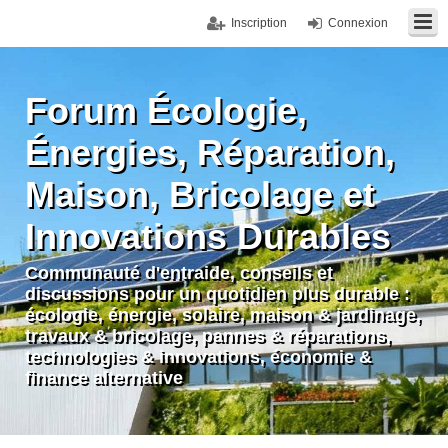
Inscription
Connexion
Forum Écologie,
Énergies, Réparation,
Maison, Bricolage et
Innovations Durables
Communauté d'entraide, conseils et
discussions pour un quotidien plus durable :
écologie, énergie, solaire, maison & jardinage,
travaux & bricolage, pannes & réparations,
technologies & innovations, économie &
finance alternative