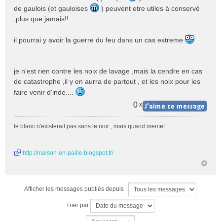
s
de gaulois (et gauloises
) peuvent etre utiles à conservé
s
,plus que jamais!!
a
g
e
il pourrai y avoir la guerre du feu dans un cas extreme
n
o
n
je n'est rien contre les noix de lavage ,mais la cendre en cas
l
de catastrophe ,il y en aurra de partout , et les noix pour les
u
faire venir d'inde....
0
x
le blanc n'existerait pas sans le noir , mais quand meme!
http://maison-en-paille.blogspot.fr/
Afficher les messages publiés depuis :
Trier par