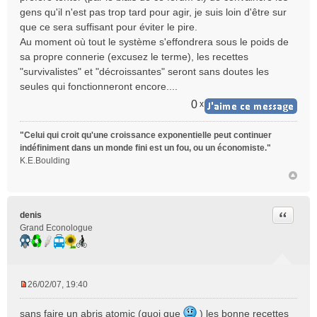
gens qu'il n'est pas trop tard pour agir, je suis loin d'être sur
que ce sera suffisant pour éviter le pire.
Au moment où tout le système s'effondrera sous le poids de
sa propre connerie (excusez le terme), les recettes
"survivalistes" et "décroissantes" seront sans doutes les
seules qui fonctionneront encore....
0
x
"Celui qui croit qu'une croissance exponentielle peut continuer
indéfiniment dans un monde fini est un fou, ou un économiste."
K.E.Boulding
Citer
denis
Grand Econologue
26/02/07, 19:40
M
e
sans faire un abris atomic (quoi que
) les bonne recettes