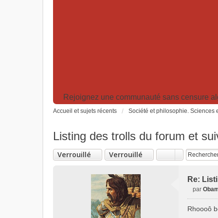
Rejoignez une communauté sans censure algor
Accueil et sujets récents
Société et philosophie. Sciences e
Listing des trolls du forum et su
Verrouillé
Verrouillé
Re: List
par
Obam
M
e
Rhoooô be
s