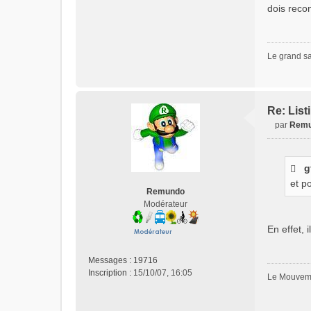
dois recon
Le grand sa
Re: List
par
Rem
M
e
s
g
s
et p
a
Remundo
g
Modérateur
e
n
En effet, 
o
n
l
Messages :
19716
u
Inscription :
15/10/07, 16:05
Le Mouveme