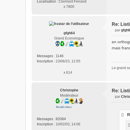
Localisation :
Clermont Ferrand
x 7800
Re: List
par
gfgh
gfgh64
M
Grand Econologue
e
en orthogr
s
mais fran
s
a
Messages :
1146
g
Inscription :
23/06/23, 12:05
e
Le grand sa
n
x 614
o
n
l
Christophe
Re: List
u
Modérateur
par
Chri
M
e
s
R
s
Messages :
82084
a
Inscription :
10/02/03, 14:06
g