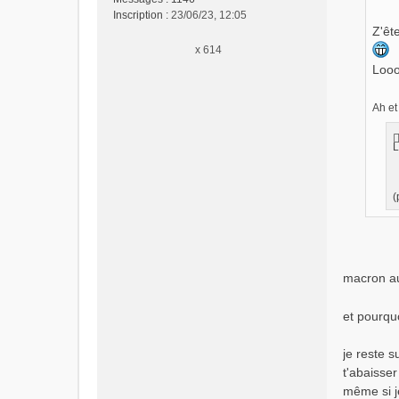
g
Inscription :
23/06/23, 12:05
e
Z'êt
n
x 614
o
Loo
n
l
u
Ah et
L
(
macron au
et pourqu
je reste s
t'abaisser
même si j