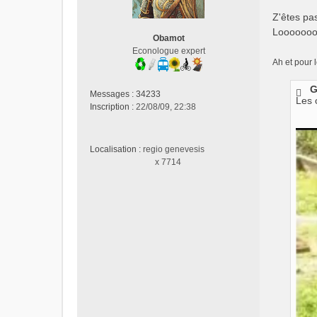
s
Z'êtes pa
a
Loooooo
g
Obamot
e
Econologue expert
n
Ah et pour 
o
n
G
Messages :
34233
l
Les 
Inscription :
22/08/09, 22:38
u
Localisation :
regio genevesis
x 7714