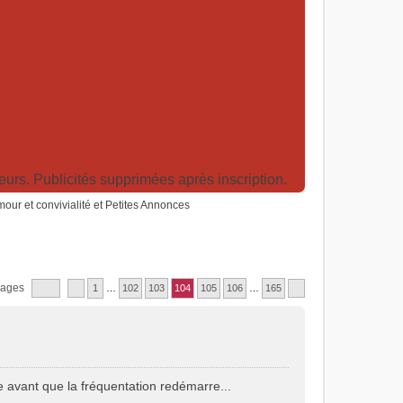
rs. Publicités supprimées après inscription.
humour et convivialité et Petites Annonces
sages
1
…
102
103
104
105
106
…
165
 avant que la fréquentation redémarre...