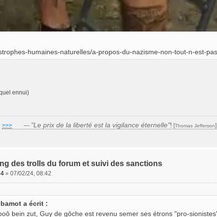
strophes-humaines-naturelles/a-propos-du-nazisme-non-tout-n-est-pas-
 quel ennui)
"Le prix de la liberté est la vigilance éternelle"
!
>>>
___
—
[
Thomas Jefferson
ing des trolls du forum et suivi des sanctions
64
»
07/02/24, 08:42
bamot a écrit :
oô bein zut, Guy de gôche est revenu semer ses étrons "pro-sionistes" 