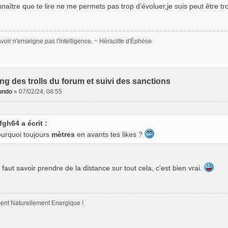
naître que te lire ne me permets pas trop d’évoluer,je suis peut être tro
voir n'enseigne pas l'intelligence. ~ Héraclite d'Éphèse
ing des trolls du forum et suivi des sanctions
undo
»
07/02/24, 08:55
fgh64 a écrit :
ourquoi toujours
mètres
en avants tes likes ?
il faut savoir prendre de la distance sur tout cela, c'est bien vrai.
nt Naturellement Energique !