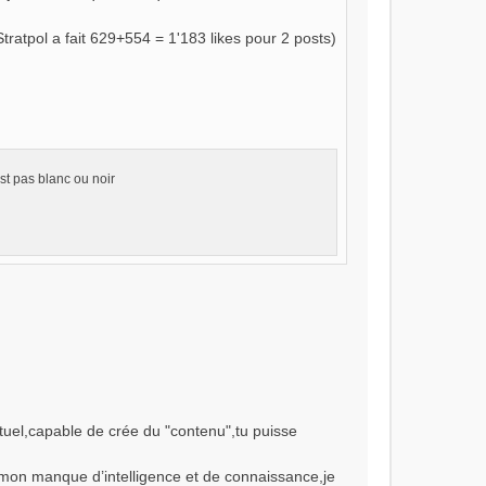
tratpol a fait 629+554 = 1'183 likes pour 2 posts)
est pas blanc ou noir
ectuel,capable de crée du "contenu",tu puisse
mon manque d’intelligence et de connaissance,je