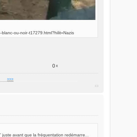
blanc-ou-noir-t17279.html?hilit=Nazis
0
x
]
___
>>>
______________________________
juste avant que la fréquentation redémarre...