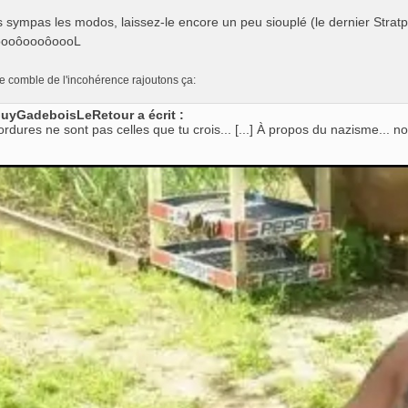
s sympas les modos, laissez-le encore un peu siouplé (le dernier Stratp
oooôoooôoooL
le comble de l'incohérence rajoutons ça:
uyGadeboisLeRetour a écrit :
ordures ne sont pas celles que tu crois... [...] À propos du nazisme... no