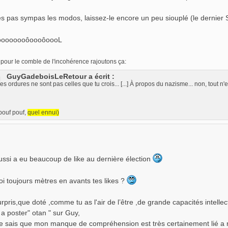
es pas sympas les modos, laissez-le encore un peu siouplé (le dernier S
oooooooôoooôoooL
 pour le comble de l'incohérence rajoutons ça:
GuyGadeboisLeRetour a écrit :
es ordures ne sont pas celles que tu crois... [...] À propos du nazisme... non, tout n'
pouf pouf,
quel ennui)
ssi a eu beaucoup de like au dernière élection
oi toujours mètres en avants tes likes ?
urpris,que doté ,comme tu as l'air de l’être ,de grande capacités intell
 a poster" otan " sur Guy,
e sais que mon manque de compréhension est très certainement lié a 