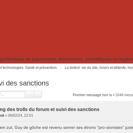
ithmique de passionnés, techniciens, scientifiques ou ingénieu
t technologies. Santé et prévention.
Le bistrot: vie du site, loisirs et détente, 
ivi des sanctions
Premier message non lu
• 1646 mes
ing des trolls du forum et suivi des sanctions
ot
»
06/02/24, 22:01
in zut, Guy de gôche est revenu semer ses étrons "pro-sionistes" juste