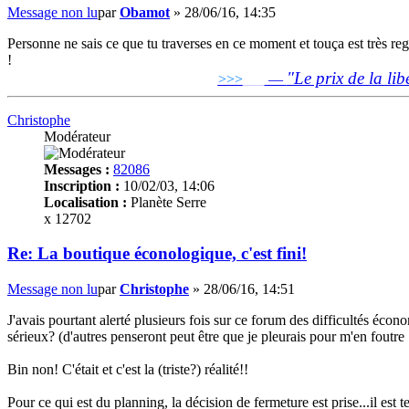
Message non lu
par
Obamot
»
28/06/16, 14:35
Personne ne sais ce que tu traverses en ce moment et touça est très regr
!
"Le prix de la lib
>>>
___
—
Christophe
Modérateur
Messages :
82086
Inscription :
10/02/03, 14:06
Localisation :
Planète Serre
x 12702
Re: La boutique éconologique, c'est fini!
Message non lu
par
Christophe
»
28/06/16, 14:51
J'avais pourtant alerté plusieurs fois sur ce forum des difficultés écon
sérieux? (d'autres penseront peut être que je pleurais pour m'en foutre
Bin non! C'était et c'est la (triste?) réalité!!
Pour ce qui est du planning, la décision de fermeture est prise...il es