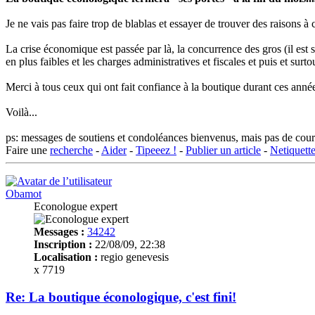
Je ne vais pas faire trop de blablas et essayer de trouver des raisons à c
La crise économique est passée par là, la concurrence des gros (il est si
en plus faibles et les charges administratives et fiscales et puis et surt
Merci à tous ceux qui ont fait confiance à la boutique durant ces anné
Voilà...
ps: messages de soutiens et condoléances bienvenus, mais pas de c
Faire une
recherche
-
Aider
-
Tipeeez !
-
Publier un article
-
Netiquett
Obamot
Econologue expert
Messages :
34242
Inscription :
22/08/09, 22:38
Localisation :
regio genevesis
x 7719
Re: La boutique éconologique, c'est fini!