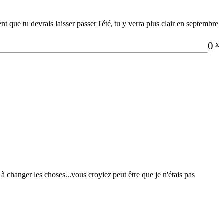
t que tu devrais laisser passer l'été, tu y verra plus clair en septembre
________________________
0
x
 à changer les choses...vous croyiez peut être que je n'étais pas