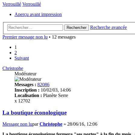
Verrouillé
Verrouillé
Aperçu avant impression
Recherche avancée
Rechercher
Premier message non lu
• 12 messages
1
2
Suivant
Christophe
Modérateur
Messages :
82086
Inscription :
10/02/03, 14:06
Localisation :
Planète Serre
x 12702
La boutique éconologique
Message non lu
par
Christophe
»
28/06/16, 12:06
La boutique éconologique fermera "ses portes" à la fin du mois...s