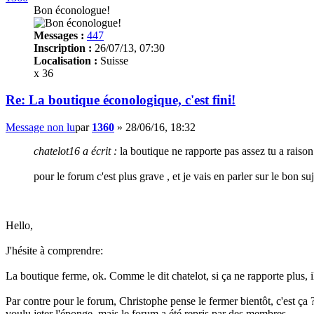
Bon éconologue!
Messages :
447
Inscription :
26/07/13, 07:30
Localisation :
Suisse
x 36
Re: La boutique éconologique, c'est fini!
Message non lu
par
1360
»
28/06/16, 18:32
chatelot16 a écrit :
la boutique ne rapporte pas assez tu a raiso
pour le forum c'est plus grave , et je vais en parler sur le bon suj
Hello,
J'hésite à comprendre:
La boutique ferme, ok. Comme le dit chatelot, si ça ne rapporte plus, il 
Par contre pour le forum, Christophe pense le fermer bientôt, c'est ça 
voulu jeter l'éponge, mais le forum a été repris par des membres.