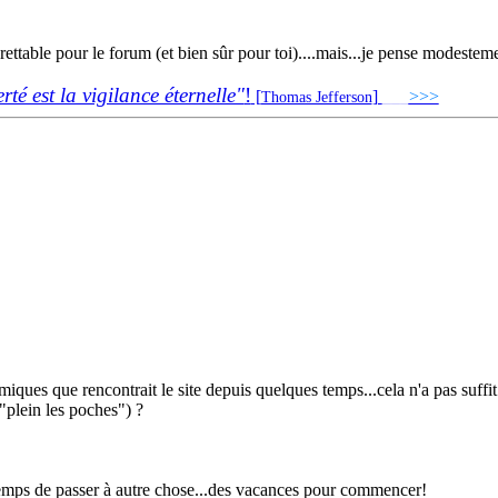
ettable pour le forum (et bien sûr pour toi)....mais...je pense modestemen
erté est la vigilance éternelle"
!
[
]
___
>>>
______
Thomas Jefferson
omiques que rencontrait le site depuis quelques temps...cela n'a pas suffit
 "plein les poches") ?
t temps de passer à autre chose...des vacances pour commencer!