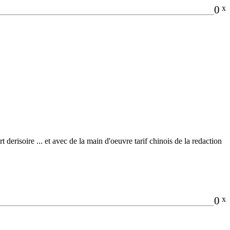
0
x
t derisoire ... et avec de la main d'oeuvre tarif chinois de la redaction
0
x