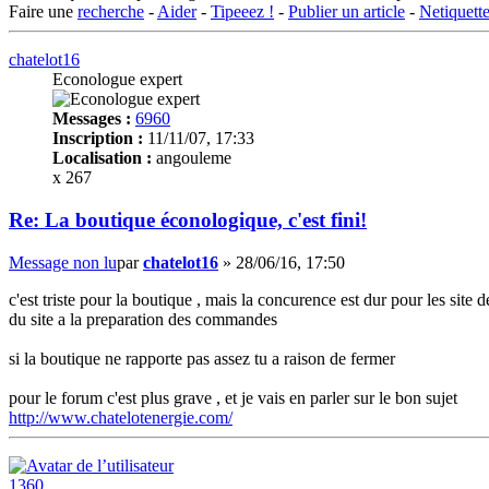
Faire une
recherche
-
Aider
-
Tipeeez !
-
Publier un article
-
Netiquett
chatelot16
Econologue expert
Messages :
6960
Inscription :
11/11/07, 17:33
Localisation :
angouleme
x 267
Re: La boutique éconologique, c'est fini!
Message non lu
par
chatelot16
»
28/06/16, 17:50
c'est triste pour la boutique , mais la concurence est dur pour les site 
du site a la preparation des commandes
si la boutique ne rapporte pas assez tu a raison de fermer
pour le forum c'est plus grave , et je vais en parler sur le bon sujet
http://www.chatelotenergie.com/
1360