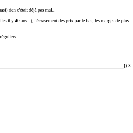
si) rien c'était déjà pas mal...
les il y 40 ans...), l'écrasement des prix par le bas, les marges de plus
éguliers...
0
x