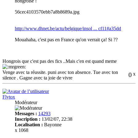
hongroise !
56cec4103570ebb7a8b8689a.jpg
http://www.dhnet.be/actu/belgique/insol ... cf11#a35dd
Mouahaha, c'est pas en France qu'on verrait ça! Si ??
Hongrois que c'est pas des fics ..Mais c'en est quand meme
Venge avec ta réussite. puni avec ton absence. Tue avec ton
0
x
silence . Gagne avec ta joie de vivre
Flytox
Modérateur
Messages :
14293
Inscription :
13/02/07, 22:38
Localisation :
Bayonne
x 1068