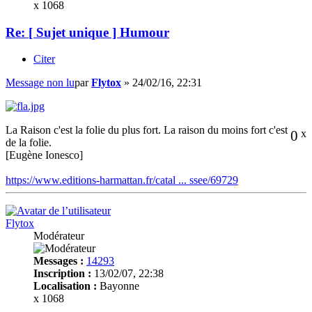
x 1068
Re: [ Sujet unique ] Humour
Citer
Message non lu
par
Flytox
»
24/02/16, 22:31
La Raison c'est la folie du plus fort. La raison du moins fort c'est
0
x
de la folie.
[Eugène Ionesco]
https://www.editions-harmattan.fr/catal ... ssee/69729
Flytox
Modérateur
Messages :
14293
Inscription :
13/02/07, 22:38
Localisation :
Bayonne
x 1068