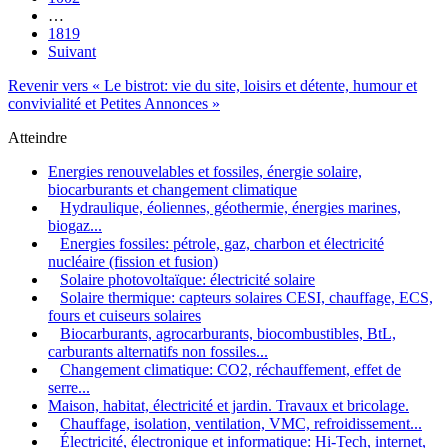
…
1819
Suivant
Revenir vers « Le bistrot: vie du site, loisirs et détente, humour et
convivialité et Petites Annonces »
Atteindre
Energies renouvelables et fossiles, énergie solaire,
biocarburants et changement climatique
Hydraulique, éoliennes, géothermie, énergies marines,
biogaz...
Energies fossiles: pétrole, gaz, charbon et électricité
nucléaire (fission et fusion)
Solaire photovoltaïque: électricité solaire
Solaire thermique: capteurs solaires CESI, chauffage, ECS,
fours et cuiseurs solaires
Biocarburants, agrocarburants, biocombustibles, BtL,
carburants alternatifs non fossiles...
Changement climatique: CO2, réchauffement, effet de
serre...
Maison, habitat, électricité et jardin. Travaux et bricolage.
Chauffage, isolation, ventilation, VMC, refroidissement...
Électricité, électronique et informatique: Hi-Tech, internet,