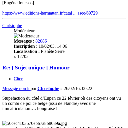
[Eugène Ionesco]
https://www.editions-harmattan.fr/catal ... ssee/69729
Christophe
Modérateur
Messages :
82086
Inscription :
10/02/03, 14:06
Localisation :
Planète Serre
x 12702
Re: [ Sujet unique ] Humour
Citer
Message non lu
par
Christophe
»
26/02/16, 00:22
Stupéfaction du côté d’Eupen ce 22 février où des citoyens ont vu
un combi de police belge (issu de Flandre) avec une
immatriculation…. hongroise !