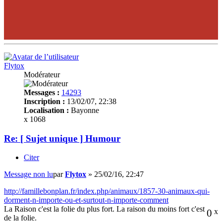
Flytox
Modérateur
Messages :
14293
Inscription :
13/02/07, 22:38
Localisation :
Bayonne
x 1068
Re: [ Sujet unique ] Humour
Citer
Message non lu
par
Flytox
»
25/02/16, 22:47
http://famillebonplan.fr/index.php/animaux/1857-30-animaux-qui-
dorment-n-importe-ou-et-surtout-n-importe-comment
La Raison c'est la folie du plus fort. La raison du moins fort c'est
0
x
de la folie.