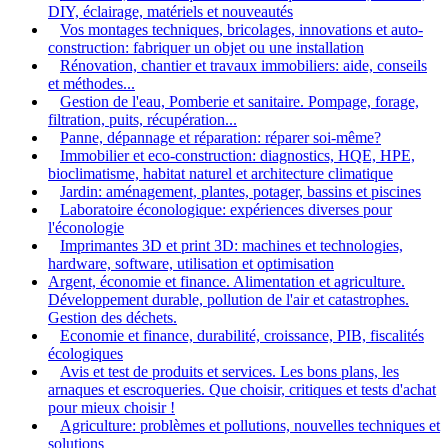
DIY, éclairage, matériels et nouveautés
Vos montages techniques, bricolages, innovations et auto-
construction: fabriquer un objet ou une installation
Rénovation, chantier et travaux immobiliers: aide, conseils
et méthodes...
Gestion de l'eau, Pomberie et sanitaire. Pompage, forage,
filtration, puits, récupération...
Panne, dépannage et réparation: réparer soi-même?
Immobilier et eco-construction: diagnostics, HQE, HPE,
bioclimatisme, habitat naturel et architecture climatique
Jardin: aménagement, plantes, potager, bassins et piscines
Laboratoire éconologique: expériences diverses pour
l'éconologie
Imprimantes 3D et print 3D: machines et technologies,
hardware, software, utilisation et optimisation
Argent, économie et finance. Alimentation et agriculture.
Développement durable, pollution de l'air et catastrophes.
Gestion des déchets.
Economie et finance, durabilité, croissance, PIB, fiscalités
écologiques
Avis et test de produits et services. Les bons plans, les
arnaques et escroqueries. Que choisir, critiques et tests d'achat
pour mieux choisir !
Agriculture: problèmes et pollutions, nouvelles techniques et
solutions