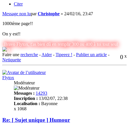
Citer
Message non lu
par
Christophe
»
24/02/16, 23:47
1000ième page!!
On y est!!
Bravo Flytox, t'as bien dû en remplir 300 ou 400 à toi tout seul
Faire une
recherche
-
Aider
-
Tipeeez !
-
Publier un article
-
0
x
Netiquette
Flytox
Modérateur
Messages :
14293
Inscription :
13/02/07, 22:38
Localisation :
Bayonne
x 1068
Re: [ Sujet unique ] Humour