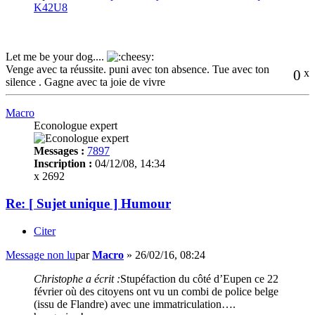
K42U8
Let me be your dog....
Venge avec ta réussite. puni avec ton absence. Tue avec ton
0
x
silence . Gagne avec ta joie de vivre
Macro
Econologue expert
Messages :
7897
Inscription :
04/12/08, 14:34
x 2692
Re: [ Sujet unique ] Humour
Citer
Message non lu
par
Macro
»
26/02/16, 08:24
Christophe a écrit :
Stupéfaction du côté d’Eupen ce 22
février où des citoyens ont vu un combi de police belge
(issu de Flandre) avec une immatriculation….