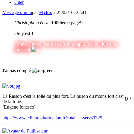
Citer
Message non lu
par
Flytox
»
25/02/16, 22:41
Christophe a écrit :
1000ième page!!
On y est!!
Bravo Flytox, t'as bien dû en remplir 300 ou 400 à toi
tout seul
J'ai pas compté
La Raison c'est la folie du plus fort. La raison du moins fort c'est
0
x
de la folie.
[Eugène Ionesco]
https://www.editions-harmattan.fr/catal ... ssee/69729