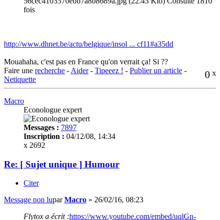
56cec4103570ebb7a8b8689a.jpg (22.43 Kio) Consulté 1810
fois
http://www.dhnet.be/actu/belgique/insol ... cf11#a35dd
Mouahaha, c'est pas en France qu'on verrait ça! Si ??
Faire une
recherche
-
Aider
-
Tipeeez !
-
Publier un article
-
0
x
Netiquette
Macro
Econologue expert
Messages :
7897
Inscription :
04/12/08, 14:34
x 2692
Re: [ Sujet unique ] Humour
Citer
Message non lu
par
Macro
»
26/02/16, 08:23
Flytox a écrit :
https://www.youtube.com/embed/uqlGn-