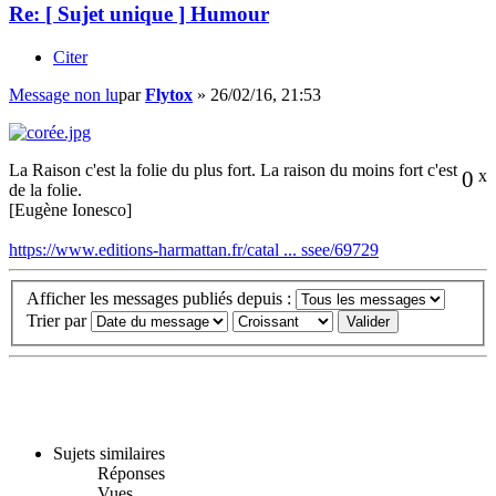
Re: [ Sujet unique ] Humour
Citer
Message non lu
par
Flytox
»
26/02/16, 21:53
La Raison c'est la folie du plus fort. La raison du moins fort c'est
0
x
de la folie.
[Eugène Ionesco]
https://www.editions-harmattan.fr/catal ... ssee/69729
Afficher les messages publiés depuis :
Trier par
Sujets similaires
Réponses
Vues