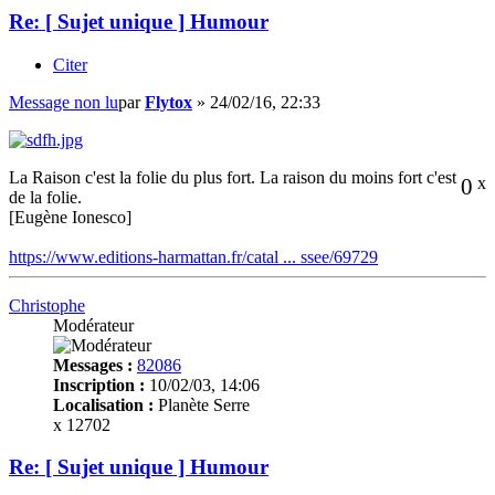
Re: [ Sujet unique ] Humour
Citer
Message non lu
par
Flytox
»
24/02/16, 22:33
La Raison c'est la folie du plus fort. La raison du moins fort c'est
0
x
de la folie.
[Eugène Ionesco]
https://www.editions-harmattan.fr/catal ... ssee/69729
Christophe
Modérateur
Messages :
82086
Inscription :
10/02/03, 14:06
Localisation :
Planète Serre
x 12702
Re: [ Sujet unique ] Humour