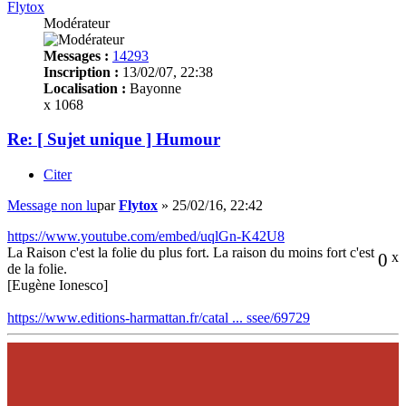
Flytox
Modérateur
Messages :
14293
Inscription :
13/02/07, 22:38
Localisation :
Bayonne
x 1068
Re: [ Sujet unique ] Humour
Citer
Message non lu
par
Flytox
»
25/02/16, 22:42
https://www.youtube.com/embed/uqlGn-K42U8
La Raison c'est la folie du plus fort. La raison du moins fort c'est
0
x
de la folie.
[Eugène Ionesco]
https://www.editions-harmattan.fr/catal ... ssee/69729