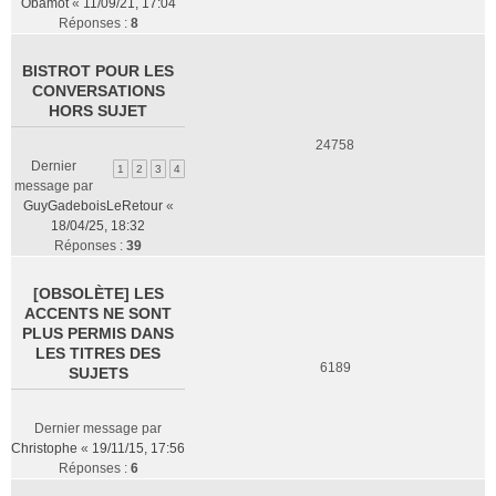
Obamot
«
11/09/21, 17:04
Réponses :
8
BISTROT POUR LES
CONVERSATIONS
HORS SUJET
24758
Dernier
1
2
3
4
message par
GuyGadeboisLeRetour
«
18/04/25, 18:32
Réponses :
39
[OBSOLÈTE] LES
ACCENTS NE SONT
PLUS PERMIS DANS
LES TITRES DES
6189
SUJETS
Dernier message par
Christophe
«
19/11/15, 17:56
Réponses :
6