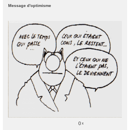
e
Message d'optimisme
s
s
a
g
e
n
o
n
l
u
0
x