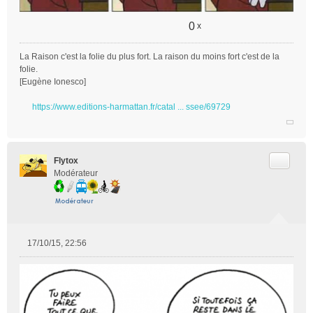
n
o
0
x
n
l
u
La Raison c'est la folie du plus fort. La raison du moins fort c'est de la
folie.
[Eugène Ionesco]
https://www.editions-harmattan.fr/catal ... ssee/69729
Citer
Flytox
Modérateur
17/10/15, 22:56
M
e
s
s
a