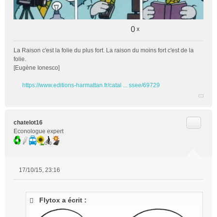
g
e
n
o
0
x
n
l
La Raison c'est la folie du plus fort. La raison du moins fort c'est de la
u
folie.
[Eugène Ionesco]
https://www.editions-harmattan.fr/catal ... ssee/69729
Citer
chatelot16
Econologue expert
17/10/15, 23:16
M
e
s
Flytox a écrit :
s
a