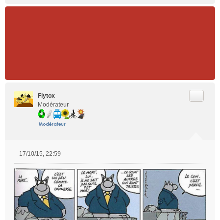
Citer
Flytox
Modérateur
17/10/15, 22:59
M
e
s
s
a
g
e