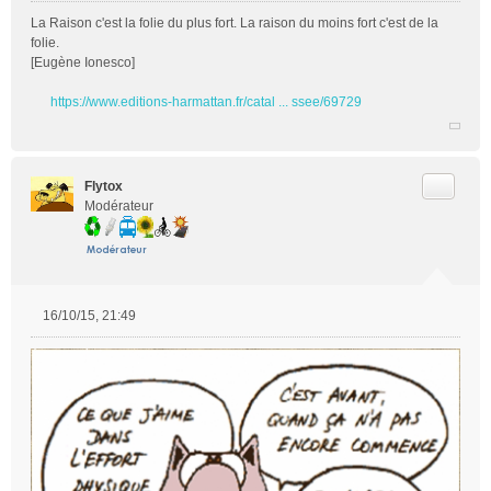
La Raison c'est la folie du plus fort. La raison du moins fort c'est de la
folie.
[Eugène Ionesco]
https://www.editions-harmattan.fr/catal ... ssee/69729
Citer
Flytox
Modérateur
16/10/15, 21:49
M
e
s
s
a
g
e
n
o