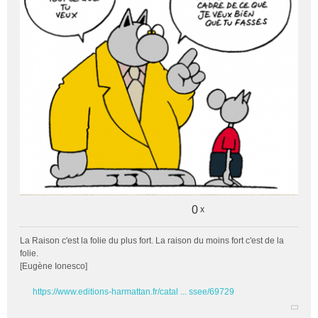
g
e
n
o
n
l
u
0
x
La Raison c'est la folie du plus fort. La raison du moins fort c'est de la
folie.
[Eugène Ionesco]
https://www.editions-harmattan.fr/catal ... ssee/69729