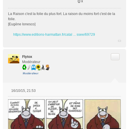
0
x
La Raison c'est la folie du plus fort. La raison du moins fort c'est de la
folie.
[Eugène Ionesco]
https://www.editions-harmattan.fr/catal ... ssee/69729
Citer
Flytox
Modérateur
16/10/15, 21:53
M
e
s
s
a
g
e