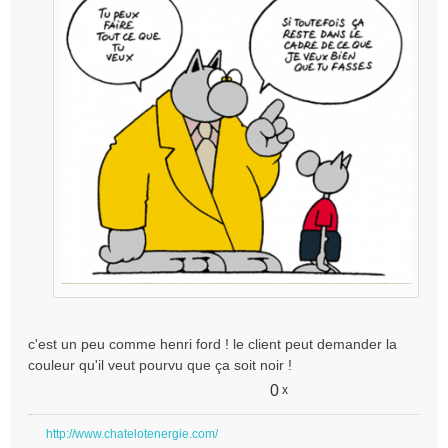
g
e
n
o
n
l
u
c'est un peu comme henri ford ! le client peut demander la
couleur qu'il veut pourvu que ça soit noir !
0
x
http://www.chatelotenergie.com/