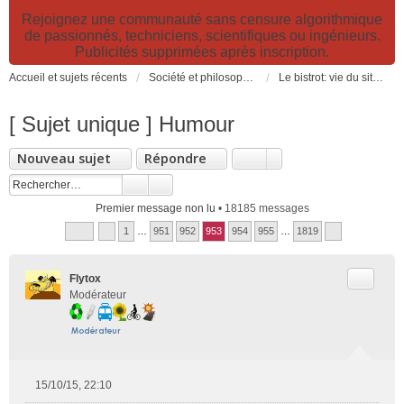
Rejoignez une communauté sans censure algorithmique
de passionnés, techniciens, scientifiques ou ingénieurs.
Publicités supprimées après inscription.
Accueil et sujets récents
Société et philosophie. Sciences et technologies. Santé et prévention.
Le bistrot: vie du site, loisirs et détente, humour et convivialité et Petites Annonces
[ Sujet unique ] Humour
Nouveau sujet
Répondre
Premier message non lu
• 18185 messages
1
…
951
952
953
954
955
…
1819
Citer
Flytox
Modérateur
15/10/15, 22:10
M