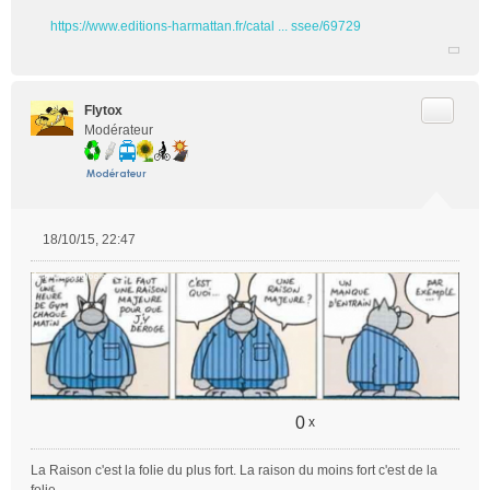
https://www.editions-harmattan.fr/catal ... ssee/69729
Citer
Flytox
Modérateur
18/10/15, 22:47
M
e
s
s
a
g
e
n
o
0
x
n
l
u
La Raison c'est la folie du plus fort. La raison du moins fort c'est de la