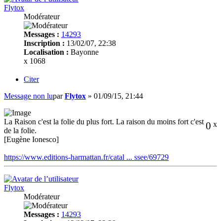
Flytox
Modérateur
Messages :
14293
Inscription :
13/02/07, 22:38
Localisation :
Bayonne
x 1068
Citer
Message non lu
par
Flytox
»
01/09/15, 21:44
La Raison c'est la folie du plus fort. La raison du moins fort c'est
0
x
de la folie.
[Eugène Ionesco]
https://www.editions-harmattan.fr/catal ... ssee/69729
Flytox
Modérateur
Messages :
14293