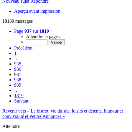
Nouveau sujet
Répondre
Aperçu avant impression
18189 messages
Page
937
sur
1819
Atteindre la page :
Précédent
1
…
935
936
937
938
939
…
1819
Suivant
Revenir vers « Le bistrot: vie du site, loisirs et détente, humour et
convivialité et Petites Annonces »
Atteindre