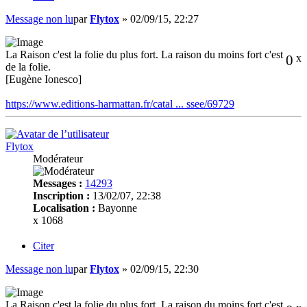
Message non lu
par
Flytox
»
02/09/15, 22:27
La Raison c'est la folie du plus fort. La raison du moins fort c'est
0
x
de la folie.
[Eugène Ionesco]
https://www.editions-harmattan.fr/catal ... ssee/69729
Flytox
Modérateur
Messages :
14293
Inscription :
13/02/07, 22:38
Localisation :
Bayonne
x 1068
Citer
Message non lu
par
Flytox
»
02/09/15, 22:30
La Raison c'est la folie du plus fort. La raison du moins fort c'est