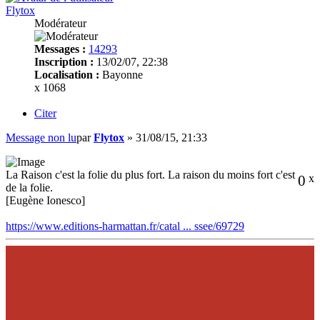
Flytox
Modérateur
Messages :
14293
Inscription :
13/02/07, 22:38
Localisation :
Bayonne
x 1068
Citer
Message non lu
par
Flytox
»
31/08/15, 21:33
La Raison c'est la folie du plus fort. La raison du moins fort c'est
0
x
de la folie.
[Eugène Ionesco]
https://www.editions-harmattan.fr/catal ... ssee/69729