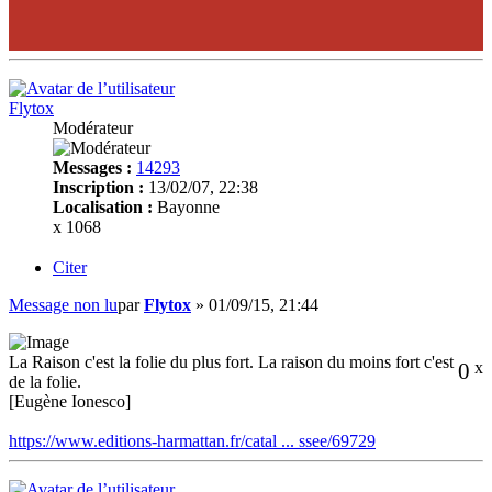
Flytox
Modérateur
Messages :
14293
Inscription :
13/02/07, 22:38
Localisation :
Bayonne
x 1068
Citer
Message non lu
par
Flytox
»
01/09/15, 21:44
La Raison c'est la folie du plus fort. La raison du moins fort c'est
0
x
de la folie.
[Eugène Ionesco]
https://www.editions-harmattan.fr/catal ... ssee/69729