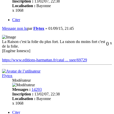
Inscription :
13/02/07, 22:38
Localisation :
Bayonne
x 1068
Citer
Message non lu
par
Flytox
»
01/09/15, 21:45
La Raison c'est la folie du plus fort. La raison du moins fort c'est
0
x
de la folie.
[Eugène Ionesco]
https://www.editions-harmattan.fr/catal ... ssee/69729
Flytox
Modérateur
Messages :
14293
Inscription :
13/02/07, 22:38
Localisation :
Bayonne
x 1068
Citer