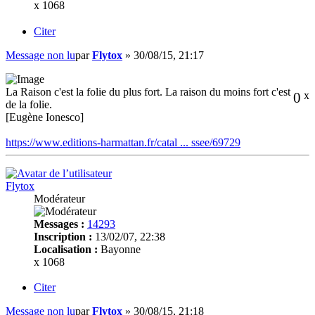
x 1068
Citer
Message non lu
par
Flytox
»
30/08/15, 21:17
La Raison c'est la folie du plus fort. La raison du moins fort c'est
0
x
de la folie.
[Eugène Ionesco]
https://www.editions-harmattan.fr/catal ... ssee/69729
Flytox
Modérateur
Messages :
14293
Inscription :
13/02/07, 22:38
Localisation :
Bayonne
x 1068
Citer
Message non lu
par
Flytox
»
30/08/15, 21:18