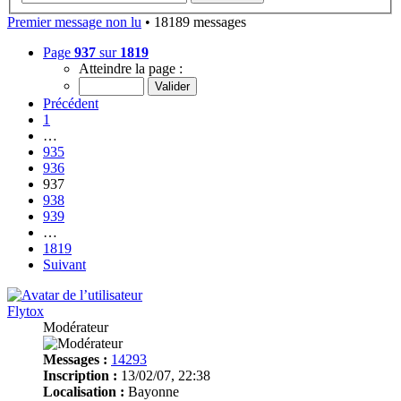
Premier message non lu
• 18189 messages
Page
937
sur
1819
Atteindre la page :
Précédent
1
…
935
936
937
938
939
…
1819
Suivant
Flytox
Modérateur
Messages :
14293
Inscription :
13/02/07, 22:38
Localisation :
Bayonne