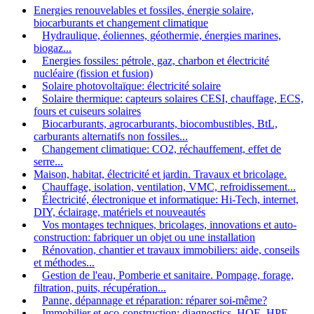
Energies renouvelables et fossiles, énergie solaire,
biocarburants et changement climatique
Hydraulique, éoliennes, géothermie, énergies marines,
biogaz...
Energies fossiles: pétrole, gaz, charbon et électricité
nucléaire (fission et fusion)
Solaire photovoltaïque: électricité solaire
Solaire thermique: capteurs solaires CESI, chauffage, ECS,
fours et cuiseurs solaires
Biocarburants, agrocarburants, biocombustibles, BtL,
carburants alternatifs non fossiles...
Changement climatique: CO2, réchauffement, effet de
serre...
Maison, habitat, électricité et jardin. Travaux et bricolage.
Chauffage, isolation, ventilation, VMC, refroidissement...
Électricité, électronique et informatique: Hi-Tech, internet,
DIY, éclairage, matériels et nouveautés
Vos montages techniques, bricolages, innovations et auto-
construction: fabriquer un objet ou une installation
Rénovation, chantier et travaux immobiliers: aide, conseils
et méthodes...
Gestion de l'eau, Pomberie et sanitaire. Pompage, forage,
filtration, puits, récupération...
Panne, dépannage et réparation: réparer soi-même?
Immobilier et eco-construction: diagnostics, HQE, HPE,