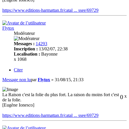
https://www.editions-harmattan.fr/catal ... ssee/69729
Flytox
Modérateur
Messages :
14293
Inscription :
13/02/07, 22:38
Localisation :
Bayonne
x 1068
Citer
Message non lu
par
Flytox
»
31/08/15, 21:33
La Raison c'est la folie du plus fort. La raison du moins fort c'est
0
x
de la folie.
[Eugène Ionesco]
https://www.editions-harmattan.fr/catal ... ssee/69729