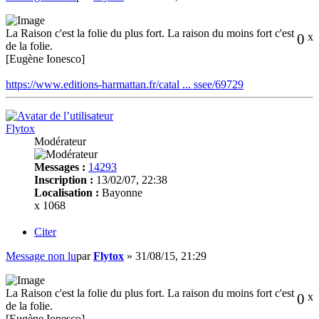
La Raison c'est la folie du plus fort. La raison du moins fort c'est
0
x
de la folie.
[Eugène Ionesco]
https://www.editions-harmattan.fr/catal ... ssee/69729
Flytox
Modérateur
Messages :
14293
Inscription :
13/02/07, 22:38
Localisation :
Bayonne
x 1068
Citer
Message non lu
par
Flytox
»
31/08/15, 21:29
La Raison c'est la folie du plus fort. La raison du moins fort c'est
0
x
de la folie.
[Eugène Ionesco]