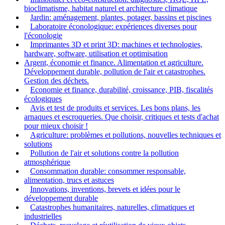
bioclimatisme, habitat naturel et architecture climatique
Jardin: aménagement, plantes, potager, bassins et piscines
Laboratoire éconologique: expériences diverses pour
l'éconologie
Imprimantes 3D et print 3D: machines et technologies,
hardware, software, utilisation et optimisation
Argent, économie et finance. Alimentation et agriculture.
Développement durable, pollution de l'air et catastrophes.
Gestion des déchets.
Economie et finance, durabilité, croissance, PIB, fiscalités
écologiques
Avis et test de produits et services. Les bons plans, les
arnaques et escroqueries. Que choisir, critiques et tests d'achat
pour mieux choisir !
Agriculture: problèmes et pollutions, nouvelles techniques et
solutions
Pollution de l'air et solutions contre la pollution
atmosphérique
Consommation durable: consommer responsable,
alimentation, trucs et astuces
Innovations, inventions, brevets et idées pour le
développement durable
Catastrophes humanitaires, naturelles, climatiques et
industrielles