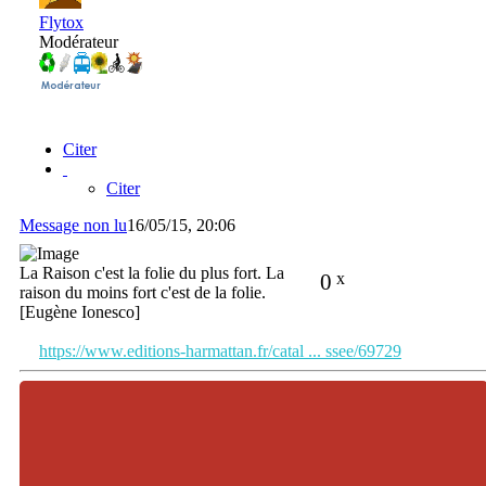
Flytox
Modérateur
Citer
Citer
Message non lu
16/05/15, 20:06
La Raison c'est la folie du plus fort. La
0
x
raison du moins fort c'est de la folie.
[Eugène Ionesco]
https://www.editions-harmattan.fr/catal ... ssee/69729