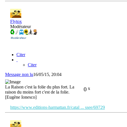
Flytox
Modérateur
Citer
Citer
Message non lu
16/05/15, 20:04
La Raison c'est la folie du plus fort. La
0
x
raison du moins fort c'est de la folie.
[Eugène Ionesco]
https://www.editions-harmattan.fr/catal ... ssee/69729