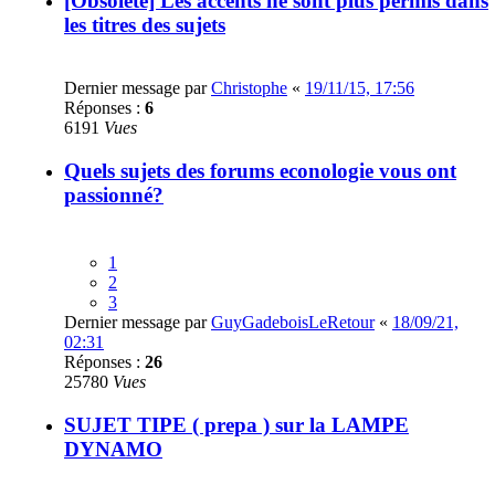
[Obsolète] Les accents ne sont plus permis dans
les titres des sujets
Dernier message par
Christophe
«
19/11/15, 17:56
Réponses :
6
6191
Vues
Quels sujets des forums econologie vous ont
passionné?
1
2
3
Dernier message par
GuyGadeboisLeRetour
«
18/09/21,
02:31
Réponses :
26
25780
Vues
SUJET TIPE ( prepa ) sur la LAMPE
DYNAMO