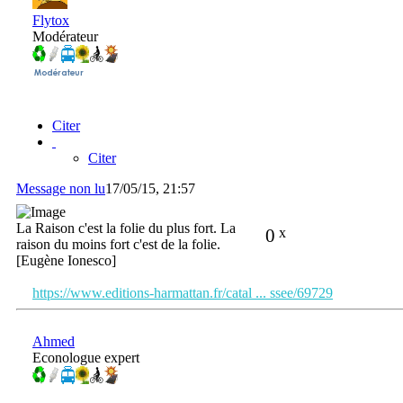
Flytox
Modérateur
Citer
Citer
Message non lu
17/05/15, 21:57
La Raison c'est la folie du plus fort. La
0
x
raison du moins fort c'est de la folie.
[Eugène Ionesco]
https://www.editions-harmattan.fr/catal ... ssee/69729
Ahmed
Econologue expert