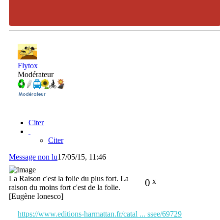
Flytox
Modérateur
Citer
Citer
Message non lu
17/05/15, 11:46
La Raison c'est la folie du plus fort. La
0
x
raison du moins fort c'est de la folie.
[Eugène Ionesco]
https://www.editions-harmattan.fr/catal ... ssee/69729