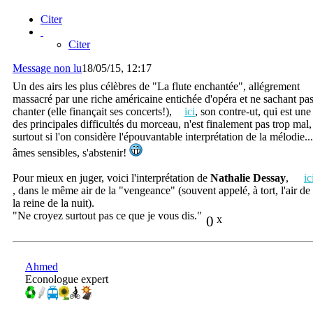
Citer
Citer
Message non lu
18/05/15, 12:17
Un des airs les plus célèbres de "La flute enchantée", allégrement
massacré par une riche américaine entichée d'opéra et ne sachant pa
chanter (elle finançait ses concerts!),
ici
, son contre-ut, qui est une
des principales difficultés du morceau, n'est finalement pas trop mal,
surtout si l'on considère l'épouvantable interprétation de la mélodie...
âmes sensibles, s'abstenir!
Pour mieux en juger, voici l'interprétation de
Nathalie Dessay
,
ic
, dans le même air de la "vengeance" (souvent appelé, à tort, l'air de
la reine de la nuit).
"Ne croyez surtout pas ce que je vous dis."
0
x
Ahmed
Econologue expert