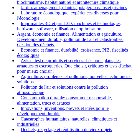
bioclimatisme, habitat naturel et architecture climatique
Jardin: aménagement, plantes, potager, bassins et piscines
Laboratoire éconologique: expériences diverses pour
l'éconologie
Imprimantes 3D et print 3D: machines et technologies,
hardware, software, utilisation et optimisation
Argent, économie et finance. Alimentation et agriculture.
Développement durable, pollution de l'air et catastrophes.
Gestion des déchets.
Economie et finance, durabilité, croissance, PIB, fiscalités
écologiques
Avis et test de produits et services. Les bons plans, les
arnaques et escroqueries. Que choisir, critiques et tests d'achat
pour mieux choisir !
Agriculture: problèmes et pollutions, nouvelles techniques e
solutions
Pollution de l'air et solutions contre la pollution
atmosphérique
Consommation durable: consommer responsable,
alimentation, trucs et astuces
Innovations, inventions, brevets et idées pour le
développement durable
Catastrophes humanitaires, naturelles, climatiques et
industrielles
Déchets, recyclage et réutilisation de vieux objets