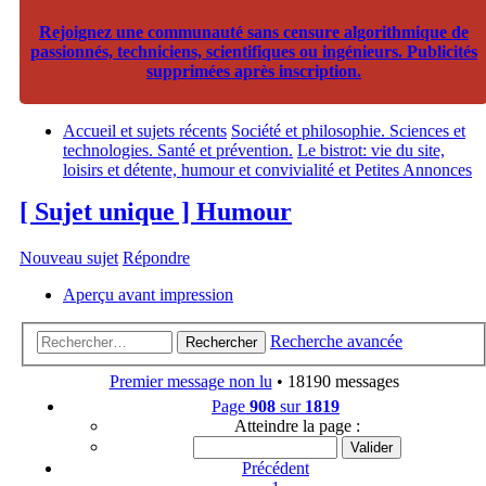
Rejoignez une communauté sans censure algorithmique de
passionnés, techniciens, scientifiques ou ingénieurs. Publicités
supprimées après inscription.
Accueil et sujets récents
Société et philosophie. Sciences et
technologies. Santé et prévention.
Le bistrot: vie du site,
loisirs et détente, humour et convivialité et Petites Annonces
[ Sujet unique ] Humour
Nouveau sujet
Répondre
Aperçu avant impression
Recherche avancée
Rechercher
Premier message non lu
• 18190 messages
Page
908
sur
1819
Atteindre la page :
Précédent