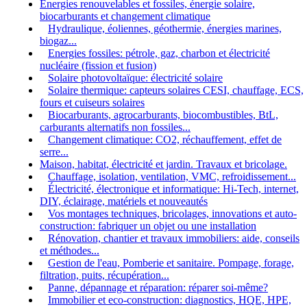
Energies renouvelables et fossiles, énergie solaire,
biocarburants et changement climatique
Hydraulique, éoliennes, géothermie, énergies marines,
biogaz...
Energies fossiles: pétrole, gaz, charbon et électricité
nucléaire (fission et fusion)
Solaire photovoltaïque: électricité solaire
Solaire thermique: capteurs solaires CESI, chauffage, ECS,
fours et cuiseurs solaires
Biocarburants, agrocarburants, biocombustibles, BtL,
carburants alternatifs non fossiles...
Changement climatique: CO2, réchauffement, effet de
serre...
Maison, habitat, électricité et jardin. Travaux et bricolage.
Chauffage, isolation, ventilation, VMC, refroidissement...
Électricité, électronique et informatique: Hi-Tech, internet,
DIY, éclairage, matériels et nouveautés
Vos montages techniques, bricolages, innovations et auto-
construction: fabriquer un objet ou une installation
Rénovation, chantier et travaux immobiliers: aide, conseils
et méthodes...
Gestion de l'eau, Pomberie et sanitaire. Pompage, forage,
filtration, puits, récupération...
Panne, dépannage et réparation: réparer soi-même?
Immobilier et eco-construction: diagnostics, HQE, HPE,