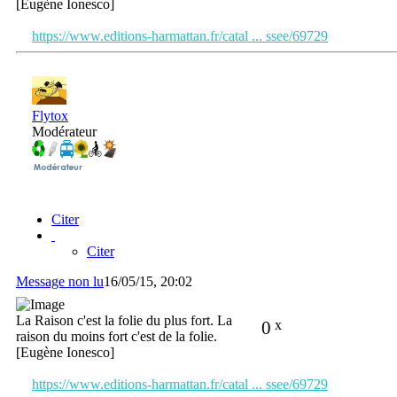
[Eugène Ionesco]
https://www.editions-harmattan.fr/catal ... ssee/69729
Flytox
Modérateur
Citer
Citer
Message non lu
16/05/15, 20:02
La Raison c'est la folie du plus fort. La
0
x
raison du moins fort c'est de la folie.
[Eugène Ionesco]
https://www.editions-harmattan.fr/catal ... ssee/69729