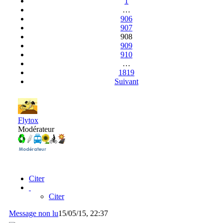
1
…
906
907
908
909
910
…
1819
Suivant
Flytox
Modérateur
Citer
Citer
Message non lu
15/05/15, 22:37