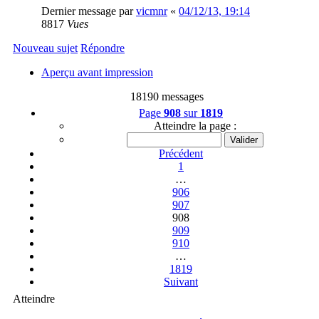
Dernier message par
vicmnr
«
04/12/13, 19:14
8817
Vues
Nouveau sujet
Répondre
Aperçu avant impression
18190 messages
Page
908
sur
1819
Atteindre la page :
Précédent
1
…
906
907
908
909
910
…
1819
Suivant
Atteindre