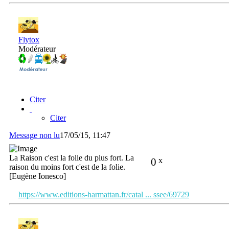
Flytox
Modérateur
Citer
Citer
Message non lu
17/05/15, 11:47
La Raison c'est la folie du plus fort. La
0
x
raison du moins fort c'est de la folie.
[Eugène Ionesco]
https://www.editions-harmattan.fr/catal ... ssee/69729