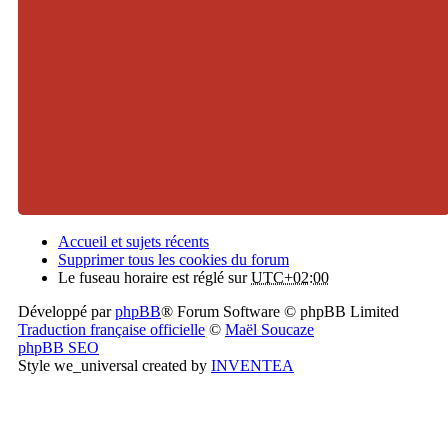
Accueil et sujets récents
Supprimer tous les cookies du forum
Le fuseau horaire est réglé sur
UTC+02:00
Développé par
phpBB
® Forum Software © phpBB Limited
Traduction française officielle
©
Maël Soucaze
phpBB SEO
Style we_universal created by
INVENTEA