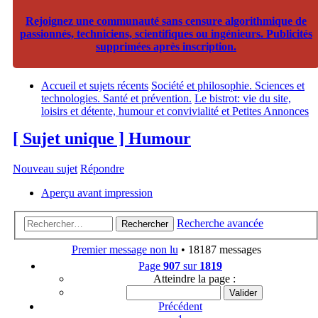
Rejoignez une communauté sans censure algorithmique de
passionnés, techniciens, scientifiques ou ingénieurs. Publicités
supprimées après inscription.
Accueil et sujets récents
Société et philosophie. Sciences et
technologies. Santé et prévention.
Le bistrot: vie du site,
loisirs et détente, humour et convivialité et Petites Annonces
[ Sujet unique ] Humour
Nouveau sujet
Répondre
Aperçu avant impression
Recherche avancée
Rechercher
Premier message non lu
• 18187 messages
Page
907
sur
1819
Atteindre la page :
Précédent