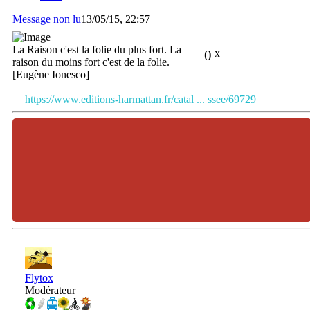
Message non lu
13/05/15, 22:57
La Raison c'est la folie du plus fort. La
0
x
raison du moins fort c'est de la folie.
[Eugène Ionesco]
https://www.editions-harmattan.fr/catal ... ssee/69729
Flytox
Modérateur