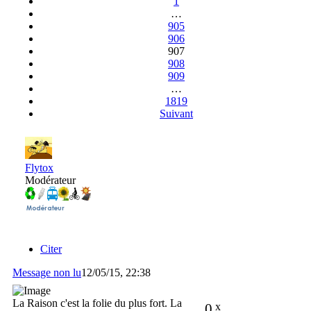
1
…
905
906
907
908
909
…
1819
Suivant
Flytox
Modérateur
Citer
Message non lu
12/05/15, 22:38
La Raison c'est la folie du plus fort. La
0
x