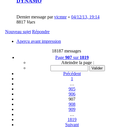
DYNAMO
Dernier message par
vicmnr
«
04/12/13, 19:14
8817
Vues
Nouveau sujet
Répondre
Aperçu avant impression
18187 messages
Page
907
sur
1819
Atteindre la page :
Précédent
1
…
905
906
907
908
909
…
1819
Suivant