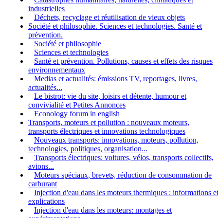
industrielles
Déchets, recyclage et réutilisation de vieux objets
Société et philosophie. Sciences et technologies. Santé et
prévention.
Société et philosophie
Sciences et technologies
Santé et prévention. Pollutions, causes et effets des risques
environnementaux
Medias et actualités: émissions TV, reportages, livres,
actualités...
Le bistrot: vie du site, loisirs et détente, humour et
convivialité et Petites Annonces
Econology forum in english
Transports, moteurs et pollution : nouveaux moteurs,
transports électriques et innovations technologiques
Nouveaux transports: innovations, moteurs, pollution,
technologies, politiques, organisation...
Transports électriques: voitures, vélos, transports collectifs,
avions...
Moteurs spéciaux, brevets, réduction de consommation de
carburant
Injection d'eau dans les moteurs thermiques : informations e
explications
Injection d'eau dans les moteurs: montages et