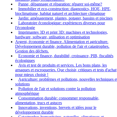
Panne, dépannage et réparation: réparer soi-même?
Immobilier et eco-construction: diagnostics, HQE, HPE,
bioclimatisme, habitat naturel et architecture climatique
Jardin: aménagement, plantes, potager, bassins et piscines
Laboratoire éconologique: expériences diverses pour
l'éconologie
Imprimantes 3D et print 3D: machines et technologies,
hardware, software, utilisation et optimisation
Argent, économie et finance. Alimentation et agriculture.
Développement durable, pollution de l'air et catastrophes.
Gestion des déchets.
Economie et finance, durabilité, croissance, PIB, fiscalités
écologiques
Avis et test de produits et services. Les bons plans, les
arnaques et escroqueries. Que choisir, critiques et tests d'achat
pour mieux choisir !
Agriculture: problèmes et pollutions, nouvelles techniques e
solutions
Pollution de l'air et solutions contre la pollution
atmosphérique
Consommation durable: consommer responsable,
alimentation, trucs et astuces
Innovations, inventions, brevets et idées pour le
développement durable
Catastrophes humanitaires, naturelles, climatiques et