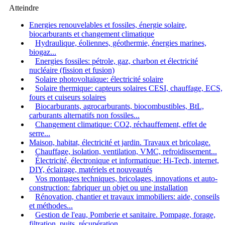
Atteindre
Energies renouvelables et fossiles, énergie solaire,
biocarburants et changement climatique
Hydraulique, éoliennes, géothermie, énergies marines,
biogaz...
Energies fossiles: pétrole, gaz, charbon et électricité
nucléaire (fission et fusion)
Solaire photovoltaïque: électricité solaire
Solaire thermique: capteurs solaires CESI, chauffage, ECS,
fours et cuiseurs solaires
Biocarburants, agrocarburants, biocombustibles, BtL,
carburants alternatifs non fossiles...
Changement climatique: CO2, réchauffement, effet de
serre...
Maison, habitat, électricité et jardin. Travaux et bricolage.
Chauffage, isolation, ventilation, VMC, refroidissement...
Électricité, électronique et informatique: Hi-Tech, internet,
DIY, éclairage, matériels et nouveautés
Vos montages techniques, bricolages, innovations et auto-
construction: fabriquer un objet ou une installation
Rénovation, chantier et travaux immobiliers: aide, conseils
et méthodes...
Gestion de l'eau, Pomberie et sanitaire. Pompage, forage,
filtration, puits, récupération...