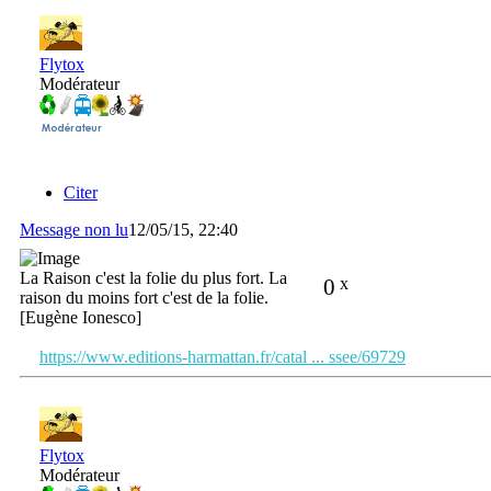
Flytox
Modérateur
Citer
Message non lu
12/05/15, 22:40
La Raison c'est la folie du plus fort. La
0
x
raison du moins fort c'est de la folie.
[Eugène Ionesco]
https://www.editions-harmattan.fr/catal ... ssee/69729
Flytox
Modérateur