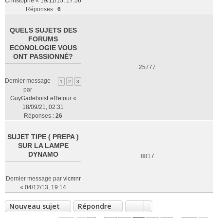
Christophe
«
19/11/15, 17:56
Réponses :
6
QUELS SUJETS DES
FORUMS
ECONOLOGIE VOUS
ONT PASSIONNÉ?
25777
Dernier message
1
2
3
par
GuyGadeboisLeRetour
«
18/09/21, 02:31
Réponses :
26
SUJET TIPE ( PREPA )
SUR LA LAMPE
DYNAMO
8817
Dernier message par
vicmnr
«
04/12/13, 19:14
Nouveau sujet
Répondre