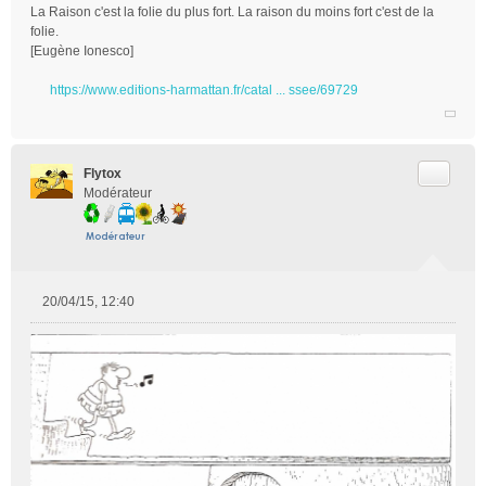
La Raison c'est la folie du plus fort. La raison du moins fort c'est de la
folie.
[Eugène Ionesco]
https://www.editions-harmattan.fr/catal ... ssee/69729
Citer
Flytox
Modérateur
20/04/15, 12:40
M
e
s
s
a
g
e
n
o