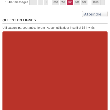
18187 messages
1
…
898
899
900
901
902
…
1819
Atteindre
QUI EST EN LIGNE ?
Utilisateurs parcourant ce forum : Aucun utilisateur inscrit et 15 invités