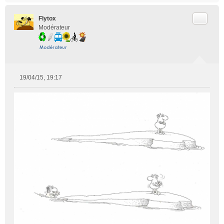
Citer
Flytox
Modérateur
19/04/15, 19:17
M
e
s
s
a
g
e
n
o
n
l
u