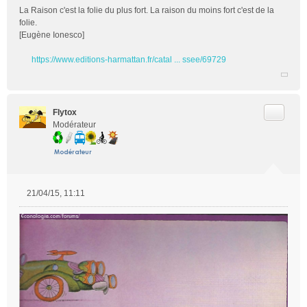
La Raison c'est la folie du plus fort. La raison du moins fort c'est de la
folie.
[Eugène Ionesco]
https://www.editions-harmattan.fr/catal ... ssee/69729
Citer
Flytox
Modérateur
21/04/15, 11:11
M
e
s
s
a
g
e
n
o