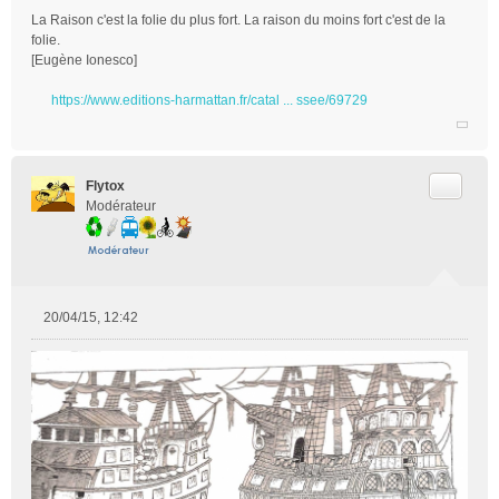
La Raison c'est la folie du plus fort. La raison du moins fort c'est de la
folie.
[Eugène Ionesco]
https://www.editions-harmattan.fr/catal ... ssee/69729
Citer
Flytox
Modérateur
20/04/15, 12:42
M
e
s
s
a
g
e
n
o