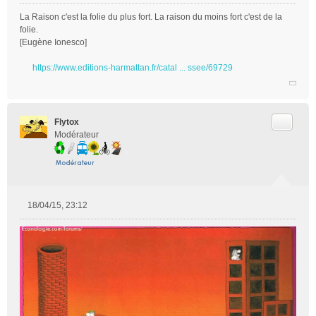
La Raison c'est la folie du plus fort. La raison du moins fort c'est de la
folie.
[Eugène Ionesco]
https://www.editions-harmattan.fr/catal ... ssee/69729
Citer
Flytox
Modérateur
18/04/15, 23:12
M
e
s
s
a
g
e
n