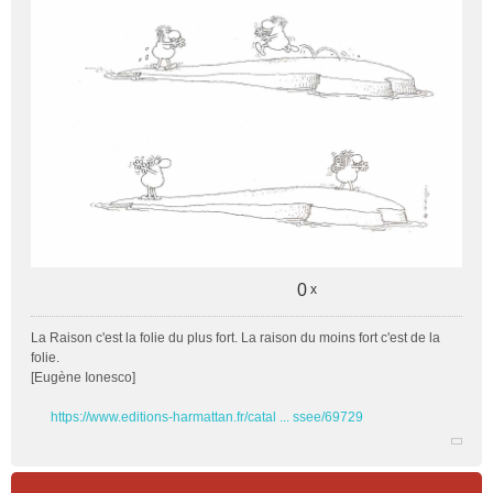
0
x
La Raison c'est la folie du plus fort. La raison du moins fort c'est de la
folie.
[Eugène Ionesco]
https://www.editions-harmattan.fr/catal ... ssee/69729