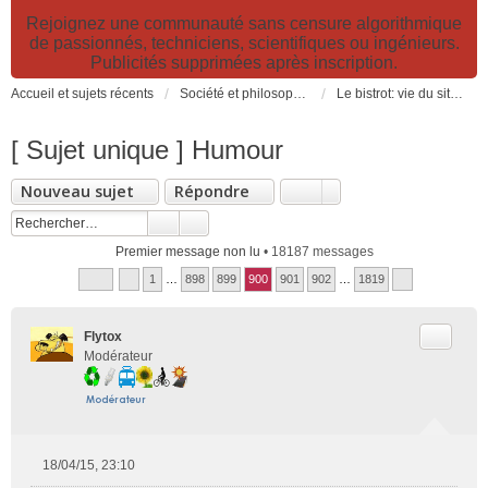
Rejoignez une communauté sans censure algorithmique
de passionnés, techniciens, scientifiques ou ingénieurs.
Publicités supprimées après inscription.
Accueil et sujets récents
Société et philosophie. Sciences et technologies. Santé et prévention.
Le bistrot: vie du site, loisirs et détente, humour et convivialité et Petites Annonces
[ Sujet unique ] Humour
Nouveau sujet
Répondre
Premier message non lu
• 18187 messages
1
…
898
899
900
901
902
…
1819
Citer
Flytox
Modérateur
18/04/15, 23:10
M