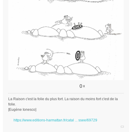
n
l
u
0
x
La Raison c'est la folie du plus fort. La raison du moins fort c'est de la
folie.
[Eugène Ionesco]
https://www.editions-harmattan.fr/catal ... ssee/69729