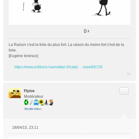
0
x
La Raison c'est la folie du plus fort. La raison du moins fort c'est de la
folie.
[Eugène Ionesco]
https://www.editions-harmattan.fr/catal ... ssee/69729
Citer
Flytox
Modérateur
18/04/15, 23:11
M
e