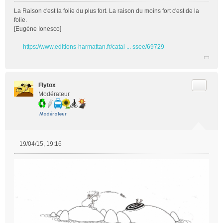
La Raison c'est la folie du plus fort. La raison du moins fort c'est de la
folie.
[Eugène Ionesco]
https://www.editions-harmattan.fr/catal ... ssee/69729
Citer
Flytox
Modérateur
19/04/15, 19:16
M
e
s
s
a
g
e
n
o