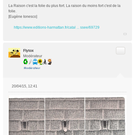
La Raison c'est la folie du plus fort. La raison du moins fort c'est de la
folie.
[Eugène Ionesco]
https://www.editions-harmattan.fr/catal ... ssee/69729
Citer
Flytox
Modérateur
20/04/15, 12:41
M
e
s
s
a
g
e
n
o