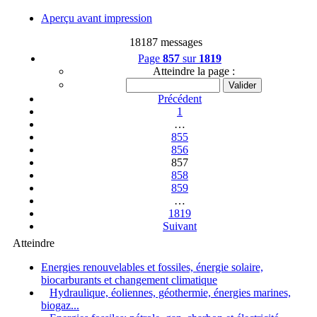
Aperçu avant impression
18187 messages
Page
857
sur
1819
Atteindre la page :
Précédent
1
…
855
856
857
858
859
…
1819
Suivant
Atteindre
Energies renouvelables et fossiles, énergie solaire,
biocarburants et changement climatique
Hydraulique, éoliennes, géothermie, énergies marines,
biogaz...