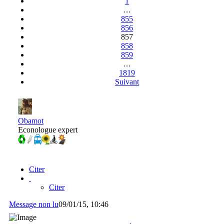
1
…
855
856
857
858
859
…
1819
Suivant
Obamot
Econologue expert
Citer
Citer
Message non lu
09/01/15, 10:46