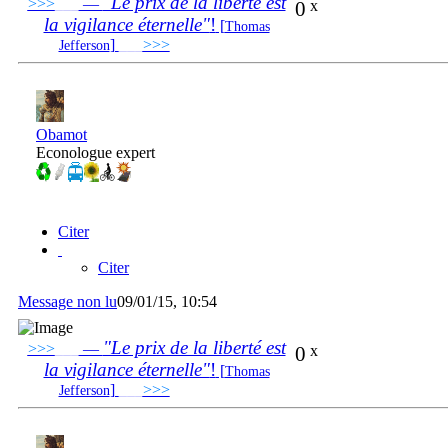
"Le prix de la liberté est
>>>
___
—
0
x
la vigilance éternelle"
!
[
Thomas
]
___
>>>
______________________________
Jefferson
Obamot
Econologue expert
Citer
Citer
Message non lu
09/01/15, 10:54
"Le prix de la liberté est
>>>
___
—
0
x
la vigilance éternelle"
!
[
Thomas
]
___
>>>
______________________________
Jefferson