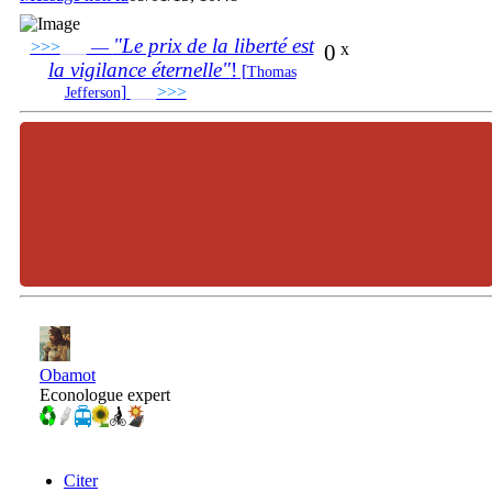
"Le prix de la liberté est
>>>
___
—
0
x
la vigilance éternelle"
!
[
Thomas
]
___
>>>
______________________________
Jefferson
Obamot
Econologue expert
Citer