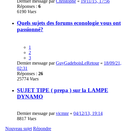
Dernier message par
Christophe
«
19/11/15, 17:56
Réponses :
6
6190
Vues
Quels sujets des forums econologie vous ont
passionné?
1
2
3
Dernier message par
GuyGadeboisLeRetour
«
18/09/21,
02:31
Réponses :
26
25774
Vues
SUJET TIPE ( prepa ) sur la LAMPE
DYNAMO
Dernier message par
vicmnr
«
04/12/13, 19:14
8817
Vues
Nouveau sujet
Répondre