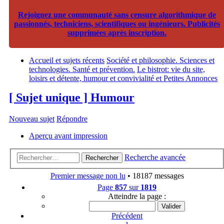
Rejoignez une communauté sans censure algorithmique de
passionnés, techniciens, scientifiques ou ingénieurs. Publicités
supprimées après inscription.
Accueil et sujets récents
Société et philosophie. Sciences et
technologies. Santé et prévention.
Le bistrot: vie du site,
loisirs et détente, humour et convivialité et Petites Annonces
[ Sujet unique ] Humour
Nouveau sujet
Répondre
Aperçu avant impression
Recherche avancée
Rechercher
Premier message non lu
• 18187 messages
Page
857
sur
1819
Atteindre la page :
Précédent