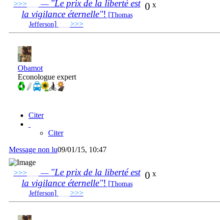
"Le prix de la liberté est
>>>
___
—
0
x
la vigilance éternelle"
!
[
Thomas
]
___
>>>
______________________________
Jefferson
Obamot
Econologue expert
Citer
Citer
Message non lu
09/01/15, 10:47
"Le prix de la liberté est
>>>
___
—
0
x
la vigilance éternelle"
!
[
Thomas
]
___
>>>
______________________________
Jefferson