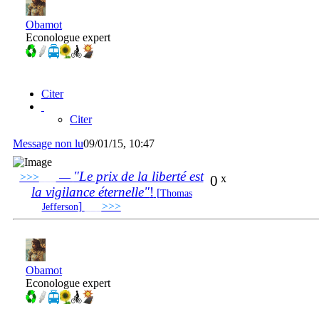
Obamot
Econologue expert
Citer
Citer
Message non lu
09/01/15, 10:47
"Le prix de la liberté est
>>>
___
—
0
x
la vigilance éternelle"
!
[
Thomas
]
___
>>>
______________________________
Jefferson
Obamot
Econologue expert