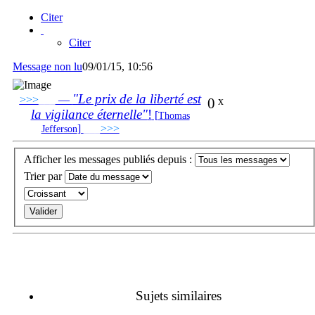
Citer
Citer
Message non lu
09/01/15, 10:56
"Le prix de la liberté est
>>>
___
—
0
x
la vigilance éternelle"
!
[
Thomas
]
___
>>>
______________________________
Jefferson
Afficher les messages publiés depuis :
Trier par
Sujets similaires