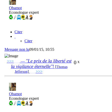
Obamot
Econologue expert
Citer
Citer
Message non lu
09/01/15, 10:55
"Le prix de la liberté est
>>>
___
—
0
x
la vigilance éternelle"
!
[
Thomas
]
___
>>>
______________________________
Jefferson
Obamot
Econologue expert