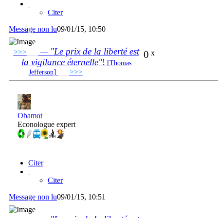
Citer
Message non lu
09/01/15, 10:50
"Le prix de la liberté est
>>>
___
—
0
x
la vigilance éternelle"
!
[
Thomas
]
___
>>>
______________________________
Jefferson
Obamot
Econologue expert
Citer
Citer
Message non lu
09/01/15, 10:51