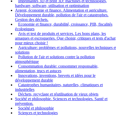
Imprimantes 3D et print 3D: machines et technologies,
hardware, software, utilisation et optimisation
Argent, économie et finance. Alimentation et agriculture.
Développement durable, pollution de l'air et catastrophes.
Gestion des déchets.
Economie et finance, durabilité, croissance, PIB, fiscalités
écologiques
Avis et test de produits et services. Les bons plans, les
arnaques et escroqueries. Que choisir, critiques et tests d'achat
pour mieux choisir !
Agriculture: problèmes et pollutions, nouvelles techniques e
solutions
Pollution de l'air et solutions contre la pollution
atmosphérique
Consommation durable: consommer responsable,
alimentation, trucs et astuces
Innovations, inventions, brevets et idées pour le
développement durable
Catastrophes humanitaires, naturelles, climatiques et
industrielles
Déchets, recyclage et réutilisation de vieux objets
Société et philosophie. Sciences et technologies. Santé et
prévention.
Société et philosophie
Sciences et technologies