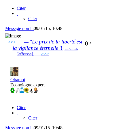
Citer
Citer
Message non lu
09/01/15, 10:48
"Le prix de la liberté est
>>>
___
—
0
x
la vigilance éternelle"
!
[
Thomas
]
___
>>>
______________________________
Jefferson
Obamot
Econologue expert
Citer
Citer
Message non lu
09/01/15, 10:48