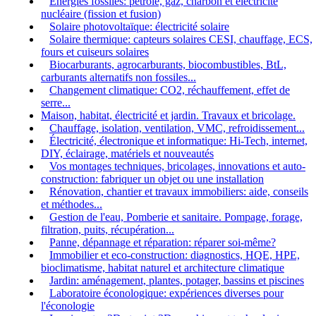
Energies fossiles: pétrole, gaz, charbon et électricité
nucléaire (fission et fusion)
Solaire photovoltaïque: électricité solaire
Solaire thermique: capteurs solaires CESI, chauffage, ECS,
fours et cuiseurs solaires
Biocarburants, agrocarburants, biocombustibles, BtL,
carburants alternatifs non fossiles...
Changement climatique: CO2, réchauffement, effet de
serre...
Maison, habitat, électricité et jardin. Travaux et bricolage.
Chauffage, isolation, ventilation, VMC, refroidissement...
Électricité, électronique et informatique: Hi-Tech, internet,
DIY, éclairage, matériels et nouveautés
Vos montages techniques, bricolages, innovations et auto-
construction: fabriquer un objet ou une installation
Rénovation, chantier et travaux immobiliers: aide, conseils
et méthodes...
Gestion de l'eau, Pomberie et sanitaire. Pompage, forage,
filtration, puits, récupération...
Panne, dépannage et réparation: réparer soi-même?
Immobilier et eco-construction: diagnostics, HQE, HPE,
bioclimatisme, habitat naturel et architecture climatique
Jardin: aménagement, plantes, potager, bassins et piscines
Laboratoire éconologique: expériences diverses pour
l'éconologie