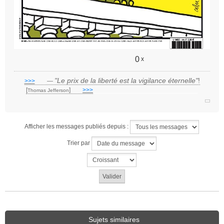
0
x
"Le prix de la liberté est la vigilance éternelle"
!
>>>
___
—
[
]
___
>>>
______________________________
Thomas Jefferson
Afficher les messages publiés depuis :
Trier par
Sujets similaires