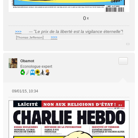
0
x
"Le prix de la liberté est la vigilance éternelle"
!
>>>
___
—
[
]
___
>>>
______________________________
Thomas Jefferson
Citer
Obamot
Econologue expert
09/01/15, 10:34
M
e
s
s
a
g
e
n