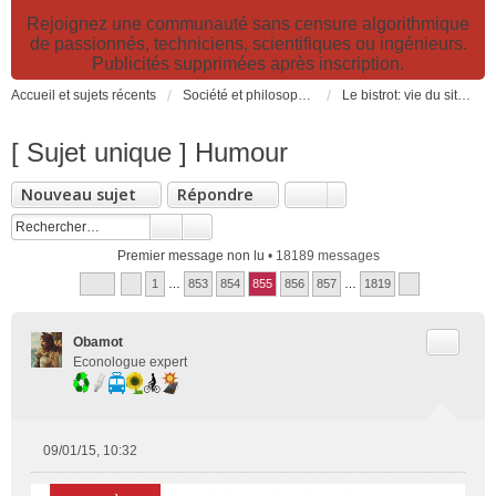
Rejoignez une communauté sans censure algorithmique
de passionnés, techniciens, scientifiques ou ingénieurs.
Publicités supprimées après inscription.
Accueil et sujets récents
Société et philosophie. Sciences et technologies. Santé et prévention.
Le bistrot: vie du site, loisirs et détente, humour et convivialité et Petites Annonces
[ Sujet unique ] Humour
Nouveau sujet
Répondre
Premier message non lu
• 18189 messages
1
…
853
854
855
856
857
…
1819
Citer
Obamot
Econologue expert
09/01/15, 10:32
M
e