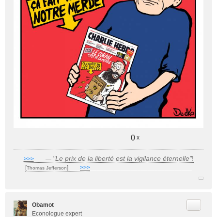
0
x
"Le prix de la liberté est la vigilance éternelle"
!
>>>
___
—
[
]
___
>>>
______________________________
Thomas Jefferson
Citer
Obamot
Econologue expert