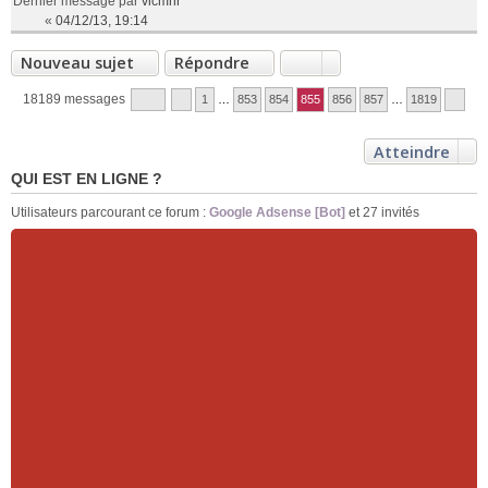
Dernier message par
vicmnr
«
04/12/13, 19:14
Nouveau sujet
Répondre
18189 messages
1
…
853
854
855
856
857
…
1819
Atteindre
QUI EST EN LIGNE ?
Utilisateurs parcourant ce forum :
Google Adsense [Bot]
et 27 invités