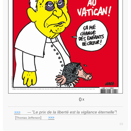
u
0
x
"Le prix de la liberté est la vigilance éternelle"
!
>>>
___
—
[
]
___
>>>
______________________________
Thomas Jefferson