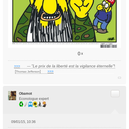
0
x
"Le prix de la liberté est la vigilance éternelle"
!
>>>
___
—
[
]
___
>>>
______________________________
Thomas Jefferson
Citer
Obamot
Econologue expert
09/01/15, 10:36
M