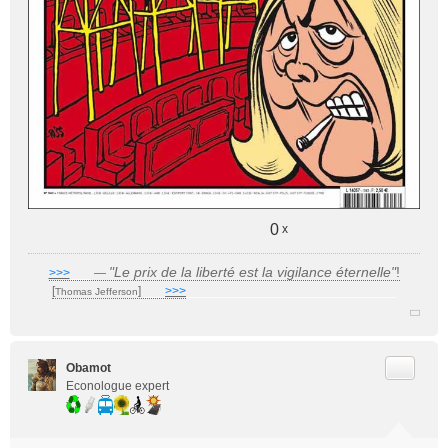
0
x
"Le prix de la liberté est la vigilance éternelle"
!
>>>
___
—
[
]
___
>>>
______________________________
Thomas Jefferson
Citer
Obamot
Econologue expert