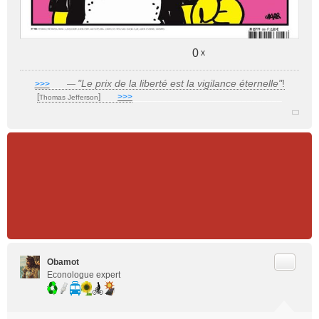
0
x
"Le prix de la liberté est la vigilance éternelle"
!
>>>
___
—
[
]
___
>>>
______________________________
Thomas Jefferson
Citer
Obamot
Econologue expert