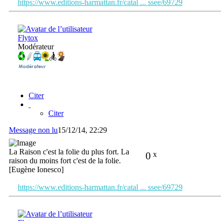
https://www.editions-harmattan.fr/catal ... ssee/69729
Flytox
Modérateur
Citer
Citer
Message non lu
15/12/14, 22:29
La Raison c'est la folie du plus fort. La
0
x
raison du moins fort c'est de la folie.
[Eugène Ionesco]
https://www.editions-harmattan.fr/catal ... ssee/69729