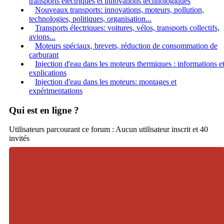
transports électriques et innovations technologiques
Nouveaux transports: innovations, moteurs, pollution,
technologies, politiques, organisation...
Transports électriques: voitures, vélos, transports collectifs,
avions...
Moteurs spéciaux, brevets, réduction de consommation de
carburant
Injection d'eau dans les moteurs thermiques : informations e
explications
Injection d'eau dans les moteurs: montages et
expérimentations
Qui est en ligne ?
Utilisateurs parcourant ce forum : Aucun utilisateur inscrit et 40
invités