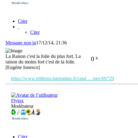
Citer
Citer
Message non lu
17/12/14, 21:36
La Raison c'est la folie du plus fort. La
0
x
raison du moins fort c'est de la folie.
[Eugène Ionesco]
https://www.editions-harmattan.fr/catal ... ssee/69729
Flytox
Modérateur
Citer