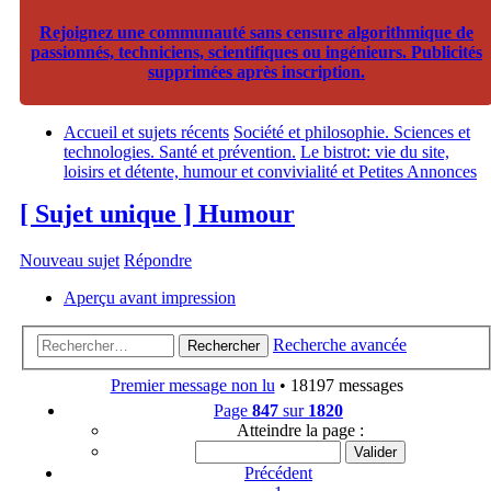
Rejoignez une communauté sans censure algorithmique de
passionnés, techniciens, scientifiques ou ingénieurs. Publicités
supprimées après inscription.
Accueil et sujets récents
Société et philosophie. Sciences et
technologies. Santé et prévention.
Le bistrot: vie du site,
loisirs et détente, humour et convivialité et Petites Annonces
[ Sujet unique ] Humour
Nouveau sujet
Répondre
Aperçu avant impression
Recherche avancée
Rechercher
Premier message non lu
• 18197 messages
Page
847
sur
1820
Atteindre la page :
Précédent