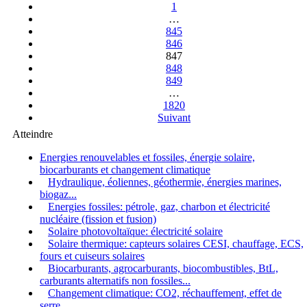
1
…
845
846
847
848
849
…
1820
Suivant
Atteindre
Energies renouvelables et fossiles, énergie solaire,
biocarburants et changement climatique
Hydraulique, éoliennes, géothermie, énergies marines,
biogaz...
Energies fossiles: pétrole, gaz, charbon et électricité
nucléaire (fission et fusion)
Solaire photovoltaïque: électricité solaire
Solaire thermique: capteurs solaires CESI, chauffage, ECS,
fours et cuiseurs solaires
Biocarburants, agrocarburants, biocombustibles, BtL,
carburants alternatifs non fossiles...
Changement climatique: CO2, réchauffement, effet de
serre...