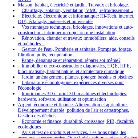
Maison, habitat, électricité et jardin. Travaux et bricolage.
Chauffage, isolation, ventilation, VMC, refroidissement...
Électricité, électronique et informatique: Hi-Tech, internet,
DIY, éclairage, matériels et nouveautés
Vos montages techniques, bricolages, innovations et auto-
construction: fabriquer un objet ou une installation
Rénovation, chantier et travaux immobiliers: aide, conseils
et méthodes...
Gestion de l'eau, Pomberie et sanitaire. Pompage, forage,
filtration, puits, récupération...
Panne, dépannage et réparation: réparer soi-même?
Immobilier et eco-construction: diagnostics, HQE, HPE,
bioclimatisme, habitat naturel et architecture climatique
Jardin: aménagement, plantes, potager, bassins et piscines
Laboratoire éconologique: expériences diverses pour
l'éconologie
Imprimantes 3D et print 3D: machines et technologies,
hardware, software, utilisation et optimisation
Argent, économie et finance. Alimentation et agriculture.
Développement durable, pollution de l'air et catastrophes.
Gestion des déchets.
Economie et finance, durabilité, croissance, PIB, fiscalités
écologiques
Avis et test de produits et services. Les bons plans, les
arnaques et escroqueries. Que choisir, critiques et tests d'achat