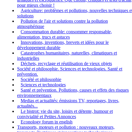
pour mieux choisir !
Agriculture: problèmes et pollutions, nouvelles techniques e
solutions
Pollution de l'air et solutions contre la pollution
atmosphérique
Consommation durable: consommer responsable,
alimentation, trucs et astuces
Innovations, inventions, brevets et idées pour le
développement durable
Catastrophes humanitaires, naturelles, climatiques et
industrielles
Déchets, recyclage et réutilisation de vieux objets
Société et philosophie. Sciences et technologies. Santé et
prévention.
Société et philosophie
Sciences et technologies
Santé et prévention. Pollutions, causes et effets des risques
environnementaux
Medias et actualités: émissions TV, reportages, livres,
actualités...
Le bistrot: vie du site, loisirs et détente, humour et
convivialité et Petites Annonces
Econology forum in english
Transports, moteurs et pollution : nouveaux moteurs,