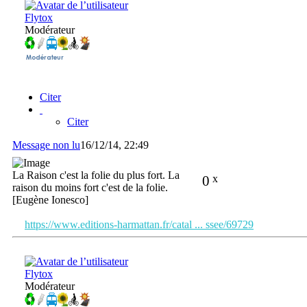
Flytox
Modérateur
Citer
Citer
Message non lu
16/12/14, 22:49
La Raison c'est la folie du plus fort. La
0
x
raison du moins fort c'est de la folie.
[Eugène Ionesco]
https://www.editions-harmattan.fr/catal ... ssee/69729
Flytox
Modérateur