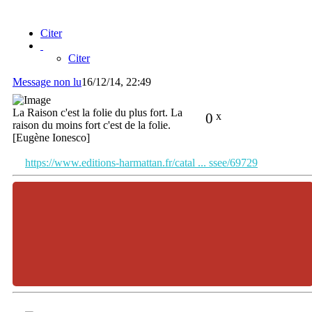
Citer
Citer
Message non lu
16/12/14, 22:49
La Raison c'est la folie du plus fort. La
0
x
raison du moins fort c'est de la folie.
[Eugène Ionesco]
https://www.editions-harmattan.fr/catal ... ssee/69729