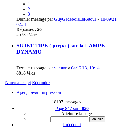
1
2
3
Dernier message par
GuyGadeboisLeRetour
«
18/09/21,
02:31
Réponses :
26
25785
Vues
SUJET TIPE ( prepa ) sur la LAMPE
DYNAMO
Dernier message par
vicmnr
«
04/12/13, 19:14
8818
Vues
Nouveau sujet
Répondre
Aperçu avant impression
18197 messages
Page
847
sur
1820
Atteindre la page :
Précédent