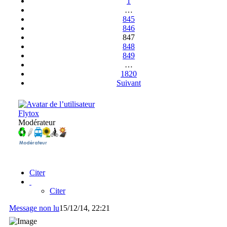
1
…
845
846
847
848
849
…
1820
Suivant
Flytox
Modérateur
Citer
Citer
Message non lu
15/12/14, 22:21