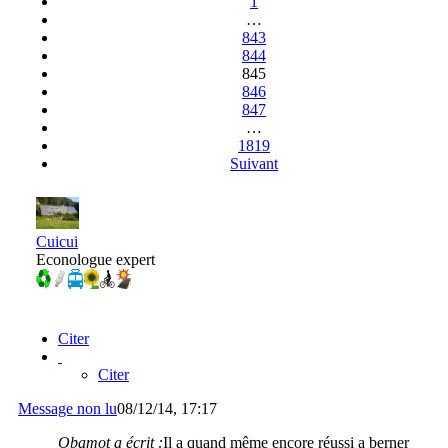
1
…
843
844
845
846
847
…
1819
Suivant
Cuicui
Econologue expert
Citer
Citer
Message non lu
08/12/14, 17:17
Obamot a écrit :
Il a quand même encore réussi a berner