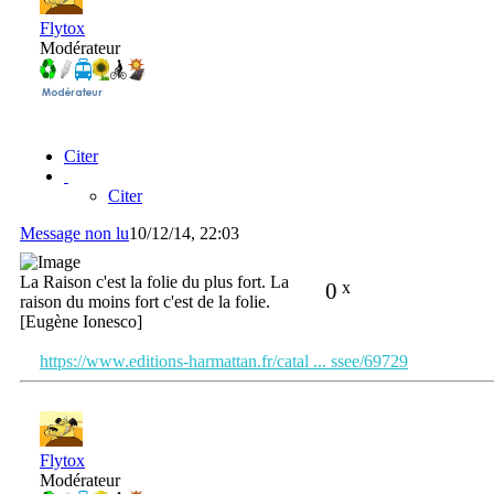
Flytox
Modérateur
Citer
Citer
Message non lu
10/12/14, 22:03
La Raison c'est la folie du plus fort. La
0
x
raison du moins fort c'est de la folie.
[Eugène Ionesco]
https://www.editions-harmattan.fr/catal ... ssee/69729
Flytox
Modérateur