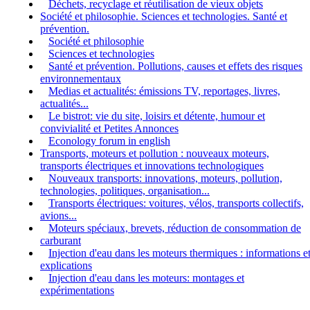
Déchets, recyclage et réutilisation de vieux objets
Société et philosophie. Sciences et technologies. Santé et
prévention.
Société et philosophie
Sciences et technologies
Santé et prévention. Pollutions, causes et effets des risques
environnementaux
Medias et actualités: émissions TV, reportages, livres,
actualités...
Le bistrot: vie du site, loisirs et détente, humour et
convivialité et Petites Annonces
Econology forum in english
Transports, moteurs et pollution : nouveaux moteurs,
transports électriques et innovations technologiques
Nouveaux transports: innovations, moteurs, pollution,
technologies, politiques, organisation...
Transports électriques: voitures, vélos, transports collectifs,
avions...
Moteurs spéciaux, brevets, réduction de consommation de
carburant
Injection d'eau dans les moteurs thermiques : informations e
explications
Injection d'eau dans les moteurs: montages et
expérimentations