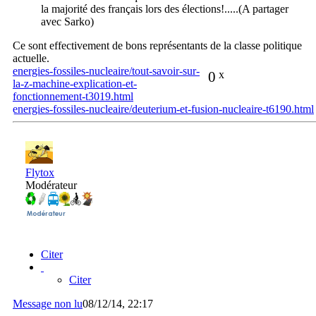
la majorité des français lors des élections!.....(A partager
avec Sarko)
Ce sont effectivement de bons représentants de la classe politique
actuelle.
energies-fossiles-nucleaire/tout-savoir-sur-
0
x
la-z-machine-explication-et-
fonctionnement-t3019.html
energies-fossiles-nucleaire/deuterium-et-fusion-nucleaire-t6190.html
Flytox
Modérateur
Citer
Citer
Message non lu
08/12/14, 22:17