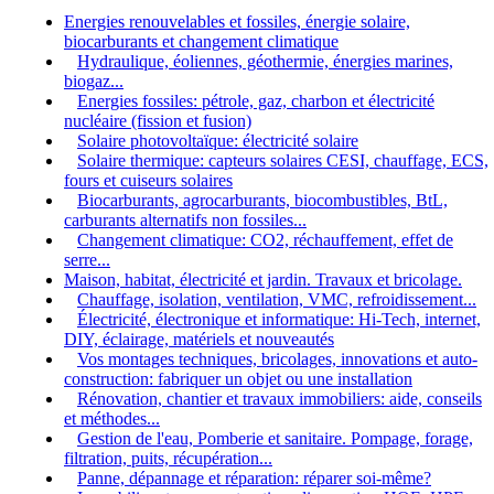
Energies renouvelables et fossiles, énergie solaire,
biocarburants et changement climatique
Hydraulique, éoliennes, géothermie, énergies marines,
biogaz...
Energies fossiles: pétrole, gaz, charbon et électricité
nucléaire (fission et fusion)
Solaire photovoltaïque: électricité solaire
Solaire thermique: capteurs solaires CESI, chauffage, ECS,
fours et cuiseurs solaires
Biocarburants, agrocarburants, biocombustibles, BtL,
carburants alternatifs non fossiles...
Changement climatique: CO2, réchauffement, effet de
serre...
Maison, habitat, électricité et jardin. Travaux et bricolage.
Chauffage, isolation, ventilation, VMC, refroidissement...
Électricité, électronique et informatique: Hi-Tech, internet,
DIY, éclairage, matériels et nouveautés
Vos montages techniques, bricolages, innovations et auto-
construction: fabriquer un objet ou une installation
Rénovation, chantier et travaux immobiliers: aide, conseils
et méthodes...
Gestion de l'eau, Pomberie et sanitaire. Pompage, forage,
filtration, puits, récupération...
Panne, dépannage et réparation: réparer soi-même?