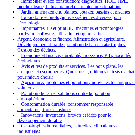
Immobilier et eco-construction: diagnostics, HQE, HPE,
bioclimatisme, habitat naturel et architecture climatique
Jardin: aménagement, plantes, potager, bassins et piscines
Laboratoire éconologique: expériences diverses pour
l'éconologie
Imprimantes 3D et print 3D: machines et technologies,
hardware, software, utilisation et optimisation
Argent, économie et finance. Alimentation et agriculture.
Développement durable, pollution de l'air et catastrophes.
Gestion des déchets.
Economie et finance, durabilité, croissance, PIB, fiscalités
écologiques
Avis et test de produits et services. Les bons plans, les
arnaques et escroqueries. Que choisir, critiques et tests d'achat
pour mieux choisir !
Agriculture: problèmes et pollutions, nouvelles techniques e
solutions
Pollution de l'air et solutions contre la pollution
atmosphérique
Consommation durable: consommer responsable,
alimentation, trucs et astuces
Innovations, inventions, brevets et idées pour le
développement durable
Catastrophes humanitaires, naturelles, climatiques et
industrielles