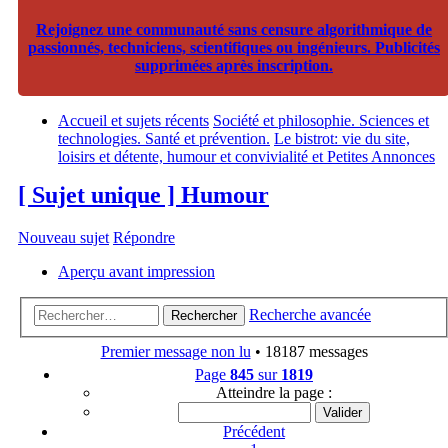
Rejoignez une communauté sans censure algorithmique de
passionnés, techniciens, scientifiques ou ingénieurs. Publicités
supprimées après inscription.
Accueil et sujets récents
Société et philosophie. Sciences et
technologies. Santé et prévention.
Le bistrot: vie du site,
loisirs et détente, humour et convivialité et Petites Annonces
[ Sujet unique ] Humour
Nouveau sujet
Répondre
Aperçu avant impression
Recherche avancée
Rechercher
Premier message non lu
• 18187 messages
Page
845
sur
1819
Atteindre la page :
Précédent