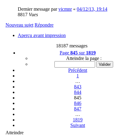
Dernier message par
vicmnr
«
04/12/13, 19:14
8817
Vues
Nouveau sujet
Répondre
Aperçu avant impression
18187 messages
Page
845
sur
1819
Atteindre la page :
Précédent
1
…
843
844
845
846
847
…
1819
Suivant
Atteindre