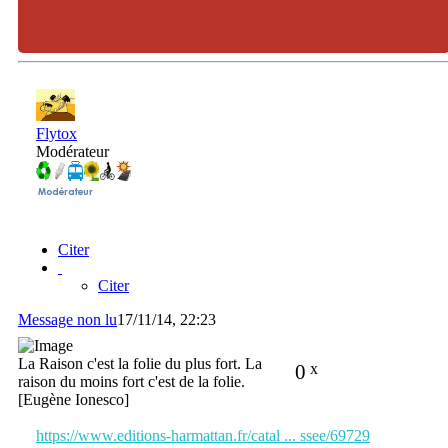
Flytox
Modérateur
Citer
Citer
Message non lu
17/11/14, 22:23
La Raison c'est la folie du plus fort. La
0
x
raison du moins fort c'est de la folie.
[Eugène Ionesco]
https://www.editions-harmattan.fr/catal ... ssee/69729