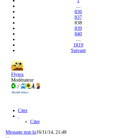
1
…
836
837
838
839
840
…
1819
Suivant
Flytox
Modérateur
Citer
Citer
Message non lu
16/11/14, 21:48