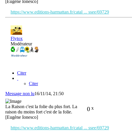
[Eugène Ionesco]
https://www.editions-harmattan.fr/catal ... ssee/69729
Flytox
Modérateur
Citer
Citer
Message non lu
16/11/14, 21:50
La Raison c'est la folie du plus fort. La
0
x
raison du moins fort c'est de la folie.
[Eugène Ionesco]
https://www.editions-harmattan.fr/catal ... ssee/69729