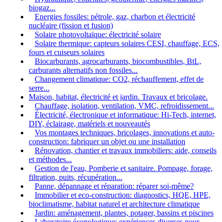
biogaz...
Energies fossiles: pétrole, gaz, charbon et électricité
nucléaire (fission et fusion)
Solaire photovoltaïque: électricité solaire
Solaire thermique: capteurs solaires CESI, chauffage, ECS,
fours et cuiseurs solaires
Biocarburants, agrocarburants, biocombustibles, BtL,
carburants alternatifs non fossiles...
Changement climatique: CO2, réchauffement, effet de
serre...
Maison, habitat, électricité et jardin. Travaux et bricolage.
Chauffage, isolation, ventilation, VMC, refroidissement...
Électricité, électronique et informatique: Hi-Tech, internet,
DIY, éclairage, matériels et nouveautés
Vos montages techniques, bricolages, innovations et auto-
construction: fabriquer un objet ou une installation
Rénovation, chantier et travaux immobiliers: aide, conseils
et méthodes...
Gestion de l'eau, Pomberie et sanitaire. Pompage, forage,
filtration, puits, récupération...
Panne, dépannage et réparation: réparer soi-même?
Immobilier et eco-construction: diagnostics, HQE, HPE,
bioclimatisme, habitat naturel et architecture climatique
Jardin: aménagement, plantes, potager, bassins et piscines
Laboratoire éconologique: expériences diverses pour