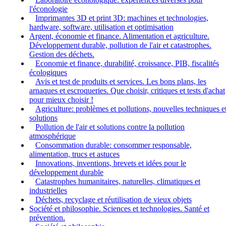
l'éconologie
Imprimantes 3D et print 3D: machines et technologies,
hardware, software, utilisation et optimisation
Argent, économie et finance. Alimentation et agriculture.
Développement durable, pollution de l'air et catastrophes.
Gestion des déchets.
Economie et finance, durabilité, croissance, PIB, fiscalités
écologiques
Avis et test de produits et services. Les bons plans, les
arnaques et escroqueries. Que choisir, critiques et tests d'achat
pour mieux choisir !
Agriculture: problèmes et pollutions, nouvelles techniques e
solutions
Pollution de l'air et solutions contre la pollution
atmosphérique
Consommation durable: consommer responsable,
alimentation, trucs et astuces
Innovations, inventions, brevets et idées pour le
développement durable
Catastrophes humanitaires, naturelles, climatiques et
industrielles
Déchets, recyclage et réutilisation de vieux objets
Société et philosophie. Sciences et technologies. Santé et
prévention.