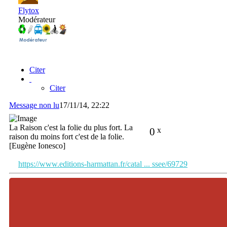
Flytox
Modérateur
Citer
Citer
Message non lu
17/11/14, 22:22
La Raison c'est la folie du plus fort. La
0
x
raison du moins fort c'est de la folie.
[Eugène Ionesco]
https://www.editions-harmattan.fr/catal ... ssee/69729