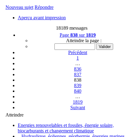
Nouveau sujet
Répondre
Aperçu avant impression
18189 messages
Page
838
sur
1819
Atteindre la page :
Précédent
1
…
836
837
838
839
840
…
1819
Suivant
Atteindre
Energies renouvelables et fossiles, énergie solaire,
biocarburants et changement climatique
Hydraulique, éoliennes, géothermie, énergies marines,