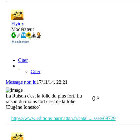
Flytox
Modérateur
Citer
Citer
Message non lu
17/11/14, 22:21
La Raison c'est la folie du plus fort. La
0
x
raison du moins fort c'est de la folie.
[Eugène Ionesco]
https://www.editions-harmattan.fr/catal ... ssee/69729