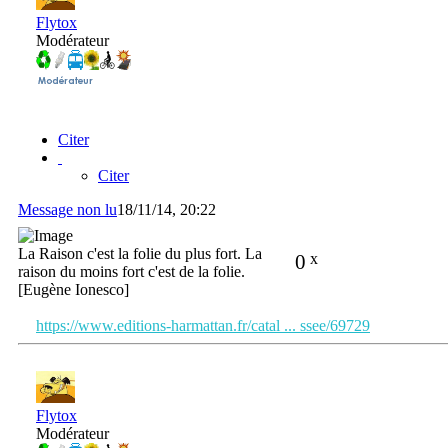
Flytox
Modérateur
Citer
Citer
Message non lu
18/11/14, 20:22
La Raison c'est la folie du plus fort. La
0
x
raison du moins fort c'est de la folie.
[Eugène Ionesco]
https://www.editions-harmattan.fr/catal ... ssee/69729
Flytox
Modérateur