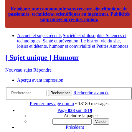
Rejoignez une communauté sans censure algorithmique de
passionnés, techniciens, scientifiques ou ingénieurs. Publicités
supprimées après inscription.
Accueil et sujets récents
Société et philosophie. Sciences et
technologies. Santé et prévention.
Le bistrot: vie du site,
loisirs et détente, humour et convivialité et Petites Annonces
[ Sujet unique ] Humour
Nouveau sujet
Répondre
Aperçu avant impression
Recherche avancée
Rechercher
Premier message non lu
• 18189 messages
Page
838
sur
1819
Atteindre la page :
Précédent