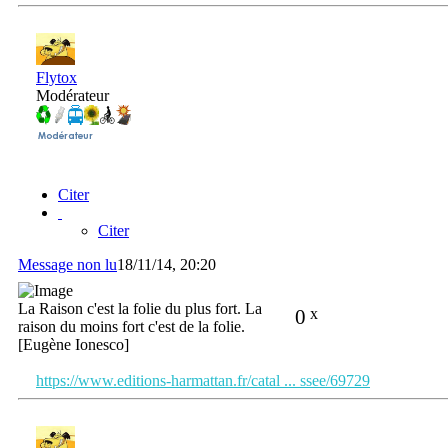
Flytox
Modérateur
Citer
Citer
Message non lu
18/11/14, 20:20
La Raison c'est la folie du plus fort. La
0
x
raison du moins fort c'est de la folie.
[Eugène Ionesco]
https://www.editions-harmattan.fr/catal ... ssee/69729