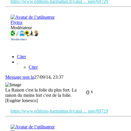
https://www.editions-harmattan.fr/catal ... ssee/69729
Flytox
Modérateur
Citer
Citer
Message non lu
27/09/14, 23:37
La Raison c'est la folie du plus fort. La
0
x
raison du moins fort c'est de la folie.
[Eugène Ionesco]
https://www.editions-harmattan.fr/catal ... ssee/69729