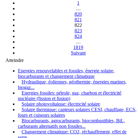
1
…
820
821
822
823
824
…
1819
Suivant
Atteindre
Energies renouvelables et fossiles, énergie solaire,
biocarburants et changement climatique
Hydraulique, éoliennes, géothermie, énergies marines,
biogaz...
Energies fossiles: pétrole, gaz, charbon et électricité
nucléaire (fission et fusion)
Solaire photovoltaïque: électricité solaire
Solaire thermique: capteurs solaires CESI, chauffage, ECS,
fours et cuiseurs solaires
Biocarburants, agrocarburants, biocombustibles, BtL,
carburants alternatifs non fossiles...
Changement climatique: CO2, réchauffement, effet de
serre...