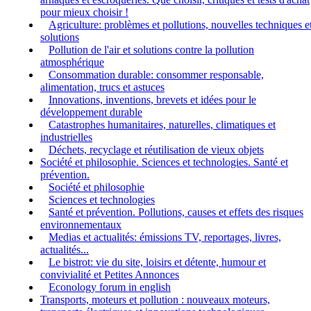
pour mieux choisir !
Agriculture: problèmes et pollutions, nouvelles techniques e
solutions
Pollution de l'air et solutions contre la pollution
atmosphérique
Consommation durable: consommer responsable,
alimentation, trucs et astuces
Innovations, inventions, brevets et idées pour le
développement durable
Catastrophes humanitaires, naturelles, climatiques et
industrielles
Déchets, recyclage et réutilisation de vieux objets
Société et philosophie. Sciences et technologies. Santé et
prévention.
Société et philosophie
Sciences et technologies
Santé et prévention. Pollutions, causes et effets des risques
environnementaux
Medias et actualités: émissions TV, reportages, livres,
actualités...
Le bistrot: vie du site, loisirs et détente, humour et
convivialité et Petites Annonces
Econology forum in english
Transports, moteurs et pollution : nouveaux moteurs,