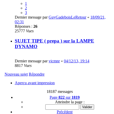
1
2
3
Dernier message par
GuyGadeboisLeRetour
«
18/09/21,
02:31
Réponses :
26
25777
Vues
SUJET TIPE ( prepa ) sur la LAMPE
DYNAMO
Dernier message par
vicmnr
«
04/12/13, 19:14
8817
Vues
Nouveau sujet
Répondre
Aperçu avant impression
18187 messages
Page
822
sur
1819
Atteindre la page :
Précédent