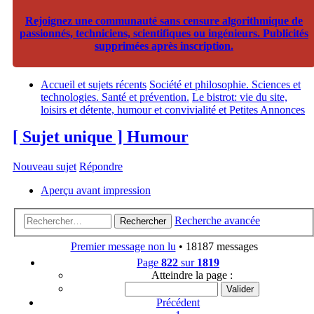
Rejoignez une communauté sans censure algorithmique de
passionnés, techniciens, scientifiques ou ingénieurs. Publicités
supprimées après inscription.
Accueil et sujets récents
Société et philosophie. Sciences et
technologies. Santé et prévention.
Le bistrot: vie du site,
loisirs et détente, humour et convivialité et Petites Annonces
[ Sujet unique ] Humour
Nouveau sujet
Répondre
Aperçu avant impression
Recherche avancée
Rechercher
Premier message non lu
• 18187 messages
Page
822
sur
1819
Atteindre la page :
Précédent