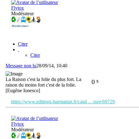
Flytox
Modérateur
Citer
Citer
Message non lu
28/09/14, 10:40
La Raison c'est la folie du plus fort. La
0
x
raison du moins fort c'est de la folie.
[Eugène Ionesco]
https://www.editions-harmattan.fr/catal ... ssee/69729
Flytox
Modérateur