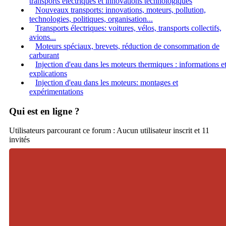
transports électriques et innovations technologiques
Nouveaux transports: innovations, moteurs, pollution,
technologies, politiques, organisation...
Transports électriques: voitures, vélos, transports collectifs,
avions...
Moteurs spéciaux, brevets, réduction de consommation de
carburant
Injection d'eau dans les moteurs thermiques : informations e
explications
Injection d'eau dans les moteurs: montages et
expérimentations
Qui est en ligne ?
Utilisateurs parcourant ce forum : Aucun utilisateur inscrit et 11
invités