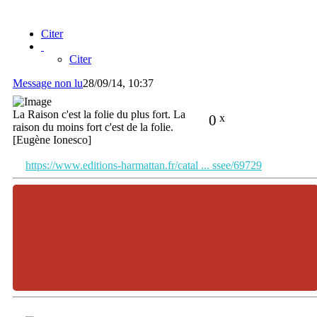
Citer
Citer
Message non lu
28/09/14, 10:37
La Raison c'est la folie du plus fort. La
0
x
raison du moins fort c'est de la folie.
[Eugène Ionesco]
https://www.editions-harmattan.fr/catal ... ssee/69729