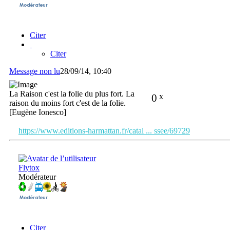
Citer
Citer
Message non lu
28/09/14, 10:40
La Raison c'est la folie du plus fort. La
0
x
raison du moins fort c'est de la folie.
[Eugène Ionesco]
https://www.editions-harmattan.fr/catal ... ssee/69729
Flytox
Modérateur
Citer