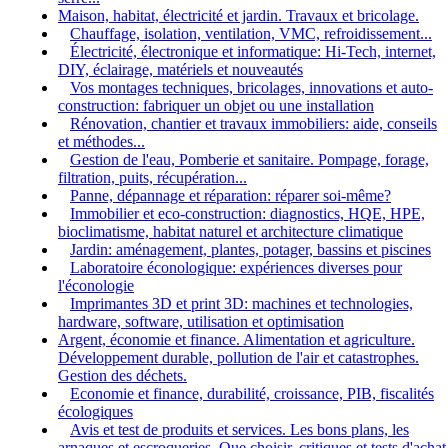
Maison, habitat, électricité et jardin. Travaux et bricolage.
Chauffage, isolation, ventilation, VMC, refroidissement...
Électricité, électronique et informatique: Hi-Tech, internet,
DIY, éclairage, matériels et nouveautés
Vos montages techniques, bricolages, innovations et auto-
construction: fabriquer un objet ou une installation
Rénovation, chantier et travaux immobiliers: aide, conseils
et méthodes...
Gestion de l'eau, Pomberie et sanitaire. Pompage, forage,
filtration, puits, récupération...
Panne, dépannage et réparation: réparer soi-même?
Immobilier et eco-construction: diagnostics, HQE, HPE,
bioclimatisme, habitat naturel et architecture climatique
Jardin: aménagement, plantes, potager, bassins et piscines
Laboratoire éconologique: expériences diverses pour
l'éconologie
Imprimantes 3D et print 3D: machines et technologies,
hardware, software, utilisation et optimisation
Argent, économie et finance. Alimentation et agriculture.
Développement durable, pollution de l'air et catastrophes.
Gestion des déchets.
Economie et finance, durabilité, croissance, PIB, fiscalités
écologiques
Avis et test de produits et services. Les bons plans, les
arnaques et escroqueries. Que choisir, critiques et tests d'achat