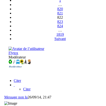
1
…
820
821
822
823
824
…
1819
Suivant
Flytox
Modérateur
Citer
Citer
Message non lu
26/09/14, 21:47