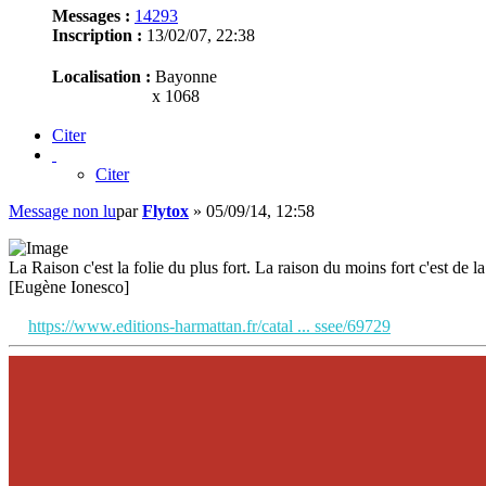
Messages :
14293
Inscription :
13/02/07, 22:38
Localisation :
Bayonne
x 1068
Citer
Citer
Message non lu
par
Flytox
»
05/09/14, 12:58
La Raison c'est la folie du plus fort. La raison du moins fort c'est de la 
[Eugène Ionesco]
https://www.editions-harmattan.fr/catal ... ssee/69729