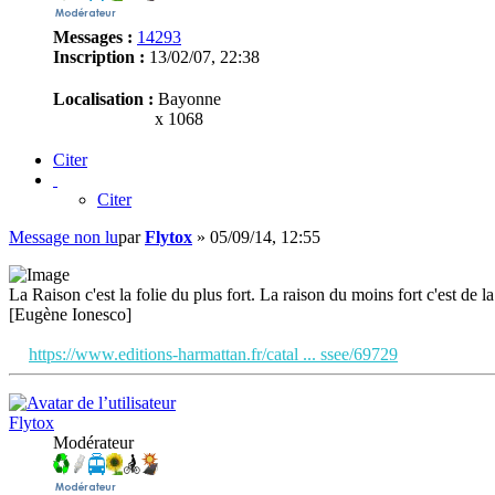
Messages :
14293
Inscription :
13/02/07, 22:38
Localisation :
Bayonne
x 1068
Citer
Citer
Message non lu
par
Flytox
»
05/09/14, 12:55
La Raison c'est la folie du plus fort. La raison du moins fort c'est de la 
[Eugène Ionesco]
https://www.editions-harmattan.fr/catal ... ssee/69729
Flytox
Modérateur