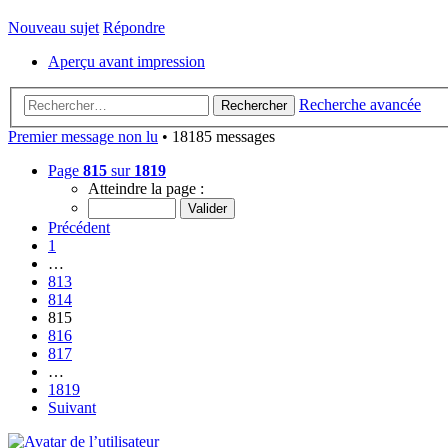
Nouveau sujet
Répondre
Aperçu avant impression
Recherche avancée
Rechercher
Premier message non lu
• 18185 messages
Page
815
sur
1819
Atteindre la page :
Précédent
1
…
813
814
815
816
817
…
1819
Suivant