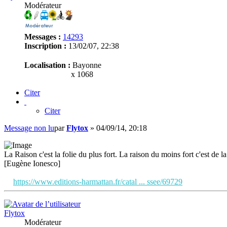
Modérateur
Messages :
14293
Inscription :
13/02/07, 22:38
Localisation :
Bayonne
x 1068
Citer
Citer
Message non lu
par
Flytox
»
04/09/14, 20:18
La Raison c'est la folie du plus fort. La raison du moins fort c'est de la 
[Eugène Ionesco]
https://www.editions-harmattan.fr/catal ... ssee/69729
Flytox
Modérateur