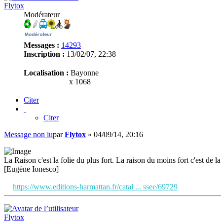
Flytox
Modérateur
Messages :
14293
Inscription :
13/02/07, 22:38
Localisation :
Bayonne
x 1068
Citer
Citer
Message non lu
par
Flytox
»
04/09/14, 20:16
La Raison c'est la folie du plus fort. La raison du moins fort c'est de la 
[Eugène Ionesco]
https://www.editions-harmattan.fr/catal ... ssee/69729
Flytox