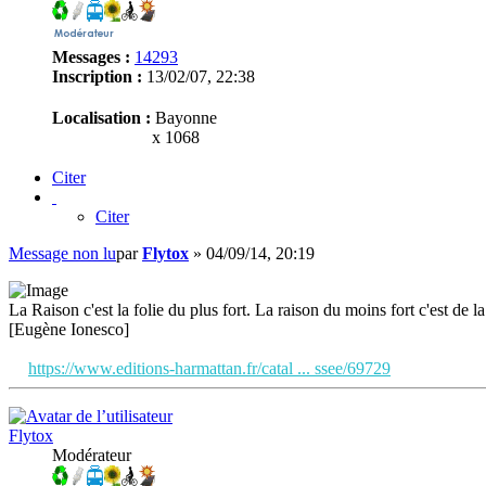
Messages :
14293
Inscription :
13/02/07, 22:38
Localisation :
Bayonne
x 1068
Citer
Citer
Message non lu
par
Flytox
»
04/09/14, 20:19
La Raison c'est la folie du plus fort. La raison du moins fort c'est de la 
[Eugène Ionesco]
https://www.editions-harmattan.fr/catal ... ssee/69729
Flytox
Modérateur