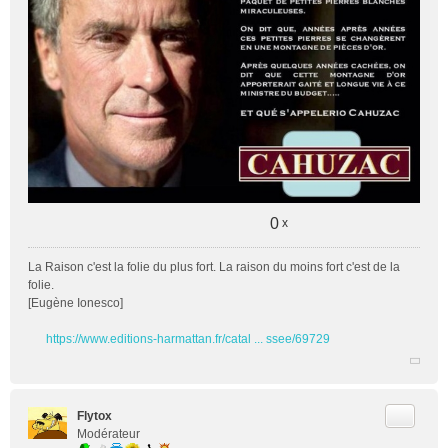
e
n
o
n
l
u
0
x
La Raison c'est la folie du plus fort. La raison du moins fort c'est de la
folie.
[Eugène Ionesco]
https://www.editions-harmattan.fr/catal ... ssee/69729
Citer
Flytox
Modérateur