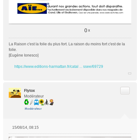
0
x
La Raison c'est la folie du plus fort. La raison du moins fort c'est de la
folie.
[Eugène Ionesco]
https://www.editions-harmattan.fr/catal ... ssee/69729
Citer
Flytox
Modérateur
15/08/14, 08:15
M
e