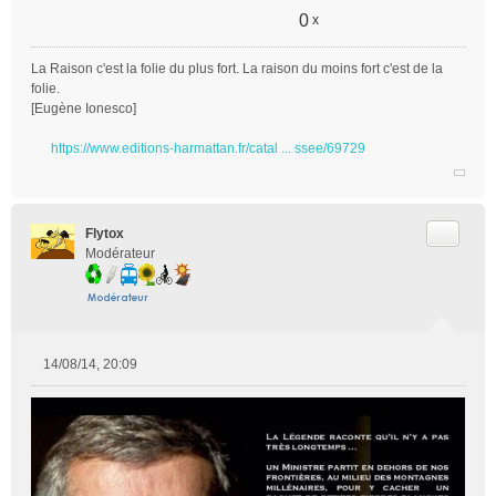
0
x
La Raison c'est la folie du plus fort. La raison du moins fort c'est de la
folie.
[Eugène Ionesco]
https://www.editions-harmattan.fr/catal ... ssee/69729
Citer
Flytox
Modérateur
14/08/14, 20:09
M
e
s
s
a
g