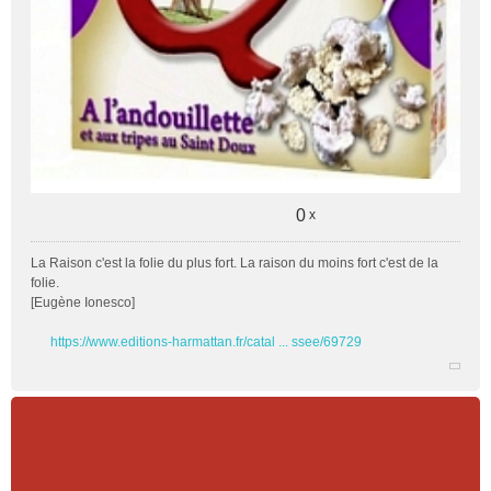
0
x
La Raison c'est la folie du plus fort. La raison du moins fort c'est de la
folie.
[Eugène Ionesco]
https://www.editions-harmattan.fr/catal ... ssee/69729