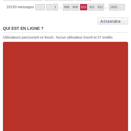
18193 messages
1
…
808
809
810
811
812
…
1820
Atteindre
QUI EST EN LIGNE ?
Utilisateurs parcourant ce forum : Aucun utilisateur inscrit et 37 invités