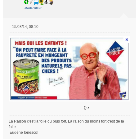
15/08/14, 08:10
M
e
s
s
a
g
e
n
o
n
l
u
0
x
La Raison c'est la folie du plus fort. La raison du moins fort c'est de la
folie.
[Eugène Ionesco]