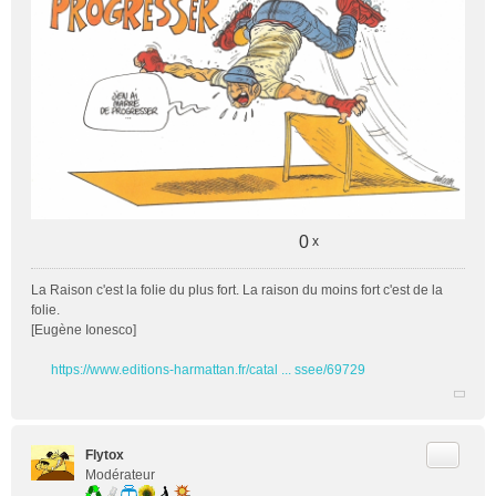
g
e
n
o
n
l
u
0
x
La Raison c'est la folie du plus fort. La raison du moins fort c'est de la
folie.
[Eugène Ionesco]
https://www.editions-harmattan.fr/catal ... ssee/69729
Citer
Flytox
Modérateur