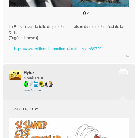
0
x
La Raison c'est la folie du plus fort. La raison du moins fort c'est de la
folie.
[Eugène Ionesco]
https://www.editions-harmattan.fr/catal ... ssee/69729
Citer
Flytox
Modérateur
13/08/14, 09:35
M
e
s
s
a