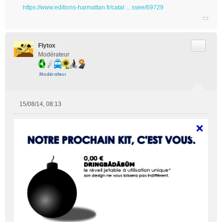
https://www.editions-harmattan.fr/catal ... ssee/69729
Citer
Flytox
Modérateur
15/08/14, 08:13
M
e
s
s
a
g
e
n
o
n
l
u