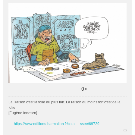
e
s
s
a
g
e
n
o
n
l
u
0
x
La Raison c'est la folie du plus fort. La raison du moins fort c'est de la
folie.
[Eugène Ionesco]
https://www.editions-harmattan.fr/catal ... ssee/69729