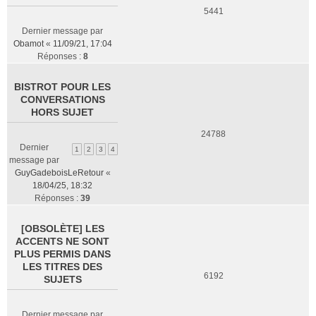
5441
Dernier message par
Obamot
«
11/09/21, 17:04
Réponses :
8
BISTROT POUR LES
CONVERSATIONS
HORS SUJET
24788
Dernier
1
2
3
4
message par
GuyGadeboisLeRetour
«
18/04/25, 18:32
Réponses :
39
[OBSOLÈTE] LES
ACCENTS NE SONT
PLUS PERMIS DANS
LES TITRES DES
6192
SUJETS
Dernier message par