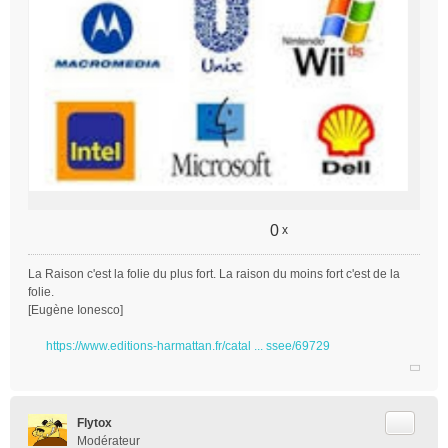
0
x
La Raison c'est la folie du plus fort. La raison du moins fort c'est de la
folie.
[Eugène Ionesco]
https://www.editions-harmattan.fr/catal ... ssee/69729
Citer
Flytox
Modérateur