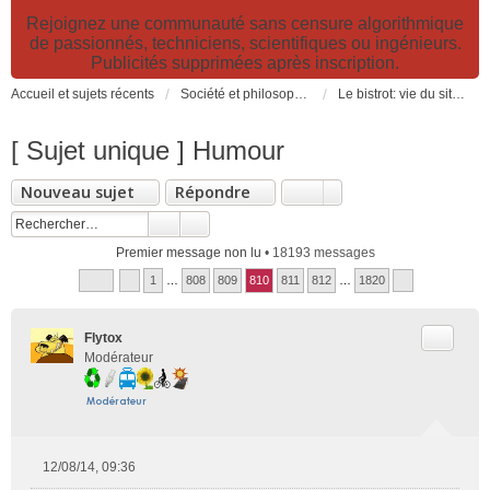
Rejoignez une communauté sans censure algorithmique
de passionnés, techniciens, scientifiques ou ingénieurs.
Publicités supprimées après inscription.
Accueil et sujets récents
Société et philosophie. Sciences et technologies. Santé et prévention.
Le bistrot: vie du site, loisirs et détente, humour et convivialité et Petites Annonces
[ Sujet unique ] Humour
Nouveau sujet
Répondre
Premier message non lu
• 18193 messages
1
…
808
809
810
811
812
…
1820
Citer
Flytox
Modérateur
12/08/14, 09:36
M