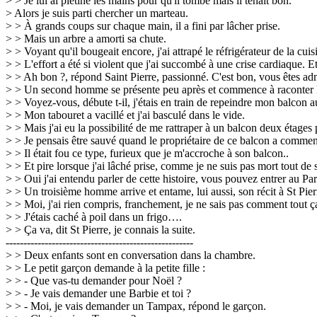
> > Je lui ai piétiné les mains pour qu'il tombe mais il tenait bon.
> Alors je suis parti chercher un marteau.
> > À grands coups sur chaque main, il a fini par lâcher prise.
> > Mais un arbre a amorti sa chute.
> > Voyant qu'il bougeait encore, j'ai attrapé le réfrigérateur de la cuisin
> > L'effort a été si violent que j'ai succombé à une crise cardiaque. 
> > Ah bon ?, répond Saint Pierre, passionné. C'est bon, vous êtes ad
> > Un second homme se présente peu après et commence à raconter l'h
> > Voyez-vous, débute t-il, j'étais en train de repeindre mon balcon 
> > Mon tabouret a vacillé et j'ai basculé dans le vide.
> > Mais j'ai eu la possibilité de me rattraper à un balcon deux étages 
> > Je pensais être sauvé quand le propriétaire de ce balcon a commenc
> > Il était fou ce type, furieux que je m'accroche à son balcon..
> > Et pire lorsque j'ai lâché prise, comme je ne suis pas mort tout de s
> > Oui j'ai entendu parler de cette histoire, vous pouvez entrer au Par
> > Un troisième homme arrive et entame, lui aussi, son récit à St Pier
> > Moi, j'ai rien compris, franchement, je ne sais pas comment tout ça
> > J'étais caché à poil dans un frigo….
> > Ça va, dit St Pierre, je connais la suite.
-----------------------------------------------------
> > Deux enfants sont en conversation dans la chambre.
> > Le petit garçon demande à la petite fille :
> > - Que vas-tu demander pour Noël ?
> > - Je vais demander une Barbie et toi ?
> > - Moi, je vais demander un Tampax, répond le garçon.