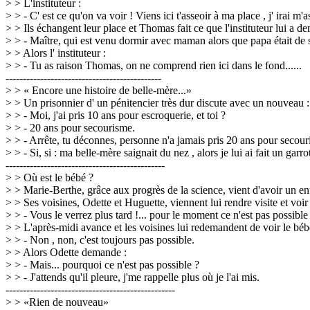
> > L'instituteur :
> > - C' est ce qu'on va voir ! Viens ici t'asseoir à ma place , j' irai m'
> > Ils échangent leur place et Thomas fait ce que l'instituteur lui a d
> > - Maître, qui est venu dormir avec maman alors que papa était de s
> > Alors l' instituteur :
> > - Tu as raison Thomas, on ne comprend rien ici dans le fond......
---------------------------------------------
> > « Encore une histoire de belle-mère...»
> > Un prisonnier d' un pénitencier très dur discute avec un nouveau :
> > - Moi, j'ai pris 10 ans pour escroquerie, et toi ?
> > - 20 ans pour secourisme.
> > - Arrête, tu déconnes, personne n'a jamais pris 20 ans pour secou
> > - Si, si : ma belle-mère saignait du nez , alors je lui ai fait un garr
----------------------------------------------
> > Où est le bébé ?
> > Marie-Berthe, grâce aux progrès de la science, vient d'avoir un enf
> > Ses voisines, Odette et Huguette, viennent lui rendre visite et voir
> > - Vous le verrez plus tard !... pour le moment ce n'est pas possible 
> > L'après-midi avance et les voisines lui redemandent de voir le béb
> > - Non , non, c'est toujours pas possible.
> > Alors Odette demande :
> > - Mais... pourquoi ce n'est pas possible ?
> > - J'attends qu'il pleure, j'me rappelle plus où je l'ai mis.
-------------------------------------------------
> > «Rien de nouveau»