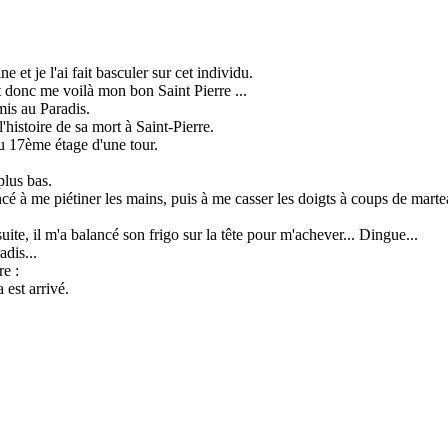
e et je l'ai fait basculer sur cet individu.
Et donc me voilà mon bon Saint Pierre ...
mis au Paradis.
istoire de sa mort à Saint-Pierre.
au 17ème étage d'une tour.
plus bas.
é à me piétiner les mains, puis à me casser les doigts à coups de marte
uite, il m'a balancé son frigo sur la tête pour m'achever... Dingue...
adis...
re :
 est arrivé.