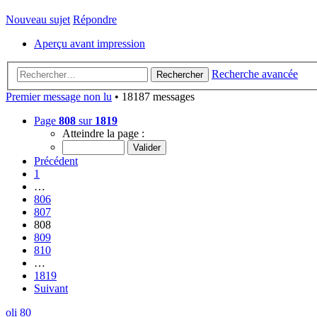
Nouveau sujet
Répondre
Aperçu avant impression
Recherche avancée
Rechercher
Premier message non lu
• 18187 messages
Page
808
sur
1819
Atteindre la page :
Précédent
1
…
806
807
808
809
810
…
1819
Suivant
oli 80