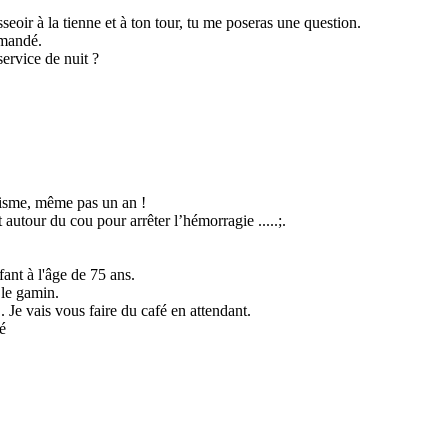
asseoir à la tienne et à ton tour, tu me poseras une question.
emandé.
ervice de nuit ?
risme, même pas un an !
ot autour du cou pour arrêter l’hémorragie .....;.
ant à l'âge de 75 ans.
 le gamin.
. Je vais vous faire du café en attendant.
é