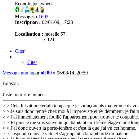
Econologue expert
Messages :
1693
Inscription :
02/01/09, 17:23
Localisation :
moselle 57
x 121
Citer
Citer
Message non lu
par
oli 80
»
06/08/14, 20:59
Bonsoir,
Juste pour rire un peu.
---------------------------------------------
> > Cela faisait un certain temps que je soupçonnais ma femme d'avoir
> > Je suis donc rentré chez moi à l'improviste et évidemment, je l'ai 
> > J'ai immédiatement fouillé l'appartement pour trouver le coupable
> > Et puis je me suis souvenu qu' habitant au 15ème étage d'une tour,
> > J'ai donc ouvert la porte-fenêtre et c'est là que j'ai vu cet homme,
> > suspendu dans le vide et s'agrippant à la rambarde du balcon.