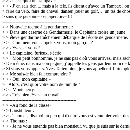
> > - C'est quoi un Tampax ?
> > - J' en sais rien ... mais à la télé, ils disent qu'avec un Tampax , on 
> faire du vélo, faire du cheval, danser, jouer au golf…, un tas de chose
> sans que personne s'en aperçoive !!!
--------------------------------------------
> > Nouvelle recrue à la gendarmerie :
> > Dans une caserne de Gendarmerie, le Capitaine croise un jeune
> > élève-gendarme fraîchement débarqué de l'école de gendarmerie.
> > - Comment vous appelez-vous, mon garçon ?
> > - Yves, et vous ?
> > Le capitaine, furieux, s'écrie :
> > - Mon petit bonhomme, je ne sais pas d'où vous arrivez, mais sa
> De même, dans ma compagnie, j' appelle les gens par leur nom de f
> Si vous vous appelez Yves Tartempion, je vous appellerai Tartempio
> > Me suis-je bien fait comprendre ?
> > - Oui, mon capitaine.»
> - Alors, c'est quoi votre nom de famille ?
> > - Montcherry.
> > - Très bien, Yves, au travail.
---------------------------------------------------
> > «Au fond de la classe»
> > L'instituteur :
> > - Thomas, dis-moi un peu qui d'entre vous est venu hier voler 
> > Thomas :
> > - Je ne vous entends pas bien monsieur, vu que je suis sur le derni