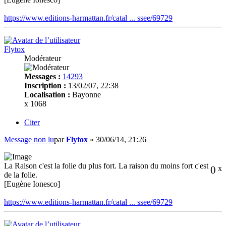
https://www.editions-harmattan.fr/catal ... ssee/69729
Flytox
Modérateur
Messages :
14293
Inscription :
13/02/07, 22:38
Localisation :
Bayonne
x 1068
Citer
Message non lu
par
Flytox
»
30/06/14, 21:26
La Raison c'est la folie du plus fort. La raison du moins fort c'est
0
x
de la folie.
[Eugène Ionesco]
https://www.editions-harmattan.fr/catal ... ssee/69729