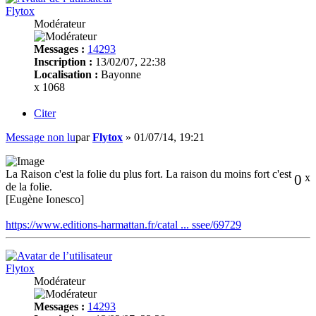
Flytox
Modérateur
Messages :
14293
Inscription :
13/02/07, 22:38
Localisation :
Bayonne
x 1068
Citer
Message non lu
par
Flytox
»
01/07/14, 19:21
La Raison c'est la folie du plus fort. La raison du moins fort c'est
0
x
de la folie.
[Eugène Ionesco]
https://www.editions-harmattan.fr/catal ... ssee/69729
Flytox
Modérateur
Messages :
14293