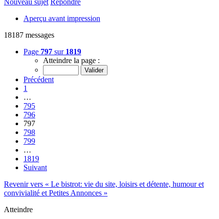
Nouveau sujet
Répondre
Aperçu avant impression
18187 messages
Page
797
sur
1819
Atteindre la page :
Précédent
1
…
795
796
797
798
799
…
1819
Suivant
Revenir vers « Le bistrot: vie du site, loisirs et détente, humour et
convivialité et Petites Annonces »
Atteindre