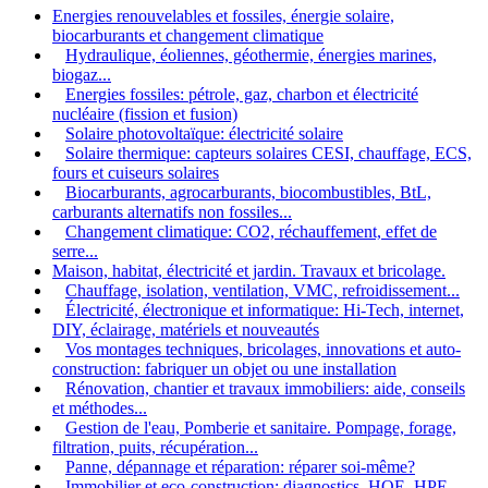
Energies renouvelables et fossiles, énergie solaire,
biocarburants et changement climatique
Hydraulique, éoliennes, géothermie, énergies marines,
biogaz...
Energies fossiles: pétrole, gaz, charbon et électricité
nucléaire (fission et fusion)
Solaire photovoltaïque: électricité solaire
Solaire thermique: capteurs solaires CESI, chauffage, ECS,
fours et cuiseurs solaires
Biocarburants, agrocarburants, biocombustibles, BtL,
carburants alternatifs non fossiles...
Changement climatique: CO2, réchauffement, effet de
serre...
Maison, habitat, électricité et jardin. Travaux et bricolage.
Chauffage, isolation, ventilation, VMC, refroidissement...
Électricité, électronique et informatique: Hi-Tech, internet,
DIY, éclairage, matériels et nouveautés
Vos montages techniques, bricolages, innovations et auto-
construction: fabriquer un objet ou une installation
Rénovation, chantier et travaux immobiliers: aide, conseils
et méthodes...
Gestion de l'eau, Pomberie et sanitaire. Pompage, forage,
filtration, puits, récupération...
Panne, dépannage et réparation: réparer soi-même?
Immobilier et eco-construction: diagnostics, HQE, HPE,