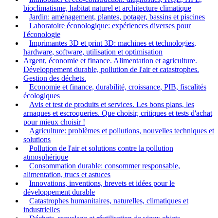
bioclimatisme, habitat naturel et architecture climatique
Jardin: aménagement, plantes, potager, bassins et piscines
Laboratoire éconologique: expériences diverses pour
l'éconologie
Imprimantes 3D et print 3D: machines et technologies,
hardware, software, utilisation et optimisation
Argent, économie et finance. Alimentation et agriculture.
Développement durable, pollution de l'air et catastrophes.
Gestion des déchets.
Economie et finance, durabilité, croissance, PIB, fiscalités
écologiques
Avis et test de produits et services. Les bons plans, les
arnaques et escroqueries. Que choisir, critiques et tests d'achat
pour mieux choisir !
Agriculture: problèmes et pollutions, nouvelles techniques et
solutions
Pollution de l'air et solutions contre la pollution
atmosphérique
Consommation durable: consommer responsable,
alimentation, trucs et astuces
Innovations, inventions, brevets et idées pour le
développement durable
Catastrophes humanitaires, naturelles, climatiques et
industrielles