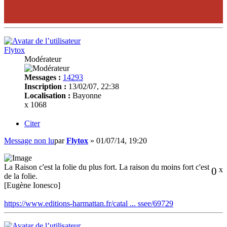
Flytox
Modérateur
Messages :
14293
Inscription :
13/02/07, 22:38
Localisation :
Bayonne
x 1068
Citer
Message non lu
par
Flytox
»
01/07/14, 19:20
La Raison c'est la folie du plus fort. La raison du moins fort c'est
0
x
de la folie.
[Eugène Ionesco]
https://www.editions-harmattan.fr/catal ... ssee/69729