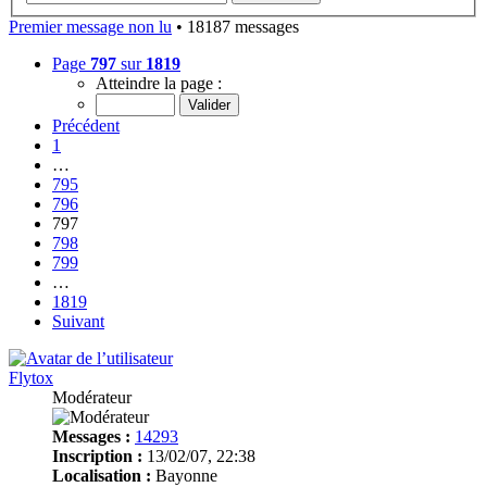
Premier message non lu
• 18187 messages
Page
797
sur
1819
Atteindre la page :
Précédent
1
…
795
796
797
798
799
…
1819
Suivant
Flytox
Modérateur
Messages :
14293
Inscription :
13/02/07, 22:38
Localisation :
Bayonne