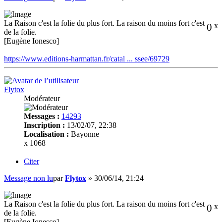
La Raison c'est la folie du plus fort. La raison du moins fort c'est
0
x
de la folie.
[Eugène Ionesco]
https://www.editions-harmattan.fr/catal ... ssee/69729
Flytox
Modérateur
Messages :
14293
Inscription :
13/02/07, 22:38
Localisation :
Bayonne
x 1068
Citer
Message non lu
par
Flytox
»
30/06/14, 21:24
La Raison c'est la folie du plus fort. La raison du moins fort c'est
0
x
de la folie.
[Eugène Ionesco]