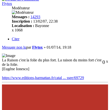
Flytox
Modérateur
Messages :
14293
Inscription :
13/02/07, 22:38
Localisation :
Bayonne
x 1068
Citer
Message non lu
par
Flytox
»
01/07/14, 19:18
La Raison c'est la folie du plus fort. La raison du moins fort c'est
0
x
de la folie.
[Eugène Ionesco]
https://www.editions-harmattan.fr/catal ... ssee/69729