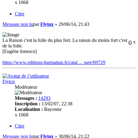
x 1068
Citer
Message non lu
par
Flytox
»
29/06/14, 21:43
La Raison c'est la folie du plus fort. La raison du moins fort c'est
0
x
de la folie.
[Eugène Ionesco]
https://www.editions-harmattan.fr/catal ... ssee/69729
Flytox
Modérateur
Messages :
14293
Inscription :
13/02/07, 22:38
Localisation :
Bayonne
x 1068
Citer
Message non lu
par
Flytox
»
30/06/14, 21:22