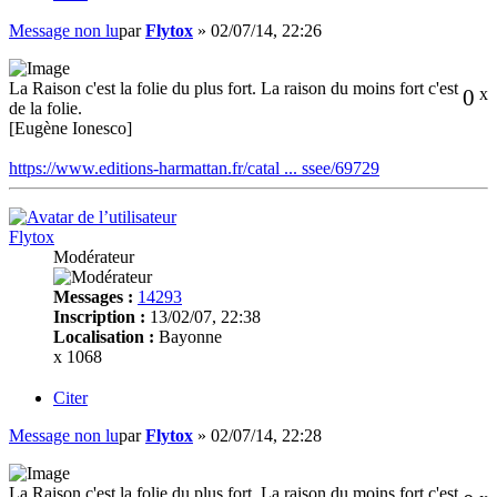
Message non lu
par
Flytox
»
02/07/14, 22:26
La Raison c'est la folie du plus fort. La raison du moins fort c'est
0
x
de la folie.
[Eugène Ionesco]
https://www.editions-harmattan.fr/catal ... ssee/69729
Flytox
Modérateur
Messages :
14293
Inscription :
13/02/07, 22:38
Localisation :
Bayonne
x 1068
Citer
Message non lu
par
Flytox
»
02/07/14, 22:28
La Raison c'est la folie du plus fort. La raison du moins fort c'est