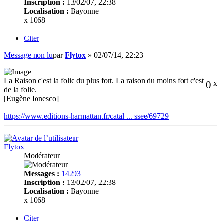
Inscription :
13/02/07, 22:38
Localisation :
Bayonne
x 1068
Citer
Message non lu
par
Flytox
»
02/07/14, 22:23
La Raison c'est la folie du plus fort. La raison du moins fort c'est
0
x
de la folie.
[Eugène Ionesco]
https://www.editions-harmattan.fr/catal ... ssee/69729
Flytox
Modérateur
Messages :
14293
Inscription :
13/02/07, 22:38
Localisation :
Bayonne
x 1068
Citer