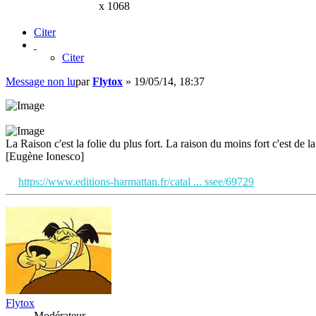
x 1068
Citer
Citer
Message non lu
par
Flytox
»
19/05/14, 18:37
La Raison c'est la folie du plus fort. La raison du moins fort c'est de la 
[Eugène Ionesco]
https://www.editions-harmattan.fr/catal ... ssee/69729
Flytox
Modérateur