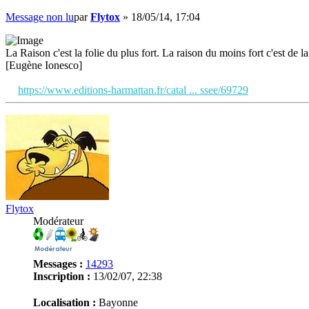
Message non lu
par
Flytox
»
18/05/14, 17:04
La Raison c'est la folie du plus fort. La raison du moins fort c'est de la 
[Eugène Ionesco]
https://www.editions-harmattan.fr/catal ... ssee/69729
Flytox
Modérateur
Messages :
14293
Inscription :
13/02/07, 22:38
Localisation :
Bayonne