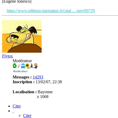
[Eugène Ionesco]
https://www.editions-harmattan.fr/catal ... ssee/69729
Flytox
Modérateur
Messages :
14293
Inscription :
13/02/07, 22:38
Localisation :
Bayonne
x 1068
Citer
Citer