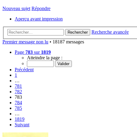
Nouveau sujet
Répondre
Aperçu avant impression
Recherche avancée
Rechercher
Premier message non lu
• 18187 messages
Page
783
sur
1819
Atteindre la page :
Précédent
1
…
781
782
783
784
785
…
1819
Suivant