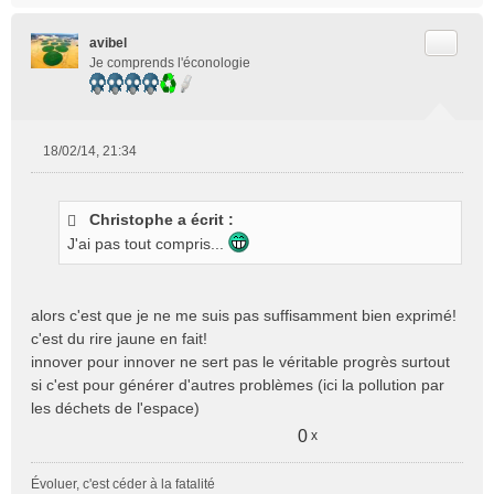
l
u
Citer
avibel
Je comprends l'éconologie
18/02/14, 21:34
M
e
s
Christophe a écrit :
s
J'ai pas tout compris...
a
g
e
n
alors c'est que je ne me suis pas suffisamment bien exprimé!
o
c'est du rire jaune en fait!
n
innover pour innover ne sert pas le véritable progrès surtout
l
si c'est pour générer d'autres problèmes (ici la pollution par
u
les déchets de l'espace)
0
x
Évoluer, c'est céder à la fatalité