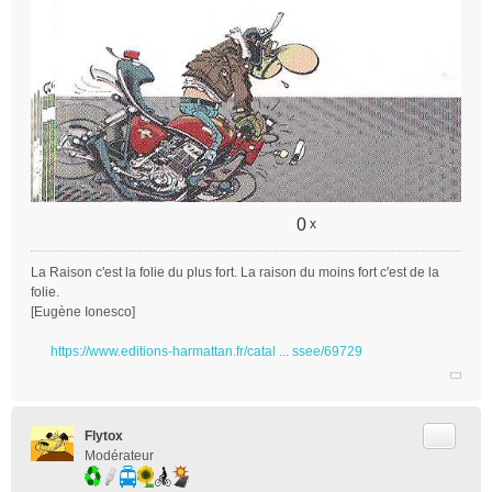
e
n
o
n
l
u
0
x
La Raison c'est la folie du plus fort. La raison du moins fort c'est de la
folie.
[Eugène Ionesco]
https://www.editions-harmattan.fr/catal ... ssee/69729
Citer
Flytox
Modérateur