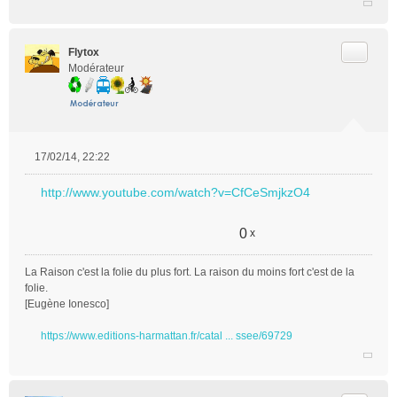
Citer
Flytox
Modérateur
17/02/14, 22:22
M
e
http://www.youtube.com/watch?v=CfCeSmjkzO4
s
s
a
0
x
g
e
La Raison c'est la folie du plus fort. La raison du moins fort c'est de la
n
folie.
o
[Eugène Ionesco]
n
l
https://www.editions-harmattan.fr/catal ... ssee/69729
u