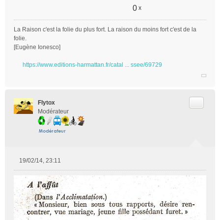
0
x
La Raison c'est la folie du plus fort. La raison du moins fort c'est de la
folie.
[Eugène Ionesco]
https://www.editions-harmattan.fr/catal ... ssee/69729
Citer
Flytox
Modérateur
19/02/14, 23:11
M
e
s
s
a
g
e