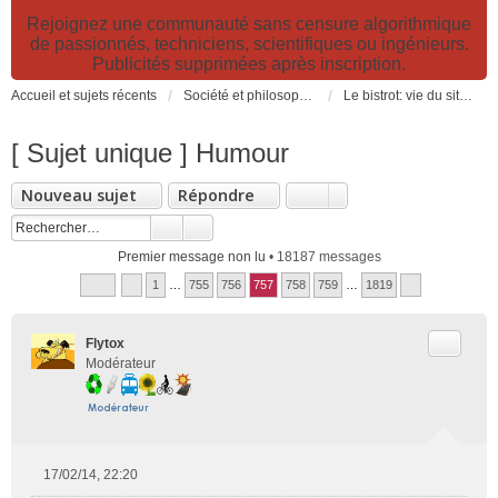
Rejoignez une communauté sans censure algorithmique
de passionnés, techniciens, scientifiques ou ingénieurs.
Publicités supprimées après inscription.
Accueil et sujets récents
Société et philosophie. Sciences et technologies. Santé et prévention.
Le bistrot: vie du site, loisirs et détente, humour et convivialité et Petites Annonces
[ Sujet unique ] Humour
Nouveau sujet
Répondre
Premier message non lu
• 18187 messages
1
…
755
756
757
758
759
…
1819
Citer
Flytox
Modérateur
17/02/14, 22:20
M