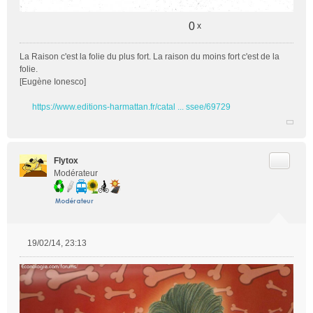
0
x
La Raison c'est la folie du plus fort. La raison du moins fort c'est de la
folie.
[Eugène Ionesco]
https://www.editions-harmattan.fr/catal ... ssee/69729
Citer
Flytox
Modérateur
19/02/14, 23:13
M
e
s
s
a