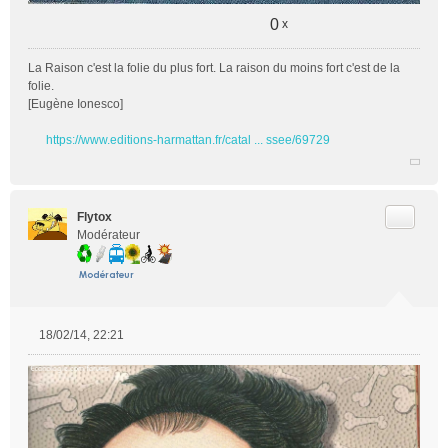
0
x
La Raison c'est la folie du plus fort. La raison du moins fort c'est de la
folie.
[Eugène Ionesco]
https://www.editions-harmattan.fr/catal ... ssee/69729
Citer
Flytox
Modérateur
18/02/14, 22:21
M
e
s
s
a
g