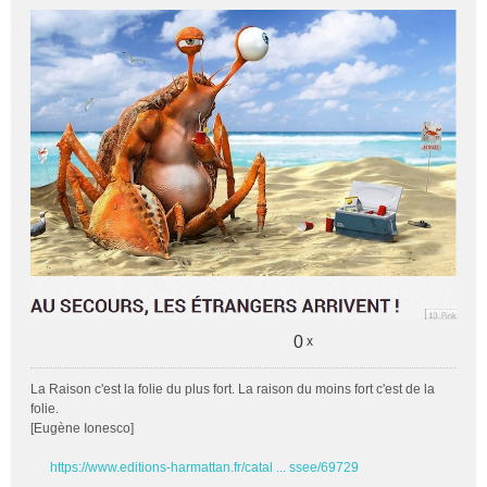
e
s
s
a
g
e
n
o
n
l
u
0
x
La Raison c'est la folie du plus fort. La raison du moins fort c'est de la
folie.
[Eugène Ionesco]
https://www.editions-harmattan.fr/catal ... ssee/69729