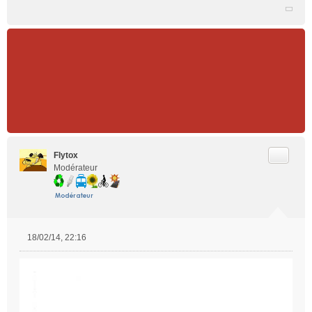
Citer
Flytox
Modérateur
18/02/14, 22:16
M
e
s
s
a
g