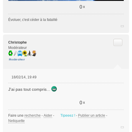
0
x
Évoluer, c'est céder à la fatalité
Citer
Christophe
Modérateur
18/02/14, 19:49
M
e
J'ai pas tout compris...
s
s
a
0
x
g
e
Faire une
recherche
-
Aider
-
Tipeeez !
-
Publier un article
-
n
Netiquette
o
n