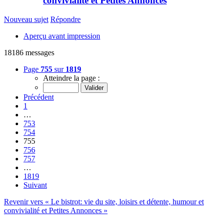
convivialité et Petites Annonces
Nouveau sujet
Répondre
Aperçu avant impression
18186 messages
Page
755
sur
1819
Atteindre la page :
Précédent
1
…
753
754
755
756
757
…
1819
Suivant
Revenir vers « Le bistrot: vie du site, loisirs et détente, humour et
convivialité et Petites Annonces »