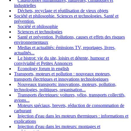
Catastrophes humanitaires, naturelles, climatiques et
industrielles
Déchets, recyclage et réutilisation de vieux objets
Société et philosophie. Sciences et technologies. Santé et
prévention.
Société et philosophie
Sciences et technologies
Santé et prévention. Pollutions, causes et effets des risques
environnementaux
Medias et actualités: émissions TV, reportages, livres,
actualités...
Le bistrot: vie du site, loisirs et détente, humour et
convivialité et Petites Annonces
Econology forum in english
Transports, moteurs et pollution : nouveaux moteurs,
transports électriques et innovations technologiques
Nouveaux transports: innovations, moteurs, pollution,
technologies, politiques, organisation...
Transports électriques: voitures, vélos, transports collectifs,
avions...
Moteurs spéciaux, brevets, réduction de consommation de
carburant
Injection d'eau dans les moteurs thermiques : informations et
explications
Injection d'eau dans les moteurs: montages et