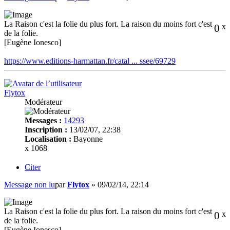
La Raison c'est la folie du plus fort. La raison du moins fort c'est
0
x
de la folie.
[Eugène Ionesco]
https://www.editions-harmattan.fr/catal ... ssee/69729
Flytox
Modérateur
Messages :
14293
Inscription :
13/02/07, 22:38
Localisation :
Bayonne
x 1068
Citer
Message non lu
par
Flytox
»
09/02/14, 22:14
La Raison c'est la folie du plus fort. La raison du moins fort c'est
0
x
de la folie.
[Eugène Ionesco]