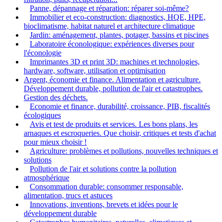
Panne, dépannage et réparation: réparer soi-même?
Immobilier et eco-construction: diagnostics, HQE, HPE,
bioclimatisme, habitat naturel et architecture climatique
Jardin: aménagement, plantes, potager, bassins et piscines
Laboratoire éconologique: expériences diverses pour
l'éconologie
Imprimantes 3D et print 3D: machines et technologies,
hardware, software, utilisation et optimisation
Argent, économie et finance. Alimentation et agriculture.
Développement durable, pollution de l'air et catastrophes.
Gestion des déchets.
Economie et finance, durabilité, croissance, PIB, fiscalités
écologiques
Avis et test de produits et services. Les bons plans, les
arnaques et escroqueries. Que choisir, critiques et tests d'achat
pour mieux choisir !
Agriculture: problèmes et pollutions, nouvelles techniques et
solutions
Pollution de l'air et solutions contre la pollution
atmosphérique
Consommation durable: consommer responsable,
alimentation, trucs et astuces
Innovations, inventions, brevets et idées pour le
développement durable