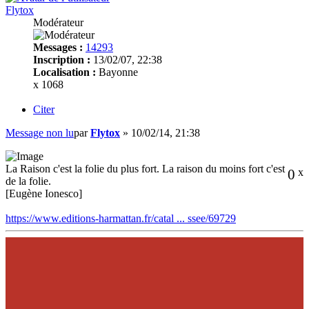
Flytox
Modérateur
Messages :
14293
Inscription :
13/02/07, 22:38
Localisation :
Bayonne
x 1068
Citer
Message non lu
par
Flytox
»
10/02/14, 21:38
La Raison c'est la folie du plus fort. La raison du moins fort c'est
0
x
de la folie.
[Eugène Ionesco]
https://www.editions-harmattan.fr/catal ... ssee/69729