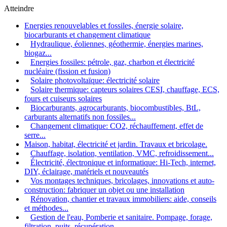
Atteindre
Energies renouvelables et fossiles, énergie solaire,
biocarburants et changement climatique
Hydraulique, éoliennes, géothermie, énergies marines,
biogaz...
Energies fossiles: pétrole, gaz, charbon et électricité
nucléaire (fission et fusion)
Solaire photovoltaïque: électricité solaire
Solaire thermique: capteurs solaires CESI, chauffage, ECS,
fours et cuiseurs solaires
Biocarburants, agrocarburants, biocombustibles, BtL,
carburants alternatifs non fossiles...
Changement climatique: CO2, réchauffement, effet de
serre...
Maison, habitat, électricité et jardin. Travaux et bricolage.
Chauffage, isolation, ventilation, VMC, refroidissement...
Électricité, électronique et informatique: Hi-Tech, internet,
DIY, éclairage, matériels et nouveautés
Vos montages techniques, bricolages, innovations et auto-
construction: fabriquer un objet ou une installation
Rénovation, chantier et travaux immobiliers: aide, conseils
et méthodes...
Gestion de l'eau, Pomberie et sanitaire. Pompage, forage,
filtration, puits, récupération...