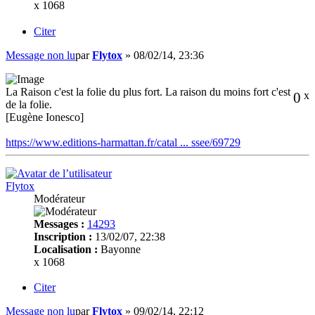
x 1068
Citer
Message non lu
par
Flytox
»
08/02/14, 23:36
La Raison c'est la folie du plus fort. La raison du moins fort c'est
0
x
de la folie.
[Eugène Ionesco]
https://www.editions-harmattan.fr/catal ... ssee/69729
Flytox
Modérateur
Messages :
14293
Inscription :
13/02/07, 22:38
Localisation :
Bayonne
x 1068
Citer
Message non lu
par
Flytox
»
09/02/14, 22:12