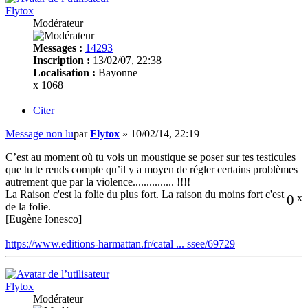
Flytox
Modérateur
Messages :
14293
Inscription :
13/02/07, 22:38
Localisation :
Bayonne
x 1068
Citer
Message non lu
par
Flytox
»
10/02/14, 22:19
C’est au moment où tu vois un moustique se poser sur tes testicules
que tu te rends compte qu’il y a moyen de régler certains problèmes
autrement que par la violence............... !!!!
La Raison c'est la folie du plus fort. La raison du moins fort c'est
0
x
de la folie.
[Eugène Ionesco]
https://www.editions-harmattan.fr/catal ... ssee/69729
Flytox
Modérateur