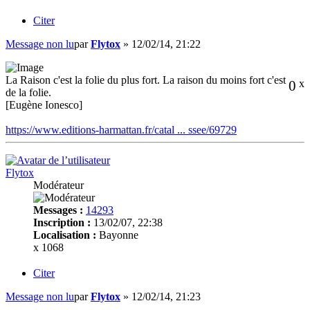
Citer
Message non lu
par
Flytox
»
12/02/14, 21:22
La Raison c'est la folie du plus fort. La raison du moins fort c'est
0
x
de la folie.
[Eugène Ionesco]
https://www.editions-harmattan.fr/catal ... ssee/69729
Flytox
Modérateur
Messages :
14293
Inscription :
13/02/07, 22:38
Localisation :
Bayonne
x 1068
Citer
Message non lu
par
Flytox
»
12/02/14, 21:23