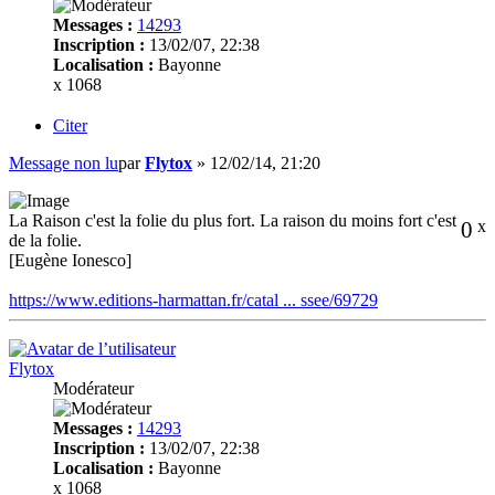
Messages :
14293
Inscription :
13/02/07, 22:38
Localisation :
Bayonne
x 1068
Citer
Message non lu
par
Flytox
»
12/02/14, 21:20
La Raison c'est la folie du plus fort. La raison du moins fort c'est
0
x
de la folie.
[Eugène Ionesco]
https://www.editions-harmattan.fr/catal ... ssee/69729
Flytox
Modérateur
Messages :
14293
Inscription :
13/02/07, 22:38
Localisation :
Bayonne
x 1068