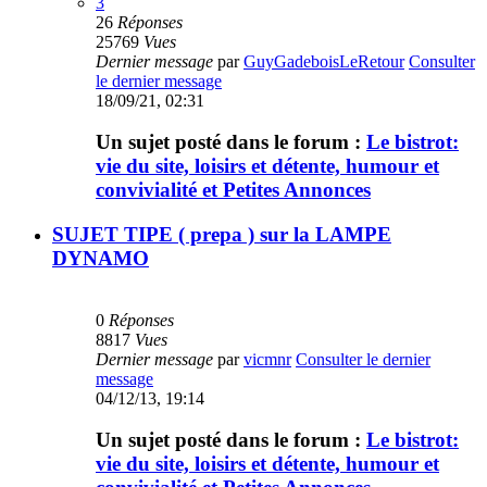
3
26
Réponses
25769
Vues
Dernier message
par
GuyGadeboisLeRetour
Consulter
le dernier message
18/09/21, 02:31
Un sujet posté dans le forum :
Le bistrot:
vie du site, loisirs et détente, humour et
convivialité et Petites Annonces
SUJET TIPE ( prepa ) sur la LAMPE
DYNAMO
0
Réponses
8817
Vues
Dernier message
par
vicmnr
Consulter le dernier
message
04/12/13, 19:14
Un sujet posté dans le forum :
Le bistrot:
vie du site, loisirs et détente, humour et