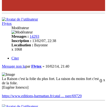
Flytox
Modérateur
Messages :
14293
Inscription :
13/02/07, 22:38
Localisation :
Bayonne
x 1068
Citer
Message non lu
par
Flytox
»
10/02/14, 21:40
La Raison c'est la folie du plus fort. La raison du moins fort c'est
0
x
de la folie.
[Eugène Ionesco]
https://www.editions-harmattan.fr/catal ... ssee/69729