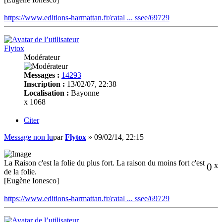
https://www.editions-harmattan.fr/catal ... ssee/69729
Flytox
Modérateur
Messages :
14293
Inscription :
13/02/07, 22:38
Localisation :
Bayonne
x 1068
Citer
Message non lu
par
Flytox
»
09/02/14, 22:15
La Raison c'est la folie du plus fort. La raison du moins fort c'est
0
x
de la folie.
[Eugène Ionesco]
https://www.editions-harmattan.fr/catal ... ssee/69729