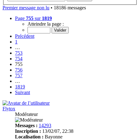
Premier message non lu
• 18186 messages
Page
755
sur
1819
Atteindre la page :
Précédent
1
…
753
754
755
756
757
…
1819
Suivant
Flytox
Modérateur
Messages :
14293
Inscription :
13/02/07, 22:38
Localisation :
Bayonne