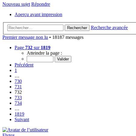
Nouveau sujet
Répondre
Aperçu avant impression
Recherche avancée
Rechercher
Premier message non lu
• 18187 messages
Page
732
sur
1819
Atteindre la page :
Précédent
1
…
730
731
732
733
734
…
1819
Suivant
Flytox