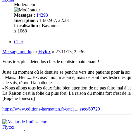
Modérateur
Messages :
14293
Inscription :
13/02/07, 22:38
Localisation :
Bayonne
x 1068
Citer
Message non lu
par
Flytox
»
27/11/13, 22:36
Vous irez plus détendus chez le dentiste maintenant !
Juste au moment où le dentiste se penche vers une patiente pour la soig
- Mais....Heu.....Excusez-moi, madame, mais ce sont mes testicules q
- Je sais, répond la patiente.
- Nous allons tous les deux faire bien attention de ne pas faire mal à l'
La Raison c'est la folie du plus fort. La raison du moins fort c'est de la 
[Eugène Ionesco]
https://www.editions-harmattan.fr/catal ... ssee/69729
Flytox