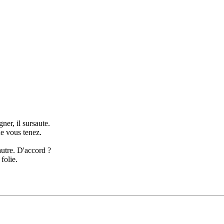
ner, il sursaute.
ue vous tenez.
autre. D'accord ?
folie.