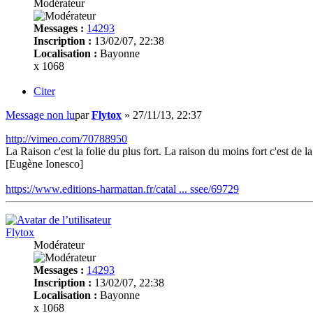
Modérateur
Messages :
14293
Inscription :
13/02/07, 22:38
Localisation :
Bayonne
x 1068
Citer
Message non lu
par
Flytox
»
27/11/13, 22:37
http://vimeo.com/70788950
La Raison c'est la folie du plus fort. La raison du moins fort c'est de la 
[Eugène Ionesco]
https://www.editions-harmattan.fr/catal ... ssee/69729
Flytox
Modérateur
Messages :
14293
Inscription :
13/02/07, 22:38
Localisation :
Bayonne
x 1068