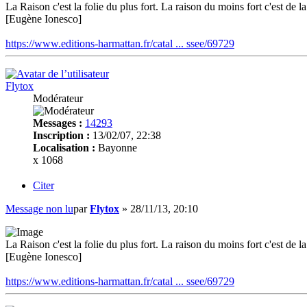
La Raison c'est la folie du plus fort. La raison du moins fort c'est de la 
[Eugène Ionesco]
https://www.editions-harmattan.fr/catal ... ssee/69729
Flytox
Modérateur
Messages :
14293
Inscription :
13/02/07, 22:38
Localisation :
Bayonne
x 1068
Citer
Message non lu
par
Flytox
»
28/11/13, 20:10
La Raison c'est la folie du plus fort. La raison du moins fort c'est de la 
[Eugène Ionesco]
https://www.editions-harmattan.fr/catal ... ssee/69729