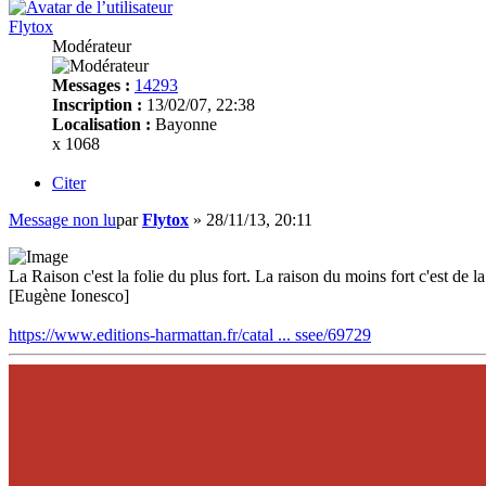
Flytox
Modérateur
Messages :
14293
Inscription :
13/02/07, 22:38
Localisation :
Bayonne
x 1068
Citer
Message non lu
par
Flytox
»
28/11/13, 20:11
La Raison c'est la folie du plus fort. La raison du moins fort c'est de la 
[Eugène Ionesco]
https://www.editions-harmattan.fr/catal ... ssee/69729