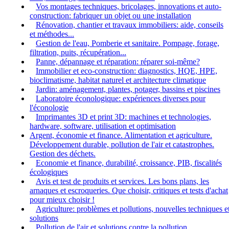
Vos montages techniques, bricolages, innovations et auto-
construction: fabriquer un objet ou une installation
Rénovation, chantier et travaux immobiliers: aide, conseils
et méthodes...
Gestion de l'eau, Pomberie et sanitaire. Pompage, forage,
filtration, puits, récupération...
Panne, dépannage et réparation: réparer soi-même?
Immobilier et eco-construction: diagnostics, HQE, HPE,
bioclimatisme, habitat naturel et architecture climatique
Jardin: aménagement, plantes, potager, bassins et piscines
Laboratoire éconologique: expériences diverses pour
l'éconologie
Imprimantes 3D et print 3D: machines et technologies,
hardware, software, utilisation et optimisation
Argent, économie et finance. Alimentation et agriculture.
Développement durable, pollution de l'air et catastrophes.
Gestion des déchets.
Economie et finance, durabilité, croissance, PIB, fiscalités
écologiques
Avis et test de produits et services. Les bons plans, les
arnaques et escroqueries. Que choisir, critiques et tests d'achat
pour mieux choisir !
Agriculture: problèmes et pollutions, nouvelles techniques e
solutions
Pollution de l'air et solutions contre la pollution