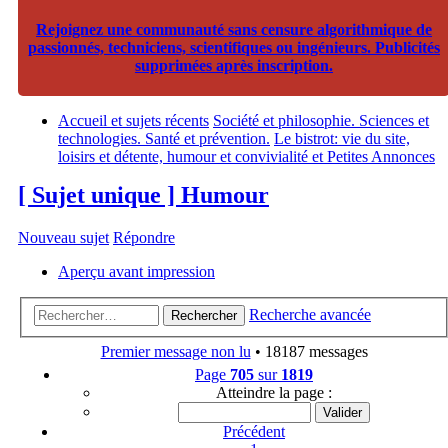
Rejoignez une communauté sans censure algorithmique de
passionnés, techniciens, scientifiques ou ingénieurs. Publicités
supprimées après inscription.
Accueil et sujets récents
Société et philosophie. Sciences et
technologies. Santé et prévention.
Le bistrot: vie du site,
loisirs et détente, humour et convivialité et Petites Annonces
[ Sujet unique ] Humour
Nouveau sujet
Répondre
Aperçu avant impression
Recherche avancée
Rechercher
Premier message non lu
• 18187 messages
Page
705
sur
1819
Atteindre la page :
Précédent