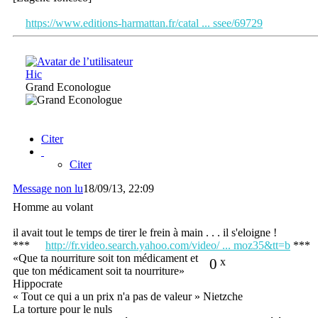
https://www.editions-harmattan.fr/catal ... ssee/69729
Hic
Grand Econologue
Citer
Citer
Message non lu
18/09/13, 22:09
Homme au volant
il avait tout le temps de tirer le frein à main . . . il s'eloigne !
***
http://fr.video.search.yahoo.com/video/ ... moz35&tt=b
***
«Que ta nourriture soit ton médicament et
0
x
que ton médicament soit ta nourriture»
Hippocrate
« Tout ce qui a un prix n'a pas de valeur » Nietzche
La torture pour le nuls