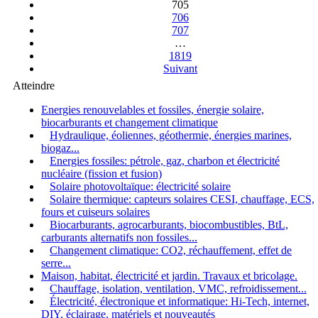
705
706
707
…
1819
Suivant
Atteindre
Energies renouvelables et fossiles, énergie solaire,
biocarburants et changement climatique
Hydraulique, éoliennes, géothermie, énergies marines,
biogaz...
Energies fossiles: pétrole, gaz, charbon et électricité
nucléaire (fission et fusion)
Solaire photovoltaïque: électricité solaire
Solaire thermique: capteurs solaires CESI, chauffage, ECS,
fours et cuiseurs solaires
Biocarburants, agrocarburants, biocombustibles, BtL,
carburants alternatifs non fossiles...
Changement climatique: CO2, réchauffement, effet de
serre...
Maison, habitat, électricité et jardin. Travaux et bricolage.
Chauffage, isolation, ventilation, VMC, refroidissement...
Électricité, électronique et informatique: Hi-Tech, internet,
DIY, éclairage, matériels et nouveautés