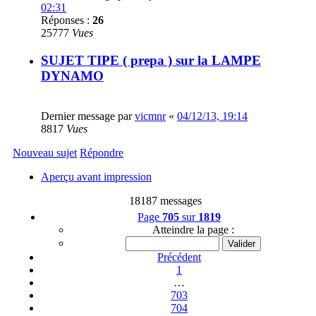
02:31
Réponses :
26
25777
Vues
SUJET TIPE ( prepa ) sur la LAMPE
DYNAMO
Dernier message par
vicmnr
«
04/12/13, 19:14
8817
Vues
Nouveau sujet
Répondre
Aperçu avant impression
18187 messages
Page
705
sur
1819
Atteindre la page :
Précédent
1
…
703
704