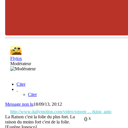
Flytox
Modérateur
Citer
Citer
Message non lu
18/09/13, 20:12
http://www.dailymotion.com/video/xrporn ... rking_auto
La Raison c'est la folie du plus fort. La
0
x
raison du moins fort c'est de la folie.
[Eugène Ionesco]