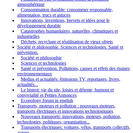
atmosphérique
Consommation durable: consommer responsable,
alimentation, trucs et astuces
Innovations, inventions, brevets et idées pour le
développement durable
Catastrophes humanitaires, naturelles, climatiques et
industrielles
Déchets, recyclage et réutilisation de vieux objets
Société et philosophie. Sciences et technologies. Santé et
prévention.
Société et philosophie
Sciences et technologies
Santé et prévention. Pollutions, causes et effets des risques
environnementaux
Medias et actualités: émissions TV, reportages, livres,
actualités...
Le bistrot: vie du site, loisirs et détente, humour et
convivialité et Petites Annonces
Econology forum in english
Transports, moteurs et pollution : nouveaux moteurs,
transports électriques et innovations technologiques
Nouveaux transports: innovations, moteurs, pollution,
technologies, politiques, organisation...
Transports électriques: voitures, vélos, transports collectifs,
avions...