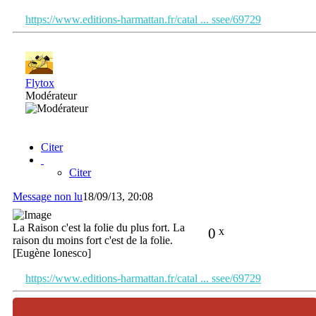
https://www.editions-harmattan.fr/catal ... ssee/69729
Flytox
Modérateur
Citer
Citer
Message non lu
18/09/13, 20:08
La Raison c'est la folie du plus fort. La
0
x
raison du moins fort c'est de la folie.
[Eugène Ionesco]
https://www.editions-harmattan.fr/catal ... ssee/69729