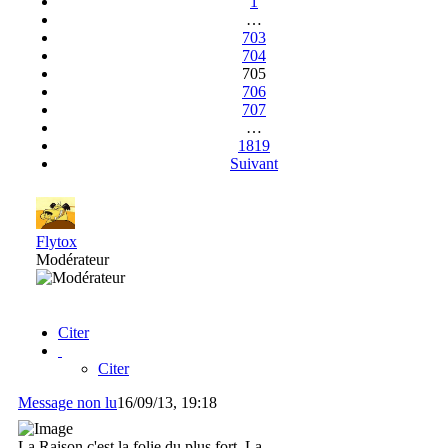
1
…
703
704
705
706
707
…
1819
Suivant
Flytox
Modérateur
Citer
Citer
Message non lu
16/09/13, 19:18
La Raison c'est la folie du plus fort. La