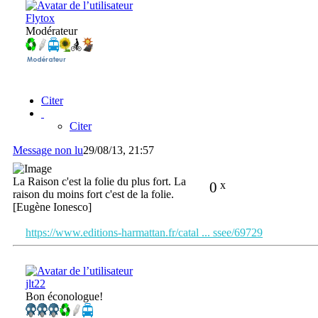
Flytox
Modérateur
Citer
Citer
Message non lu
29/08/13, 21:57
La Raison c'est la folie du plus fort. La
0
x
raison du moins fort c'est de la folie.
[Eugène Ionesco]
https://www.editions-harmattan.fr/catal ... ssee/69729
jlt22
Bon éconologue!