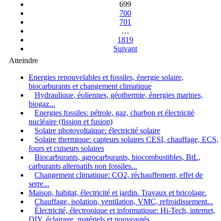
699
700
701
…
1819
Suivant
Atteindre
Energies renouvelables et fossiles, énergie solaire,
biocarburants et changement climatique
Hydraulique, éoliennes, géothermie, énergies marines,
biogaz...
Energies fossiles: pétrole, gaz, charbon et électricité
nucléaire (fission et fusion)
Solaire photovoltaïque: électricité solaire
Solaire thermique: capteurs solaires CESI, chauffage, ECS,
fours et cuiseurs solaires
Biocarburants, agrocarburants, biocombustibles, BtL,
carburants alternatifs non fossiles...
Changement climatique: CO2, réchauffement, effet de
serre...
Maison, habitat, électricité et jardin. Travaux et bricolage.
Chauffage, isolation, ventilation, VMC, refroidissement...
Électricité, électronique et informatique: Hi-Tech, internet,
DIY, éclairage, matériels et nouveautés