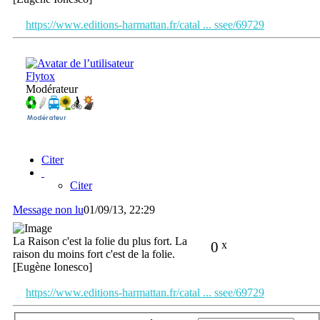
https://www.editions-harmattan.fr/catal ... ssee/69729
Flytox
Modérateur
Citer
Citer
Message non lu
01/09/13, 22:29
La Raison c'est la folie du plus fort. La
0
x
raison du moins fort c'est de la folie.
[Eugène Ionesco]
https://www.editions-harmattan.fr/catal ... ssee/69729