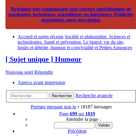
Rejoignez une communauté sans censure algorithmique de
passionnés, techniciens, scientifiques ou ingénieurs. Publicités
supprimées après inscription.
Accueil et sujets récents
Société et philosophie. Sciences et
technologies. Santé et prévention.
Le bistrot: vie du site,
loisirs et détente, humour et convivialité et Petites Annonces
[ Sujet unique ] Humour
Nouveau sujet
Répondre
Aperçu avant impression
Recherche avancée
Rechercher
Premier message non lu
• 18187 messages
Page
699
sur
1819
Atteindre la page :
Précédent