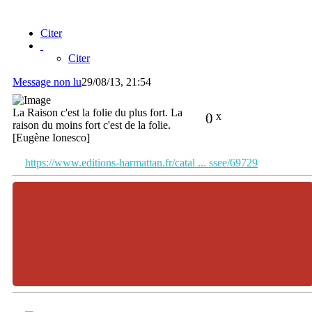
Citer
Citer
Message non lu
29/08/13, 21:54
La Raison c'est la folie du plus fort. La
0
x
raison du moins fort c'est de la folie.
[Eugène Ionesco]
https://www.editions-harmattan.fr/catal ... ssee/69729