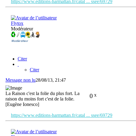
https://www.editions-harmattan.fr/catal ... ssee/69729
Flytox
Modérateur
Citer
Citer
Message non lu
28/08/13, 21:47
La Raison c'est la folie du plus fort. La
0
x
raison du moins fort c'est de la folie.
[Eugène Ionesco]
https://www.editions-harmattan.fr/catal ... ssee/69729