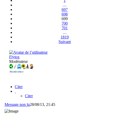
1
…
697
698
699
700
701
…
1819
Suivant
Flytox
Modérateur
Citer
Citer
Message non lu
28/08/13, 21:45