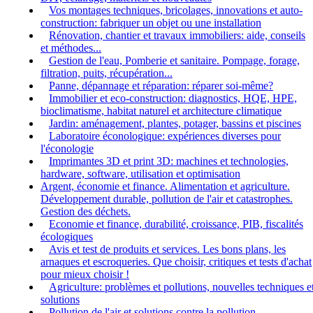
Vos montages techniques, bricolages, innovations et auto-
construction: fabriquer un objet ou une installation
Rénovation, chantier et travaux immobiliers: aide, conseils
et méthodes...
Gestion de l'eau, Pomberie et sanitaire. Pompage, forage,
filtration, puits, récupération...
Panne, dépannage et réparation: réparer soi-même?
Immobilier et eco-construction: diagnostics, HQE, HPE,
bioclimatisme, habitat naturel et architecture climatique
Jardin: aménagement, plantes, potager, bassins et piscines
Laboratoire éconologique: expériences diverses pour
l'éconologie
Imprimantes 3D et print 3D: machines et technologies,
hardware, software, utilisation et optimisation
Argent, économie et finance. Alimentation et agriculture.
Développement durable, pollution de l'air et catastrophes.
Gestion des déchets.
Economie et finance, durabilité, croissance, PIB, fiscalités
écologiques
Avis et test de produits et services. Les bons plans, les
arnaques et escroqueries. Que choisir, critiques et tests d'achat
pour mieux choisir !
Agriculture: problèmes et pollutions, nouvelles techniques e
solutions
Pollution de l'air et solutions contre la pollution