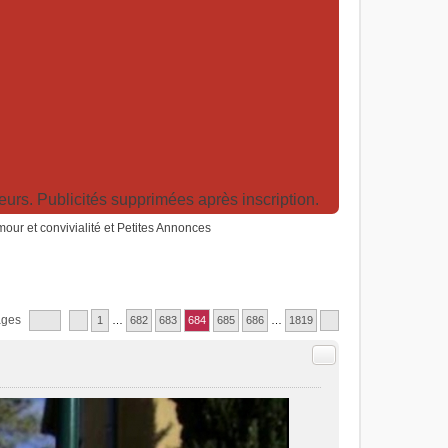
rs. Publicités supprimées après inscription.
humour et convivialité et Petites Annonces
ages
1
…
682
683
684
685
686
…
1819
Citer