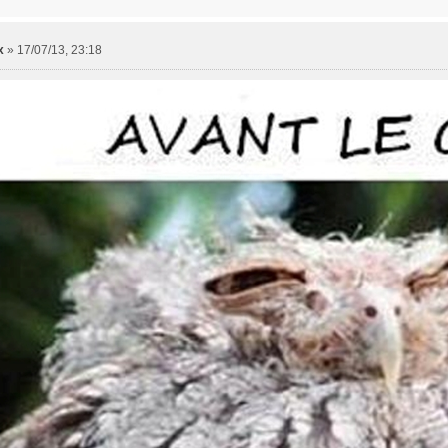
x
»
17/07/13, 23:18