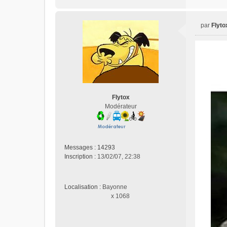
par
Flyto
M
e
s
s
a
g
e
n
Flytox
o
Modérateur
n
l
u
Messages :
14293
Inscription :
13/02/07, 22:38
Localisation :
Bayonne
x 1068