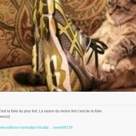
est la folie du plus fort. La raison du moins fort c'est de la folie.
nesco]
www.editions-harmattan.fr/catal ... ssee/69729