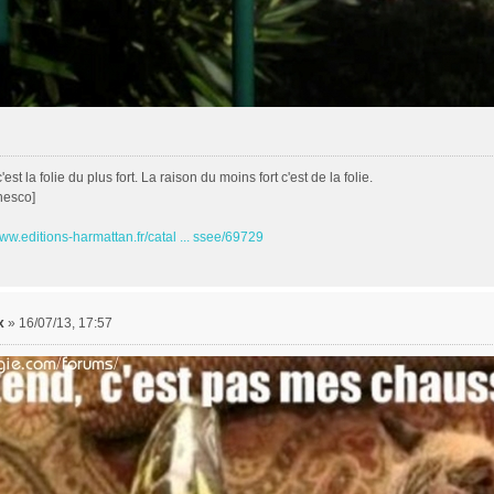
est la folie du plus fort. La raison du moins fort c'est de la folie.
nesco]
www.editions-harmattan.fr/catal ... ssee/69729
x
»
16/07/13, 17:57