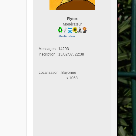
a
g
e
n
Flytox
o
Modérateur
n
l
u
Messages :
14293
Inscription :
13/02/07, 22:38
Localisation :
Bayonne
x 1068