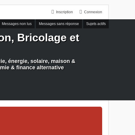
Inscription
Connexion
Messages non lus
Messages sans réponse
Sujets actifs
n, Bricolage et
e, énergie, solaire, maison &
mie & finance alternative