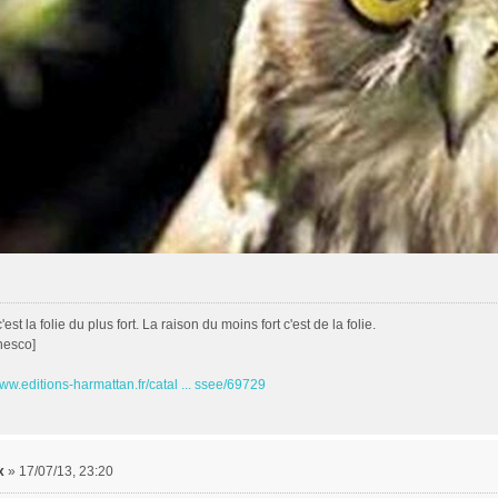
est la folie du plus fort. La raison du moins fort c'est de la folie.
nesco]
www.editions-harmattan.fr/catal ... ssee/69729
x
»
17/07/13, 23:20