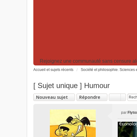
Rejoignez une communauté sans censure algor
Accueil et sujets récents
Société et philosophie. Sciences e
[ Sujet unique ] Humour
Nouveau sujet
Répondre
par
Flyto
M
e
s
s