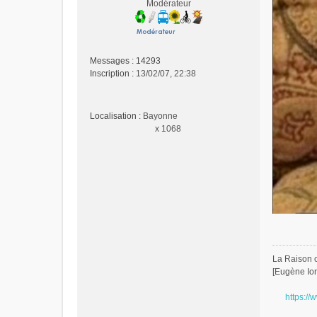
o
Modérateur
n
l
u
Messages :
14293
Inscription :
13/02/07, 22:38
Localisation :
Bayonne
x 1068
La Raison c'
[Eugène Io
https://