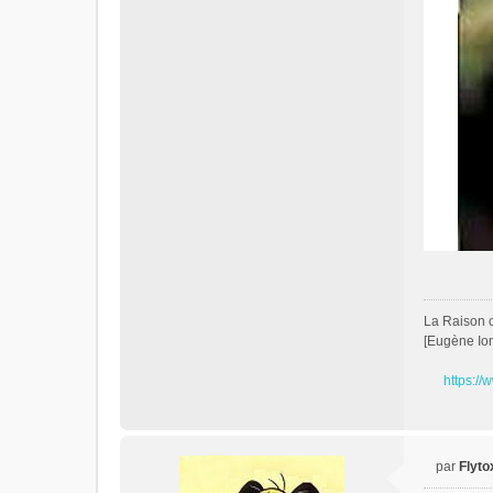
La Raison c'
[Eugène Io
https://
par
Flyto
M