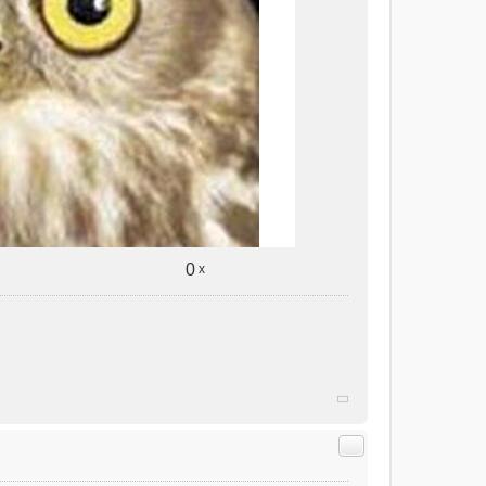
0
x
Citer