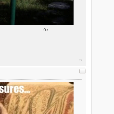
0
x
Citer