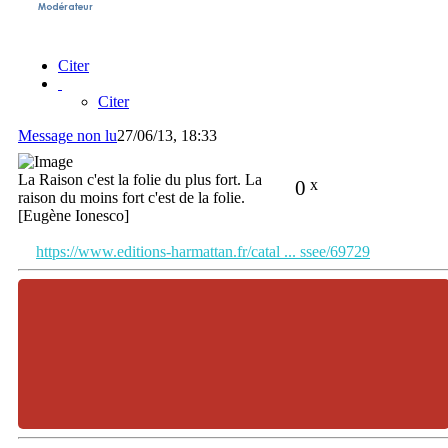
Citer
Citer
Message non lu
27/06/13, 18:33
La Raison c'est la folie du plus fort. La
0
x
raison du moins fort c'est de la folie.
[Eugène Ionesco]
https://www.editions-harmattan.fr/catal ... ssee/69729