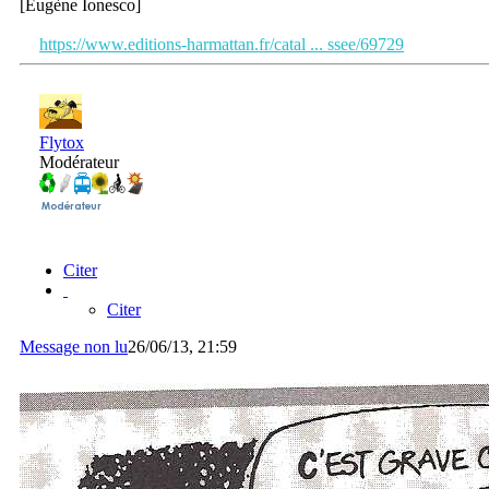
[Eugène Ionesco]
https://www.editions-harmattan.fr/catal ... ssee/69729
Flytox
Modérateur
Citer
Citer
Message non lu
26/06/13, 21:59