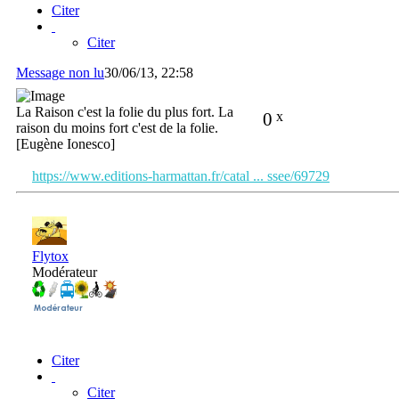
Citer
Citer
Message non lu
30/06/13, 22:58
La Raison c'est la folie du plus fort. La
0
x
raison du moins fort c'est de la folie.
[Eugène Ionesco]
https://www.editions-harmattan.fr/catal ... ssee/69729
Flytox
Modérateur
Citer
Citer