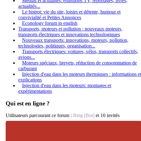
Medias et actualités: émissions TV, reportages, livres,
actualités...
Le bistrot: vie du site, loisirs et détente, humour et
convivialité et Petites Annonces
Econology forum in english
Transports, moteurs et pollution : nouveaux moteurs,
transports électriques et innovations technologiques
Nouveaux transports: innovations, moteurs, pollution,
technologies, politiques, organisation...
Transports électriques: voitures, vélos, transports collectifs,
avions...
Moteurs spéciaux, brevets, réduction de consommation de
carburant
Injection d'eau dans les moteurs thermiques : informations e
explications
Injection d'eau dans les moteurs: montages et
expérimentations
Qui est en ligne ?
Utilisateurs parcourant ce forum :
Bing [Bot]
et 10 invités