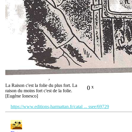
La Raison c'est la folie du plus fort. La
0
x
raison du moins fort c'est de la folie.
[Eugène Ionesco]
https://www.editions-harmattan.fr/catal ... ssee/69729