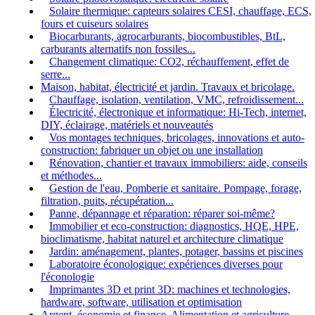
Solaire thermique: capteurs solaires CESI, chauffage, ECS,
fours et cuiseurs solaires
Biocarburants, agrocarburants, biocombustibles, BtL,
carburants alternatifs non fossiles...
Changement climatique: CO2, réchauffement, effet de
serre...
Maison, habitat, électricité et jardin. Travaux et bricolage.
Chauffage, isolation, ventilation, VMC, refroidissement...
Électricité, électronique et informatique: Hi-Tech, internet,
DIY, éclairage, matériels et nouveautés
Vos montages techniques, bricolages, innovations et auto-
construction: fabriquer un objet ou une installation
Rénovation, chantier et travaux immobiliers: aide, conseils
et méthodes...
Gestion de l'eau, Pomberie et sanitaire. Pompage, forage,
filtration, puits, récupération...
Panne, dépannage et réparation: réparer soi-même?
Immobilier et eco-construction: diagnostics, HQE, HPE,
bioclimatisme, habitat naturel et architecture climatique
Jardin: aménagement, plantes, potager, bassins et piscines
Laboratoire éconologique: expériences diverses pour
l'éconologie
Imprimantes 3D et print 3D: machines et technologies,
hardware, software, utilisation et optimisation
Argent, économie et finance. Alimentation et agriculture.