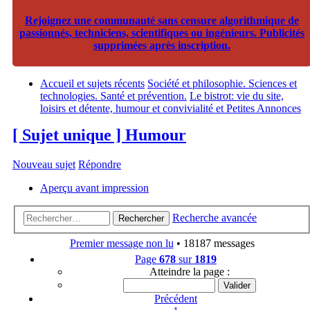
Rejoignez une communauté sans censure algorithmique de
passionnés, techniciens, scientifiques ou ingénieurs. Publicités
supprimées après inscription.
Accueil et sujets récents
Société et philosophie. Sciences et
technologies. Santé et prévention.
Le bistrot: vie du site,
loisirs et détente, humour et convivialité et Petites Annonces
[ Sujet unique ] Humour
Nouveau sujet
Répondre
Aperçu avant impression
Recherche avancée
Rechercher
Premier message non lu
• 18187 messages
Page
678
sur
1819
Atteindre la page :
Précédent