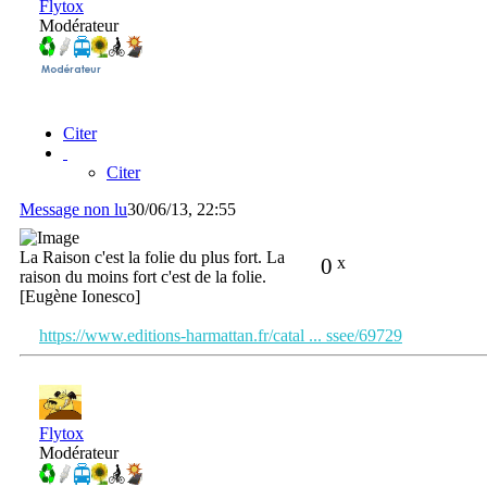
Flytox
Modérateur
Citer
Citer
Message non lu
30/06/13, 22:55
La Raison c'est la folie du plus fort. La
0
x
raison du moins fort c'est de la folie.
[Eugène Ionesco]
https://www.editions-harmattan.fr/catal ... ssee/69729
Flytox
Modérateur