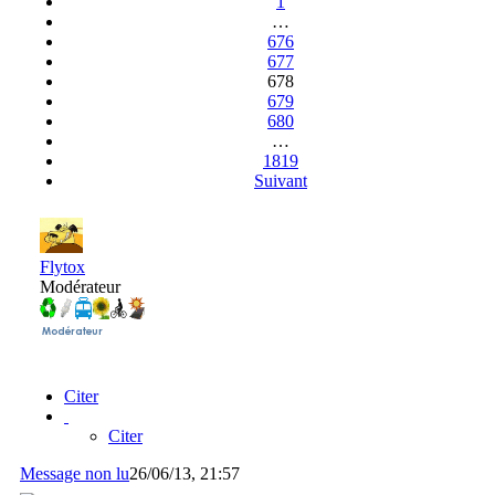
1
…
676
677
678
679
680
…
1819
Suivant
Flytox
Modérateur
Citer
Citer
Message non lu
26/06/13, 21:57