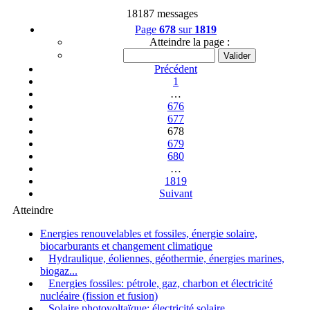
18187 messages
Page
678
sur
1819
Atteindre la page :
Précédent
1
…
676
677
678
679
680
…
1819
Suivant
Atteindre
Energies renouvelables et fossiles, énergie solaire,
biocarburants et changement climatique
Hydraulique, éoliennes, géothermie, énergies marines,
biogaz...
Energies fossiles: pétrole, gaz, charbon et électricité
nucléaire (fission et fusion)
Solaire photovoltaïque: électricité solaire