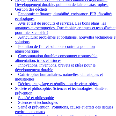
Développement durable, pollution de l'air et catastrophes.
Gestion des déchets.
Economie et finance, durabilité, croissance, PIB, fiscalités
écologiques
Avis et test de produits et services. Les bons plans, les
arnaques et escroqueries. Que choisir, critiques et tests d'achat
pour mieux choisir !
Agriculture: problèmes et pollutions, nouvelles techniques e
solutions
Pollution de l'air et solutions contre la pollution
atmosphérique
Consommation durable: consommer responsable,
alimentation, trucs et astuces
Innovations, inventions, brevets et idées pour le
développement durable
Catastrophes humanitaires, naturelles, climatiques et
industrielles
Déchets, recyclage et réutilisation de vieux objets
Société et philosophie. Sciences et technologies. Santé et
prévention.
Société et philosophie
Sciences et technologies
Santé et prévention. Pollutions, causes et effets des risques
environnementaux