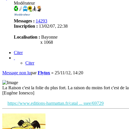
Modérateur
Messages :
14293
Inscription :
13/02/07, 22:38
Localisation :
Bayonne
x 1068
Citer
Citer
Message non lu
par
Flytox
»
25/11/12, 14:20
La Raison c'est la folie du plus fort. La raison du moins fort c'est de la 
[Eugène Ionesco]
https://www.editions-harmattan.fr/catal ... ssee/69729