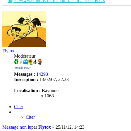
https://www.editions-harmattan.fr/catal ... ssee/69729
Flytox
Modérateur
Messages :
14293
Inscription :
13/02/07, 22:38
Localisation :
Bayonne
x 1068
Citer
Citer
Message non lu
par
Flytox
»
25/11/12, 14:23