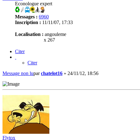
Econologue expert
Messages :
6960
Inscription :
11/11/07, 17:33
Localisation :
angouleme
x 267
Citer
Citer
Message non lu
par
chatelot16
»
24/11/12, 18:56
Flytox