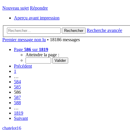
Nouveau sujet
Répondre
Aperçu avant impression
Recherche avancée
Rechercher
Premier message non lu
• 18186 messages
Page
586
sur
1819
Atteindre la page :
Précédent
1
…
584
585
586
587
588
…
1819
Suivant
chatelot16