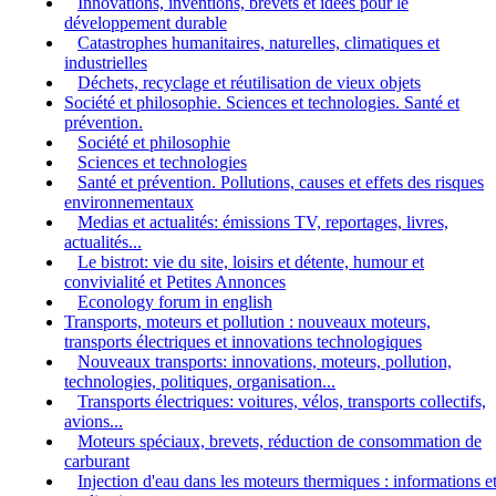
Innovations, inventions, brevets et idées pour le
développement durable
Catastrophes humanitaires, naturelles, climatiques et
industrielles
Déchets, recyclage et réutilisation de vieux objets
Société et philosophie. Sciences et technologies. Santé et
prévention.
Société et philosophie
Sciences et technologies
Santé et prévention. Pollutions, causes et effets des risques
environnementaux
Medias et actualités: émissions TV, reportages, livres,
actualités...
Le bistrot: vie du site, loisirs et détente, humour et
convivialité et Petites Annonces
Econology forum in english
Transports, moteurs et pollution : nouveaux moteurs,
transports électriques et innovations technologiques
Nouveaux transports: innovations, moteurs, pollution,
technologies, politiques, organisation...
Transports électriques: voitures, vélos, transports collectifs,
avions...
Moteurs spéciaux, brevets, réduction de consommation de
carburant
Injection d'eau dans les moteurs thermiques : informations e