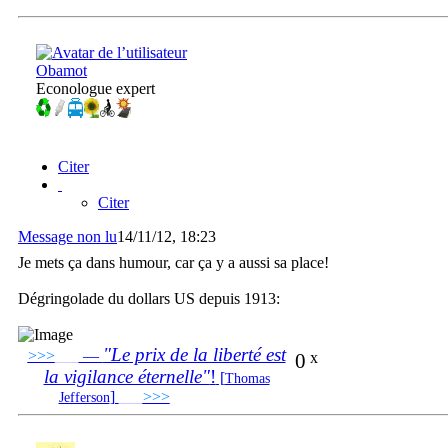
Obamot
Econologue expert
Citer
Citer
Message non lu
14/11/12, 18:23
Je mets ça dans humour, car ça y a aussi sa place!
Dégringolade du dollars US depuis 1913:
"Le prix de la liberté est
>>>
___
—
0
x
la vigilance éternelle"
!
[
Thomas
]
___
>>>
______________________________
Jefferson