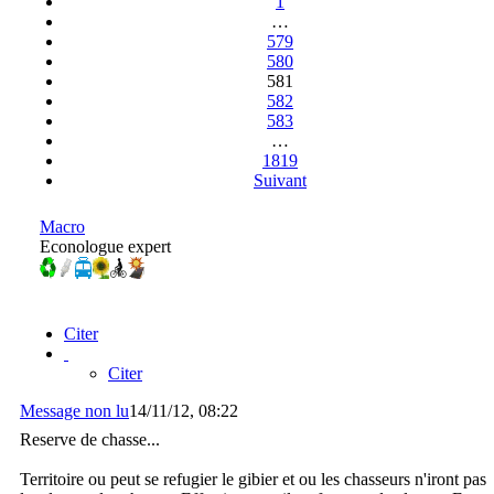
1
…
579
580
581
582
583
…
1819
Suivant
Macro
Econologue expert
Citer
Citer
Message non lu
14/11/12, 08:22
Reserve de chasse...
Territoire ou peut se refugier le gibier et ou les chasseurs n'iront pas