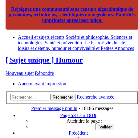
Rejoignez une communauté sans censure algorithmique de
passionnés, techniciens, scientifiques ou ingénieurs. Publicités
supprimées après inscription.
Accueil et sujets récents
Société et philosophie. Sciences et
technologies. Santé et prévention.
Le bistrot: vie du site,
loisirs et détente, humour et convivialité et Petites Annonces
[ Sujet unique ] Humour
Nouveau sujet
Répondre
Aperçu avant impression
Recherche avancée
Rechercher
Premier message non lu
• 18186 messages
Page
581
sur
1819
Atteindre la page :
Précédent