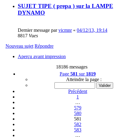
SUJET TIPE ( prepa ) sur la LAMPE
DYNAMO
Dernier message par
vicmnr
«
04/12/13, 19:14
8817
Vues
Nouveau sujet
Répondre
Aperçu avant impression
18186 messages
Page
581
sur
1819
Atteindre la page :
Précédent
1
…
579
580
581
582
583
…