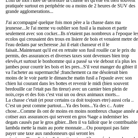
Loin de moi l'idée de defendre la chasse tel qu'elle est bien souvent
pratiquée surtout en periphérie ou a moins de 2 heures de SUV des
grande agglomerations...
J'ai accompagné quelque fois mon père a la chasse dans ma
jeunesse...Je l'ai meme vu oublier son fusil a la maison et partir
seulement avec son cocker...Ils n'etaient pas nombreux a l'epoque le
ecolos qui creusaient des trous en lisiere de bois et venaient metre de
l'eau dedans par secheresse ,lui il etait chasseur et il le
faisait..Maintenant qu'il est en retraite son fusil rouille car le prix du
permis, des assurances et diverses taxes sont devenues bien trop
elevés,et surtout le bonhomme qui a passé sa vie debout n'a plus les
jambes pour courrir les bois et les pres...S'il veut manger du gibier il
va l'acheter au supermarché ;franchement ca me désolerait bien
moins de le voir partir le dimanche matin fusil a l'epaule avec son
chien lui courant dans les bottes et revenir le midi (bien souvent
bredouille car l'etait pas fin tireur) avec un carnier bien plein de
noix,ceps et des fois c'est vrai un ou deux animaux morts...
La chasse c'etait (et pour certains ca doit toujours etre) aussi cela ..
C'est un peut comme partout....Ya des bons...Ya des c.. Autre
chose...Comme ils ont de moins en moins nombreux chaque année 
cotiser aux assurances qui servent en gros %age a indemiser les
degats causés par le gros gibier...Ben il va falloir que le contribuable
lambda mette la main au porte monnaie....Ou pourquoi pas faire
payer une taxe aux randonneurs qui seront les