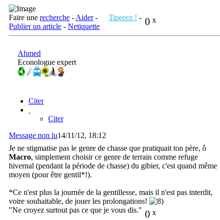
Faire une
recherche
-
Aider
-
Tipeeez !
-
0
x
Publier un article
-
Netiquette
Ahmed
Econologue expert
Citer
Citer
Message non lu
14/11/12, 18:12
Je ne stigmatise pas le genre de chasse que pratiquait ton père, ô
Macro
, simplement choisir ce genre de terrain comme refuge
hivernal (pendant la période de chasse) du gibier, c'est quand même
moyen (pour être gentil*!).
*Ce n'est plus la journée de la gentillesse, mais il n'est pas interdit,
voire souhaitable, de jouer les prolongations!
"Ne croyez surtout pas ce que je vous dis."
0
x