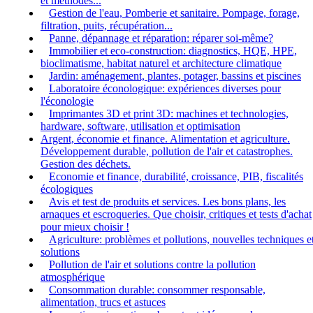
et méthodes...
Gestion de l'eau, Pomberie et sanitaire. Pompage, forage,
filtration, puits, récupération...
Panne, dépannage et réparation: réparer soi-même?
Immobilier et eco-construction: diagnostics, HQE, HPE,
bioclimatisme, habitat naturel et architecture climatique
Jardin: aménagement, plantes, potager, bassins et piscines
Laboratoire éconologique: expériences diverses pour
l'éconologie
Imprimantes 3D et print 3D: machines et technologies,
hardware, software, utilisation et optimisation
Argent, économie et finance. Alimentation et agriculture.
Développement durable, pollution de l'air et catastrophes.
Gestion des déchets.
Economie et finance, durabilité, croissance, PIB, fiscalités
écologiques
Avis et test de produits et services. Les bons plans, les
arnaques et escroqueries. Que choisir, critiques et tests d'achat
pour mieux choisir !
Agriculture: problèmes et pollutions, nouvelles techniques e
solutions
Pollution de l'air et solutions contre la pollution
atmosphérique
Consommation durable: consommer responsable,
alimentation, trucs et astuces