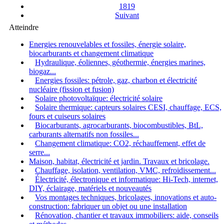
1819
Suivant
Atteindre
Energies renouvelables et fossiles, énergie solaire,
biocarburants et changement climatique
Hydraulique, éoliennes, géothermie, énergies marines,
biogaz...
Energies fossiles: pétrole, gaz, charbon et électricité
nucléaire (fission et fusion)
Solaire photovoltaïque: électricité solaire
Solaire thermique: capteurs solaires CESI, chauffage, ECS,
fours et cuiseurs solaires
Biocarburants, agrocarburants, biocombustibles, BtL,
carburants alternatifs non fossiles...
Changement climatique: CO2, réchauffement, effet de
serre...
Maison, habitat, électricité et jardin. Travaux et bricolage.
Chauffage, isolation, ventilation, VMC, refroidissement...
Électricité, électronique et informatique: Hi-Tech, internet,
DIY, éclairage, matériels et nouveautés
Vos montages techniques, bricolages, innovations et auto-
construction: fabriquer un objet ou une installation
Rénovation, chantier et travaux immobiliers: aide, conseils