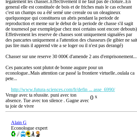
legalement les chasser..Effectivement il ne faut pas de cloture..En
general elle est constituée de bois et de friches mais le cas echeant
c'est un champs ou a été semé une cereale ou un oleagineux
quelquonque qui constituera un abris pendant la periode de
reproduction et meme sur le debut de la periode de chasse s'il sagit
de tournesol par exemple(par chez moi certains sont encore debouts)
Effetivement les reserve de chasses sont uniquement signalées par
des pancartes uniquement a l'attention des chasseurs (le gibier ne sai
pas lire mais il apprend vite a se loger ou il n'est pas derangé)
Chasser sur une reserve 30 000€ d'amende 2 ans d'emprisonement...
Ces pancartes sont plutot de bonne augure pour un
econologue..Mais attention car passé la frontiere virtuelle..oulala ca
pete...
http://www.futura-sciences.com/fr/defin ... asse_6990/
Venge avec ta réussite. puni avec ton
0
x
absence. Tue avec ton silence . Gagne avec
ta joie de vivre
Alain G
Econologue expert