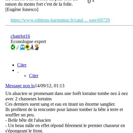
0
x
raison du moins fort c'est de la folie.
[Eugène Ionesco]
https://www.editions-harmattan.fr/catal ... ssee/69729
chatelot16
Econologue expert
Citer
Citer
Message non lu
14/09/12, 01:13
Un alsacien se promenant dans une forêt lorraine tombe nez à nez
avec 2 chasseurs lorrains
Ces derniers suent sang et eau en tirant un énorme sanglier.
Ils profitent de la rencontre pour laisser tomber la bête à terre et
souffler un peu.
- Belle bête dit l'alsacien
- Un beau mâle en effet répond fièrement le premier chasseur en
s'épongeant le front.