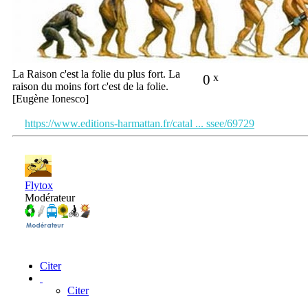
La Raison c'est la folie du plus fort. La
0
x
raison du moins fort c'est de la folie.
[Eugène Ionesco]
https://www.editions-harmattan.fr/catal ... ssee/69729
Flytox
Modérateur
Citer
Citer