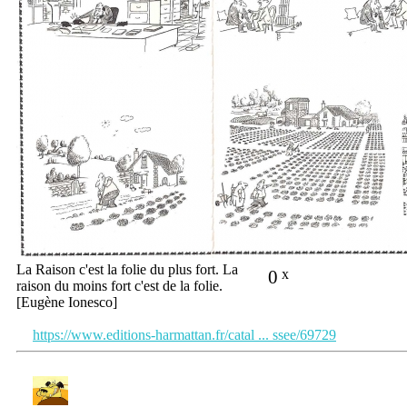
La Raison c'est la folie du plus fort. La
0
x
raison du moins fort c'est de la folie.
[Eugène Ionesco]
https://www.editions-harmattan.fr/catal ... ssee/69729