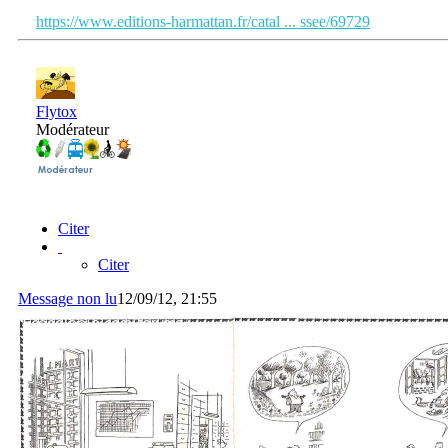
https://www.editions-harmattan.fr/catal ... ssee/69729
Flytox
Modérateur
Citer
Citer
Message non lu
12/09/12, 21:55