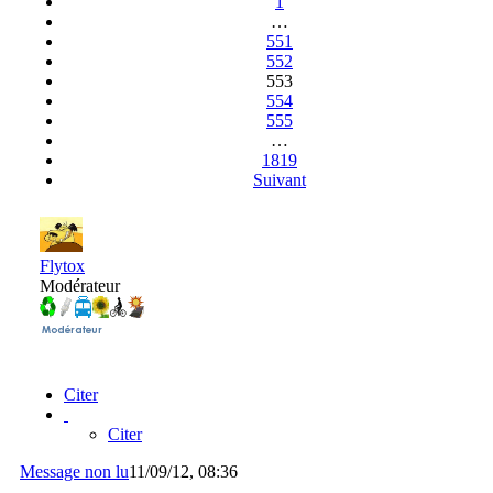
1
…
551
552
553
554
555
…
1819
Suivant
Flytox
Modérateur
Citer
Citer
Message non lu
11/09/12, 08:36