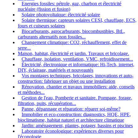
Energies fossiles: pétrole, gaz, charbon et électricité
nucléaire (fission et fusion)
Solaire photovoltaïque: électricité solaire
Solaire thermique: capteurs solaires CESI, chauffage, ECS,
fours et cuiseurs solaires
Biocarburants, agrocarburants, biocombustibles, BtL,
carburants alternatifs non fossiles...
Changement climatique: CO2, réchauffement, effet de
serre...
Maison, habitat, électricité et jardin. Travaux et bricolage.
Chauffage, isolation, ventilation, VMC, refroidissement...
Électricité, électronique et informatique: Hi-Tech, internet,
DIY, éclairage, matériels et nouveautés
Vos montages techniques, bricolages, innovations et auto-
construction: fabriquer un objet ou une installation
Rénovation, chantier et travaux immobiliers: aide, conseils
et méthodes...
Gestion de l'eau, Pomberie et sanitaire. Pompage, forage,
filtration, puits, récupération...
Panne, dépannage et réparation: réparer soi-même?
Immobilier et eco-construction: diagnostics, HQE, HPE,
bioclimatisme, habitat naturel et architecture climatique
Jardin: aménagement, plantes, potager, bassins et piscines
Laboratoire éconologique: expériences diverses pour
l'éconologie