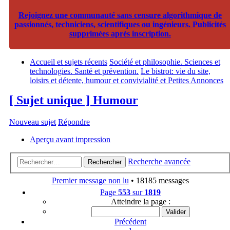
Rejoignez une communauté sans censure algorithmique de
passionnés, techniciens, scientifiques ou ingénieurs. Publicités
supprimées après inscription.
Accueil et sujets récents
Société et philosophie. Sciences et
technologies. Santé et prévention.
Le bistrot: vie du site,
loisirs et détente, humour et convivialité et Petites Annonces
[ Sujet unique ] Humour
Nouveau sujet
Répondre
Aperçu avant impression
Recherche avancée
Rechercher
Premier message non lu
• 18185 messages
Page
553
sur
1819
Atteindre la page :
Précédent