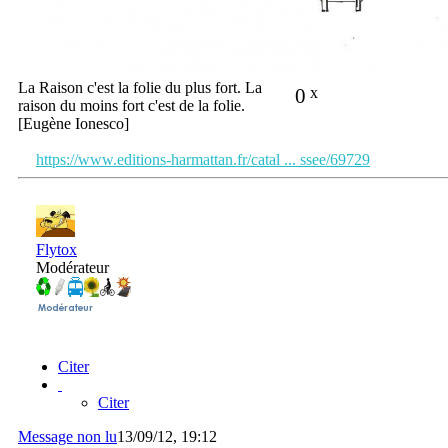
La Raison c'est la folie du plus fort. La
0
x
raison du moins fort c'est de la folie.
[Eugène Ionesco]
https://www.editions-harmattan.fr/catal ... ssee/69729
Flytox
Modérateur
Citer
Citer
Message non lu
13/09/12, 19:12