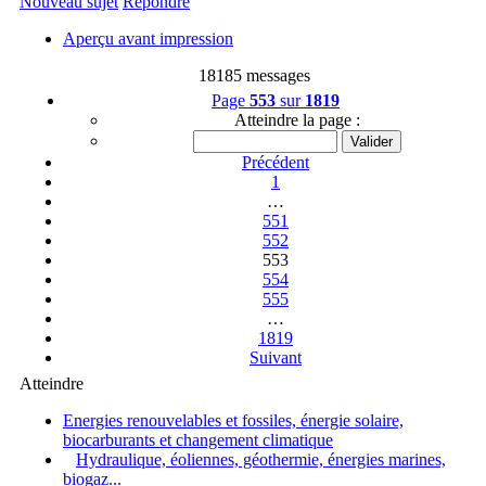
Nouveau sujet
Répondre
Aperçu avant impression
18185 messages
Page
553
sur
1819
Atteindre la page :
Précédent
1
…
551
552
553
554
555
…
1819
Suivant
Atteindre
Energies renouvelables et fossiles, énergie solaire,
biocarburants et changement climatique
Hydraulique, éoliennes, géothermie, énergies marines,
biogaz...