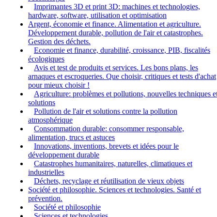
Imprimantes 3D et print 3D: machines et technologies,
hardware, software, utilisation et optimisation
Argent, économie et finance. Alimentation et agriculture.
Développement durable, pollution de l'air et catastrophes.
Gestion des déchets.
Economie et finance, durabilité, croissance, PIB, fiscalités
écologiques
Avis et test de produits et services. Les bons plans, les
arnaques et escroqueries. Que choisir, critiques et tests d'achat
pour mieux choisir !
Agriculture: problèmes et pollutions, nouvelles techniques e
solutions
Pollution de l'air et solutions contre la pollution
atmosphérique
Consommation durable: consommer responsable,
alimentation, trucs et astuces
Innovations, inventions, brevets et idées pour le
développement durable
Catastrophes humanitaires, naturelles, climatiques et
industrielles
Déchets, recyclage et réutilisation de vieux objets
Société et philosophie. Sciences et technologies. Santé et
prévention.
Société et philosophie
Sciences et technologies