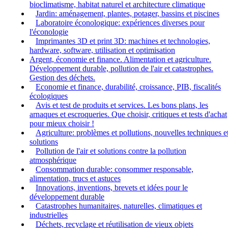
bioclimatisme, habitat naturel et architecture climatique
Jardin: aménagement, plantes, potager, bassins et piscines
Laboratoire éconologique: expériences diverses pour
l'éconologie
Imprimantes 3D et print 3D: machines et technologies,
hardware, software, utilisation et optimisation
Argent, économie et finance. Alimentation et agriculture.
Développement durable, pollution de l'air et catastrophes.
Gestion des déchets.
Economie et finance, durabilité, croissance, PIB, fiscalités
écologiques
Avis et test de produits et services. Les bons plans, les
arnaques et escroqueries. Que choisir, critiques et tests d'achat
pour mieux choisir !
Agriculture: problèmes et pollutions, nouvelles techniques e
solutions
Pollution de l'air et solutions contre la pollution
atmosphérique
Consommation durable: consommer responsable,
alimentation, trucs et astuces
Innovations, inventions, brevets et idées pour le
développement durable
Catastrophes humanitaires, naturelles, climatiques et
industrielles
Déchets, recyclage et réutilisation de vieux objets