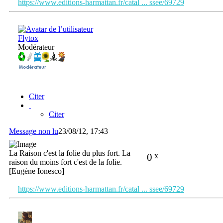
https://www.editions-harmattan.fr/catal ... ssee/69729
Flytox
Modérateur
Citer
Citer
Message non lu
23/08/12, 17:43
La Raison c'est la folie du plus fort. La
0
x
raison du moins fort c'est de la folie.
[Eugène Ionesco]
https://www.editions-harmattan.fr/catal ... ssee/69729