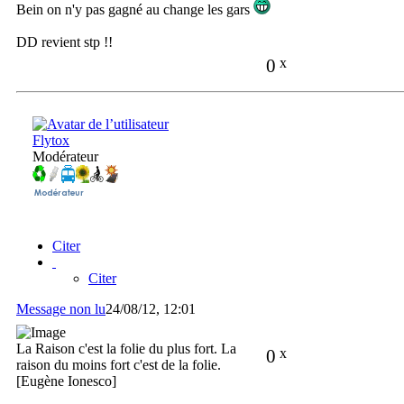
Bein on n'y pas gagné au change les gars
DD revient stp !!
0
x
Flytox
Modérateur
Citer
Citer
Message non lu
24/08/12, 12:01
La Raison c'est la folie du plus fort. La
0
x
raison du moins fort c'est de la folie.
[Eugène Ionesco]