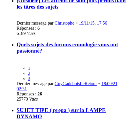
[Obsolète] Les accents ne sont plus permis dans
les titres des sujets
Dernier message par
Christophe
«
19/11/15, 17:56
Réponses :
6
6189
Vues
Quels sujets des forums econologie vous ont
passionné?
1
2
3
Dernier message par
GuyGadeboisLeRetour
«
18/09/21,
02:31
Réponses :
26
25770
Vues
SUJET TIPE ( prepa ) sur la LAMPE
DYNAMO