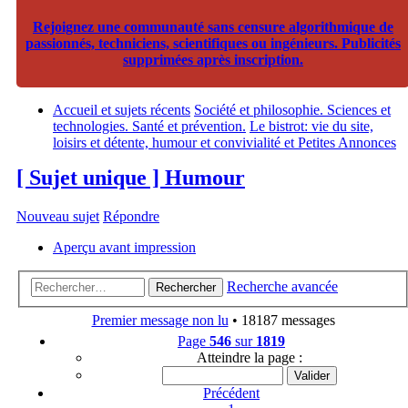
Rejoignez une communauté sans censure algorithmique de
passionnés, techniciens, scientifiques ou ingénieurs. Publicités
supprimées après inscription.
Accueil et sujets récents
Société et philosophie. Sciences et
technologies. Santé et prévention.
Le bistrot: vie du site,
loisirs et détente, humour et convivialité et Petites Annonces
[ Sujet unique ] Humour
Nouveau sujet
Répondre
Aperçu avant impression
Recherche avancée
Rechercher
Premier message non lu
• 18187 messages
Page
546
sur
1819
Atteindre la page :
Précédent