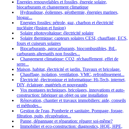
Energies renouvelables et fossiles, énergie solaire,
biocarburants et changement climatique
Hydraulique, éoliennes, géothermie, énergies marines,
biogaz...
Energies fossiles: pétrole, gaz, charbon et électricité
nucléaire (fission et fusion)
Solaire photovoltaïque: électricité solaire
Solaire thermique: capteurs solaires CESI, chauffage, ECS,
fours et cuiseurs solaires
Biocarburants, agrocarburants, biocombustibles, BtL,
carburants alternatifs non fossiles...
Changement climatique: CO2, réchauffement, effet de
serre...
Maison, habitat, électricité et jardin. Travaux et bricolage.
Chauffage, isolation, ventilation, VMC, refroidissement...
Électricité, électronique et informatique: Hi-Tech, internet,
DIY, éclairage, matériels et nouveautés
Vos montages techniques, bricolages, innovations et auto-
construction: fabriquer un objet ou une installation
Rénovation, chantier et travaux immobiliers: aide, conseils
et méthodes...
Gestion de l'eau, Pomberie et sanitaire. Pompage, forage,
filtration, puits, récupération...
Panne, dépannage et réparation: réparer soi-même?
Immobilier et eco-construction: diagnostics, HQE, HPE,