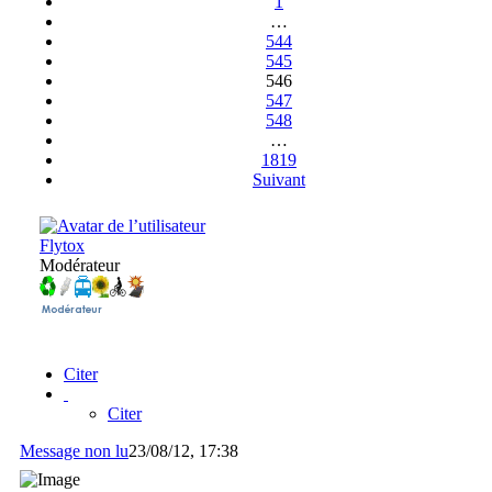
1
…
544
545
546
547
548
…
1819
Suivant
Flytox
Modérateur
Citer
Citer
Message non lu
23/08/12, 17:38