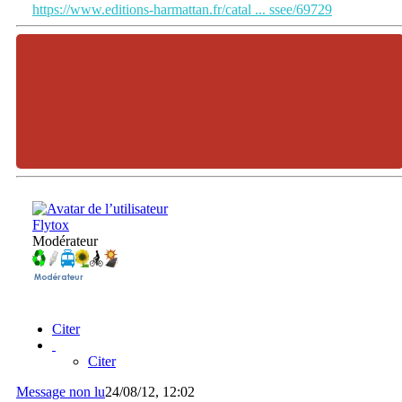
https://www.editions-harmattan.fr/catal ... ssee/69729
Flytox
Modérateur
Citer
Citer
Message non lu
24/08/12, 12:02