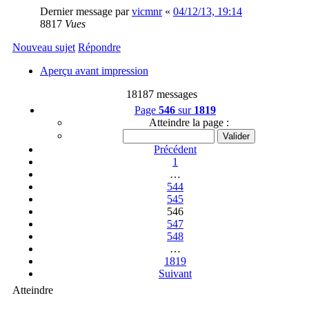
Dernier message par
vicmnr
«
04/12/13, 19:14
8817
Vues
Nouveau sujet
Répondre
Aperçu avant impression
18187 messages
Page
546
sur
1819
Atteindre la page :
Précédent
1
…
544
545
546
547
548
…
1819
Suivant
Atteindre