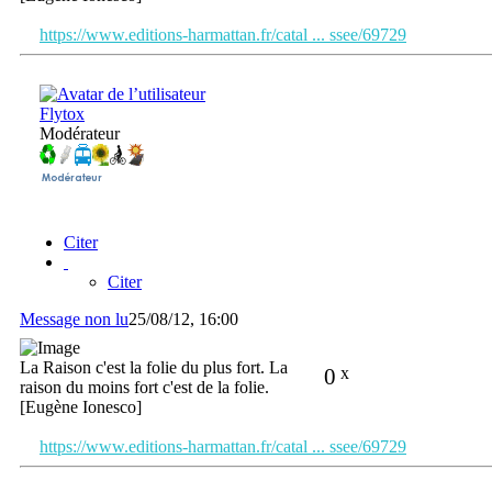
https://www.editions-harmattan.fr/catal ... ssee/69729
Flytox
Modérateur
Citer
Citer
Message non lu
25/08/12, 16:00
La Raison c'est la folie du plus fort. La
0
x
raison du moins fort c'est de la folie.
[Eugène Ionesco]
https://www.editions-harmattan.fr/catal ... ssee/69729