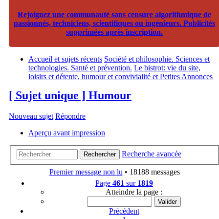
Rejoignez une communauté sans censure algorithmique de
passionnés, techniciens, scientifiques ou ingénieurs. Publicités
supprimées après inscription.
Accueil et sujets récents
Société et philosophie. Sciences et
technologies. Santé et prévention.
Le bistrot: vie du site,
loisirs et détente, humour et convivialité et Petites Annonces
[ Sujet unique ] Humour
Nouveau sujet
Répondre
Aperçu avant impression
Recherche avancée
Rechercher
Premier message non lu
• 18188 messages
Page
461
sur
1819
Atteindre la page :
Précédent