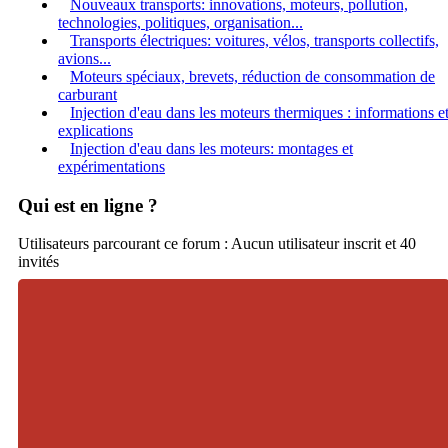
Nouveaux transports: innovations, moteurs, pollution,
technologies, politiques, organisation...
Transports électriques: voitures, vélos, transports collectifs,
avions...
Moteurs spéciaux, brevets, réduction de consommation de
carburant
Injection d'eau dans les moteurs thermiques : informations e
explications
Injection d'eau dans les moteurs: montages et
expérimentations
Qui est en ligne ?
Utilisateurs parcourant ce forum : Aucun utilisateur inscrit et 40
invités