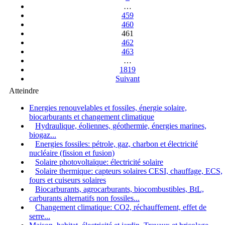
…
459
460
461
462
463
…
1819
Suivant
Atteindre
Energies renouvelables et fossiles, énergie solaire,
biocarburants et changement climatique
Hydraulique, éoliennes, géothermie, énergies marines,
biogaz...
Energies fossiles: pétrole, gaz, charbon et électricité
nucléaire (fission et fusion)
Solaire photovoltaïque: électricité solaire
Solaire thermique: capteurs solaires CESI, chauffage, ECS,
fours et cuiseurs solaires
Biocarburants, agrocarburants, biocombustibles, BtL,
carburants alternatifs non fossiles...
Changement climatique: CO2, réchauffement, effet de
serre...