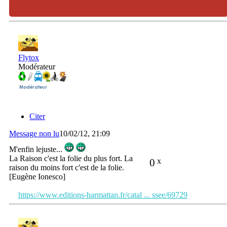
Flytox
Modérateur
Citer
Message non lu
10/02/12, 21:09
M'enfin lejuste...
La Raison c'est la folie du plus fort. La
0
x
raison du moins fort c'est de la folie.
[Eugène Ionesco]
https://www.editions-harmattan.fr/catal ... ssee/69729