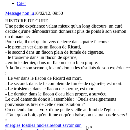
Citer
Message non lu
10/02/12, 09:50
HISTOIRE DE CURE
Une petite expérience valant mieux qu'un long discours, un curé
décide qu'une démonstration donnerait plus de poids à son sermon
du dimanche.
Pour cela, il met quatre vers de terre dans quatre flacons :
- le premier ver dans un flacon de Ricard,
- le second dans un flacon plein de fumée de cigarette,
- le troisième dans un flacon de sperme,
- enfin le dernier, dans un flacon d'eau bien propre.
À la fin de son sermon, le curé donna les résultats de son expérience
:
- Le ver dans le flacon de Ricard est mort.
- Le second, dans le flacon plein de fumée de cigarette, est mort.
- Le troisième, dans le flacon de sperme, est mort.
- Le dernier, dans le flacon d'eau bien propre, a survécu.
Le curé demande donc à l'assemblée : "Quels enseignements
pouvonsnous tirer de cette démonstration ?"
On entend alors la voix d'une petite vieille au fond de l'église :
«Tant qu'on boit, qu'on fume et qu'on baise, on n'aura pas de vers !
»
energies-fossiles-nucleaire/tout-savoir-sur-
0
x