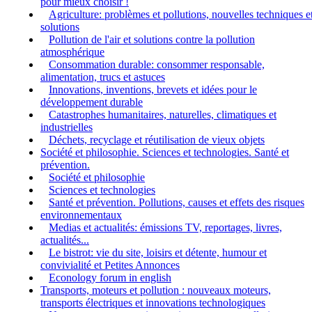
pour mieux choisir !
Agriculture: problèmes et pollutions, nouvelles techniques e
solutions
Pollution de l'air et solutions contre la pollution
atmosphérique
Consommation durable: consommer responsable,
alimentation, trucs et astuces
Innovations, inventions, brevets et idées pour le
développement durable
Catastrophes humanitaires, naturelles, climatiques et
industrielles
Déchets, recyclage et réutilisation de vieux objets
Société et philosophie. Sciences et technologies. Santé et
prévention.
Société et philosophie
Sciences et technologies
Santé et prévention. Pollutions, causes et effets des risques
environnementaux
Medias et actualités: émissions TV, reportages, livres,
actualités...
Le bistrot: vie du site, loisirs et détente, humour et
convivialité et Petites Annonces
Econology forum in english
Transports, moteurs et pollution : nouveaux moteurs,
transports électriques et innovations technologiques