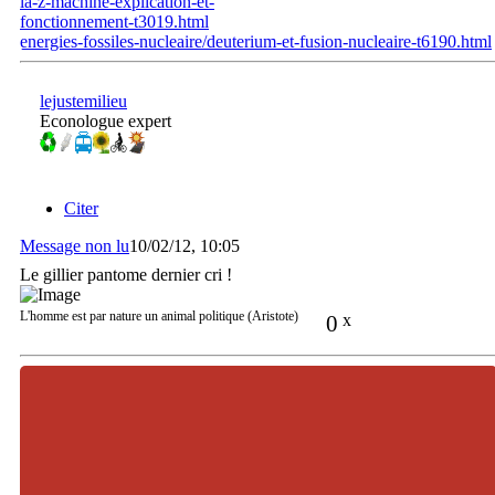
la-z-machine-explication-et-
fonctionnement-t3019.html
energies-fossiles-nucleaire/deuterium-et-fusion-nucleaire-t6190.html
lejustemilieu
Econologue expert
Citer
Message non lu
10/02/12, 10:05
Le gillier pantome dernier cri !
L'homme est par nature un animal politique (Aristote)
0
x