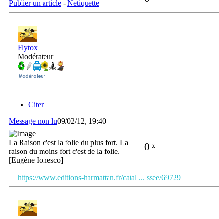
Publier un article
-
Netiquette
Flytox
Modérateur
Citer
Message non lu
09/02/12, 19:40
La Raison c'est la folie du plus fort. La
0
x
raison du moins fort c'est de la folie.
[Eugène Ionesco]
https://www.editions-harmattan.fr/catal ... ssee/69729