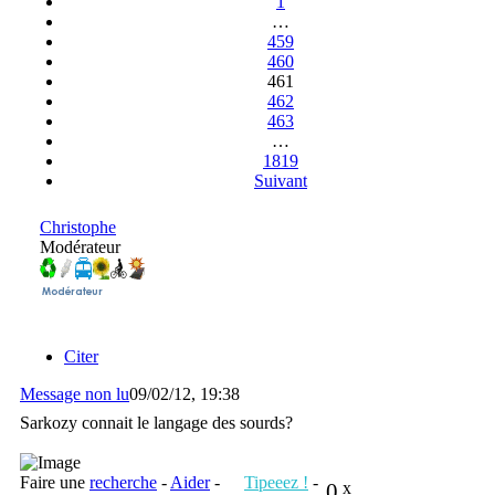
1
…
459
460
461
462
463
…
1819
Suivant
Christophe
Modérateur
Citer
Message non lu
09/02/12, 19:38
Sarkozy connait le langage des sourds?
Faire une
recherche
-
Aider
-
Tipeeez !
-
0
x