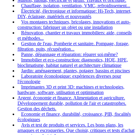
Maison, habitat, électricité et jardin. Travaux et bricolage.
Chauffage, isolation, ventilation, VMC, refroidissement...
Électricité, électronique et informatique: Hi-Tech, internet,
DIY, éclairage, matériels et nouveautés
Vos montages techniques, bricolages, innovations et auto-
construction: fabriquer un objet ou une installation
Rénovation, chantier et travaux immobiliers: aide, conseils
et méthodes...
Gestion de l'eau, Pomberie et sanitaire. Pompage, forage,
filtration, puits, récupération...
Panne, dépannage et réparation: réparer soi-même?
Immobilier et eco-construction: diagnostics, HQE, HPE,
bioclimatisme, habitat naturel et architecture climatique
Jardin: aménagement, plantes, potager, bassins et piscines
Laboratoire éconologique: expériences diverses pour
l'éconologie
Imprimantes 3D et print 3D: machines et technologies,
hardware, software, utilisation et optimisation
Argent, économie et finance. Alimentation et agriculture.
Développement durable, pollution de l'air et catastrophes.
Gestion des déchets.
Economie et finance, durabilité, croissance, PIB, fiscalités
écologiques
Avis et test de produits et services. Les bons plans, les
arnaques et escroqueries. Que choisir, critiques et tests d'achat