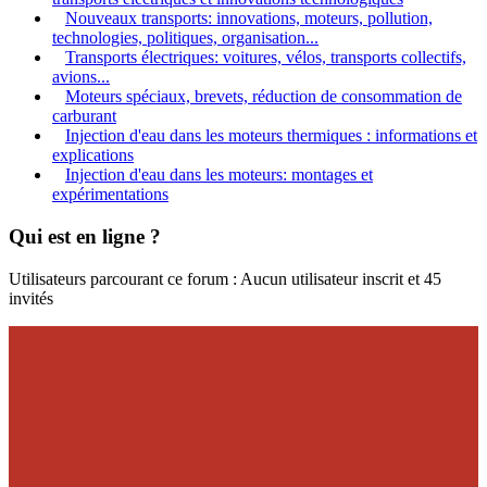
Nouveaux transports: innovations, moteurs, pollution,
technologies, politiques, organisation...
Transports électriques: voitures, vélos, transports collectifs,
avions...
Moteurs spéciaux, brevets, réduction de consommation de
carburant
Injection d'eau dans les moteurs thermiques : informations et
explications
Injection d'eau dans les moteurs: montages et
expérimentations
Qui est en ligne ?
Utilisateurs parcourant ce forum : Aucun utilisateur inscrit et 45
invités