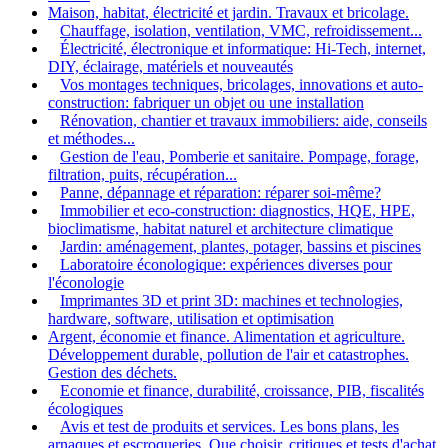
Maison, habitat, électricité et jardin. Travaux et bricolage.
Chauffage, isolation, ventilation, VMC, refroidissement...
Électricité, électronique et informatique: Hi-Tech, internet,
DIY, éclairage, matériels et nouveautés
Vos montages techniques, bricolages, innovations et auto-
construction: fabriquer un objet ou une installation
Rénovation, chantier et travaux immobiliers: aide, conseils
et méthodes...
Gestion de l'eau, Pomberie et sanitaire. Pompage, forage,
filtration, puits, récupération...
Panne, dépannage et réparation: réparer soi-même?
Immobilier et eco-construction: diagnostics, HQE, HPE,
bioclimatisme, habitat naturel et architecture climatique
Jardin: aménagement, plantes, potager, bassins et piscines
Laboratoire éconologique: expériences diverses pour
l'éconologie
Imprimantes 3D et print 3D: machines et technologies,
hardware, software, utilisation et optimisation
Argent, économie et finance. Alimentation et agriculture.
Développement durable, pollution de l'air et catastrophes.
Gestion des déchets.
Economie et finance, durabilité, croissance, PIB, fiscalités
écologiques
Avis et test de produits et services. Les bons plans, les
arnaques et escroqueries. Que choisir, critiques et tests d'achat