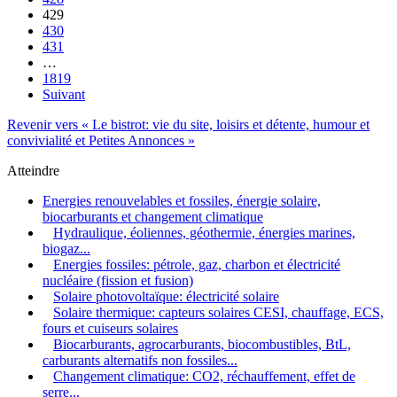
429
430
431
…
1819
Suivant
Revenir vers « Le bistrot: vie du site, loisirs et détente, humour et
convivialité et Petites Annonces »
Atteindre
Energies renouvelables et fossiles, énergie solaire,
biocarburants et changement climatique
Hydraulique, éoliennes, géothermie, énergies marines,
biogaz...
Energies fossiles: pétrole, gaz, charbon et électricité
nucléaire (fission et fusion)
Solaire photovoltaïque: électricité solaire
Solaire thermique: capteurs solaires CESI, chauffage, ECS,
fours et cuiseurs solaires
Biocarburants, agrocarburants, biocombustibles, BtL,
carburants alternatifs non fossiles...
Changement climatique: CO2, réchauffement, effet de
serre...