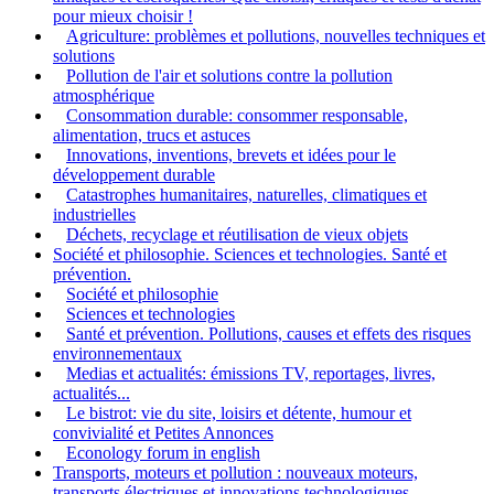
pour mieux choisir !
Agriculture: problèmes et pollutions, nouvelles techniques et
solutions
Pollution de l'air et solutions contre la pollution
atmosphérique
Consommation durable: consommer responsable,
alimentation, trucs et astuces
Innovations, inventions, brevets et idées pour le
développement durable
Catastrophes humanitaires, naturelles, climatiques et
industrielles
Déchets, recyclage et réutilisation de vieux objets
Société et philosophie. Sciences et technologies. Santé et
prévention.
Société et philosophie
Sciences et technologies
Santé et prévention. Pollutions, causes et effets des risques
environnementaux
Medias et actualités: émissions TV, reportages, livres,
actualités...
Le bistrot: vie du site, loisirs et détente, humour et
convivialité et Petites Annonces
Econology forum in english
Transports, moteurs et pollution : nouveaux moteurs,
transports électriques et innovations technologiques