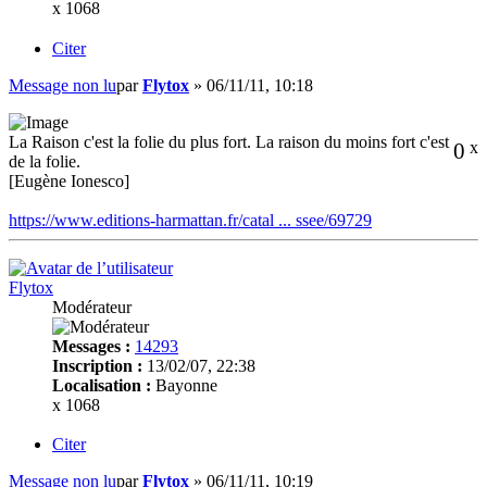
x 1068
Citer
Message non lu
par
Flytox
»
06/11/11, 10:18
La Raison c'est la folie du plus fort. La raison du moins fort c'est
0
x
de la folie.
[Eugène Ionesco]
https://www.editions-harmattan.fr/catal ... ssee/69729
Flytox
Modérateur
Messages :
14293
Inscription :
13/02/07, 22:38
Localisation :
Bayonne
x 1068
Citer
Message non lu
par
Flytox
»
06/11/11, 10:19