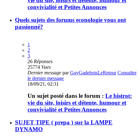
vie du site, loisirs et détente, humour et
convivialité et Petites Annonces
Quels sujets des forums econologie vous ont
passionné?
1
2
3
26
Réponses
25774
Vues
Dernier message
par
GuyGadeboisLeRetour
Consulter
le dernier message
18/09/21, 02:31
Un sujet posté dans le forum :
Le bistrot:
vie du site, loisirs et détente, humour et
convivialité et Petites Annonces
SUJET TIPE ( prepa ) sur la LAMPE
DYNAMO