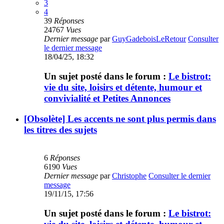
3
4
39
Réponses
24767
Vues
Dernier message
par
GuyGadeboisLeRetour
Consulter
le dernier message
18/04/25, 18:32
Un sujet posté dans le forum :
Le bistrot:
vie du site, loisirs et détente, humour et
convivialité et Petites Annonces
[Obsolète] Les accents ne sont plus permis dans
les titres des sujets
6
Réponses
6190
Vues
Dernier message
par
Christophe
Consulter le dernier
message
19/11/15, 17:56
Un sujet posté dans le forum :
Le bistrot: