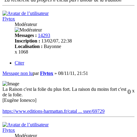
Flytox
Modérateur
Messages :
14293
Inscription :
13/02/07, 22:38
Localisation :
Bayonne
x 1068
Citer
Message non lu
par
Flytox
»
08/11/11, 21:51
La Raison c'est la folie du plus fort. La raison du moins fort c'est
0
x
de la folie.
[Eugène Ionesco]
https://www.editions-harmattan.fr/catal ... ssee/69729
Flytox
Modérateur