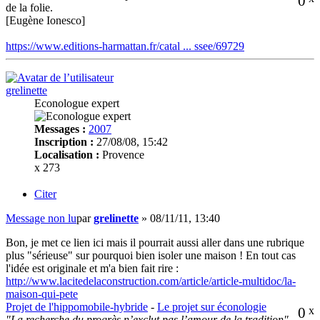
0
de la folie.
[Eugène Ionesco]
https://www.editions-harmattan.fr/catal ... ssee/69729
grelinette
Econologue expert
Messages :
2007
Inscription :
27/08/08, 15:42
Localisation :
Provence
x 273
Citer
Message non lu
par
grelinette
»
08/11/11, 13:40
Bon, je met ce lien ici mais il pourrait aussi aller dans une rubrique
plus "sérieuse" sur pourquoi bien isoler une maison ! En tout cas
l'idée est originale et m'a bien fait rire :
http://www.lacitedelaconstruction.com/article/article-multidoc/la-
maison-qui-pete
Projet de l'hippomobile-hybride
-
Le projet sur éconologie
0
x
"La recherche du progrès n’exclut pas l’amour de la tradition"