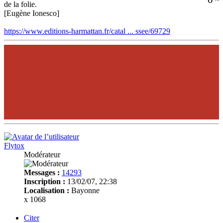
de la folie.
[Eugène Ionesco]
https://www.editions-harmattan.fr/catal ... ssee/69729
Flytox
Modérateur
Messages :
14293
Inscription :
13/02/07, 22:38
Localisation :
Bayonne
x 1068
Citer