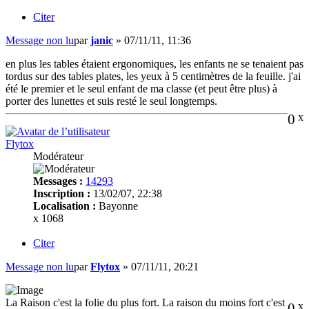
Citer
Message non lu
par
janic
»
07/11/11, 11:36
en plus les tables étaient ergonomiques, les enfants ne se tenaient pas
tordus sur des tables plates, les yeux à 5 centimètres de la feuille. j'ai
été le premier et le seul enfant de ma classe (et peut être plus) à
porter des lunettes et suis resté le seul longtemps.
0
x
Flytox
Modérateur
Messages :
14293
Inscription :
13/02/07, 22:38
Localisation :
Bayonne
x 1068
Citer
Message non lu
par
Flytox
»
07/11/11, 20:21
La Raison c'est la folie du plus fort. La raison du moins fort c'est
0
x