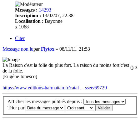
Messages :
14293
Inscription :
13/02/07, 22:38
Localisation :
Bayonne
x 1068
Citer
Message non lu
par
Flytox
»
08/11/11, 21:53
La Raison c'est la folie du plus fort. La raison du moins fort c'est
0
x
de la folie.
[Eugène Ionesco]
https://www.editions-harmattan.fr/catal ... ssee/69729
Afficher les messages publiés depuis :
Trier par