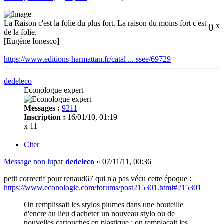
La Raison c'est la folie du plus fort. La raison du moins fort c'est
0
x
de la folie.
[Eugène Ionesco]
https://www.editions-harmattan.fr/catal ... ssee/69729
dedeleco
Econologue expert
Messages :
9211
Inscription :
16/01/10, 01:19
x 11
Citer
Message non lu
par
dedeleco
»
07/11/11, 00:36
petit correctif pour renaud67 qui n'a pas vécu cette époque :
https://www.econologie.com/forums/post215301.html#215301
On remplissait les stylos plumes dans une bouteille
d'encre au lieu d'acheter un nouveau stylo ou de
nouvelles cartouches en plastique ; on remplaçait les