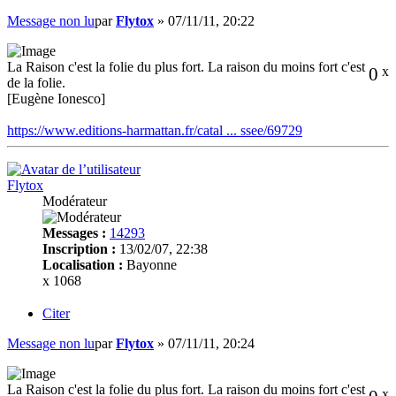
Message non lu
par
Flytox
»
07/11/11, 20:22
La Raison c'est la folie du plus fort. La raison du moins fort c'est
0
x
de la folie.
[Eugène Ionesco]
https://www.editions-harmattan.fr/catal ... ssee/69729
Flytox
Modérateur
Messages :
14293
Inscription :
13/02/07, 22:38
Localisation :
Bayonne
x 1068
Citer
Message non lu
par
Flytox
»
07/11/11, 20:24
La Raison c'est la folie du plus fort. La raison du moins fort c'est
x