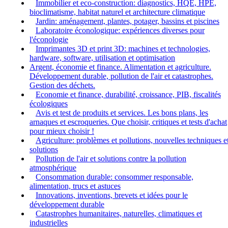
Immobilier et eco-construction: diagnostics, HQE, HPE,
bioclimatisme, habitat naturel et architecture climatique
Jardin: aménagement, plantes, potager, bassins et piscines
Laboratoire éconologique: expériences diverses pour
l'éconologie
Imprimantes 3D et print 3D: machines et technologies,
hardware, software, utilisation et optimisation
Argent, économie et finance. Alimentation et agriculture.
Développement durable, pollution de l'air et catastrophes.
Gestion des déchets.
Economie et finance, durabilité, croissance, PIB, fiscalités
écologiques
Avis et test de produits et services. Les bons plans, les
arnaques et escroqueries. Que choisir, critiques et tests d'achat
pour mieux choisir !
Agriculture: problèmes et pollutions, nouvelles techniques e
solutions
Pollution de l'air et solutions contre la pollution
atmosphérique
Consommation durable: consommer responsable,
alimentation, trucs et astuces
Innovations, inventions, brevets et idées pour le
développement durable
Catastrophes humanitaires, naturelles, climatiques et
industrielles