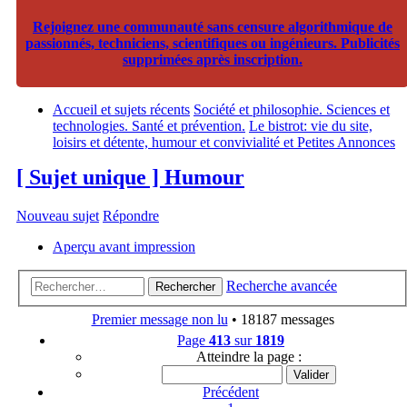
Rejoignez une communauté sans censure algorithmique de
passionnés, techniciens, scientifiques ou ingénieurs. Publicités
supprimées après inscription.
Accueil et sujets récents
Société et philosophie. Sciences et
technologies. Santé et prévention.
Le bistrot: vie du site,
loisirs et détente, humour et convivialité et Petites Annonces
[ Sujet unique ] Humour
Nouveau sujet
Répondre
Aperçu avant impression
Recherche avancée
Rechercher
Premier message non lu
• 18187 messages
Page
413
sur
1819
Atteindre la page :
Précédent