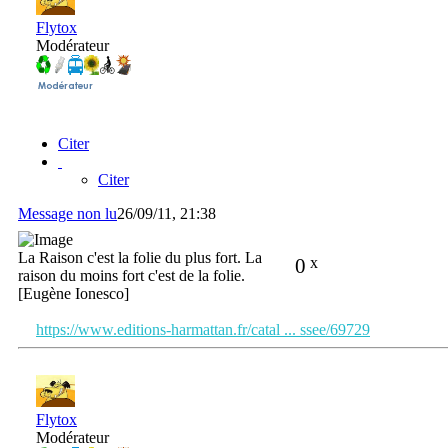
Flytox
Modérateur
Citer
Citer
Message non lu
26/09/11, 21:38
La Raison c'est la folie du plus fort. La
0
x
raison du moins fort c'est de la folie.
[Eugène Ionesco]
https://www.editions-harmattan.fr/catal ... ssee/69729
Flytox
Modérateur