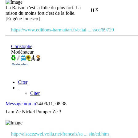
La Raison c'est la folie du plus fort. La
0
x
raison du moins fort c'est de la folie.
[Eugène Ionesco]
https://www.editions-harmattan.fr/catal ... ssee/69729
Christophe
Modérateur
Citer
Citer
Message non lu
24/09/11, 08:38
I am Ze Nickel Pumper Ze 3
http://alsacezwei.voila.net/francais/sa ... sin/cd.htm