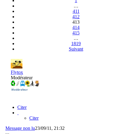
1
…
411
412
413
414
415
…
1819
Suivant
Flytox
Modérateur
Citer
Citer
Message non lu
23/09/11, 21:32