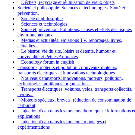
Déchets, recyclage et réutilisation de vieux objets
Société et philosophie. Sciences et technologies. Santé et
prévention.
Société et philosophie
Sciences et technologies
Santé et prévention. Pollutions, causes et effets des risques
environnementaux
Medias et actualités: émissions TV, reportages, livres,
actualités...
Le bistrot: vie du site, loisirs et détente, humour et
convivialité et Petites Annonces
Econology forum in english
Transports, moteurs et pollution : nouveaux moteurs,
transports électriques et innovations technologiques
Nouveaux transports: innovations, moteurs, pollution,
technologies, politiques, organisation...
Transports électriques: voitures, vélos, transports collectifs,
avions...
Moteurs spéciaux, brevets, réduction de consommation de
carburant
Injection d'eau dans les moteurs thermiques : informations e
explications
Injection d'eau dans les moteurs: montages et
expérimentations