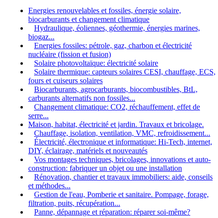
Energies renouvelables et fossiles, énergie solaire,
biocarburants et changement climatique
Hydraulique, éoliennes, géothermie, énergies marines,
biogaz...
Energies fossiles: pétrole, gaz, charbon et électricité
nucléaire (fission et fusion)
Solaire photovoltaïque: électricité solaire
Solaire thermique: capteurs solaires CESI, chauffage, ECS,
fours et cuiseurs solaires
Biocarburants, agrocarburants, biocombustibles, BtL,
carburants alternatifs non fossiles...
Changement climatique: CO2, réchauffement, effet de
serre...
Maison, habitat, électricité et jardin. Travaux et bricolage.
Chauffage, isolation, ventilation, VMC, refroidissement...
Électricité, électronique et informatique: Hi-Tech, internet,
DIY, éclairage, matériels et nouveautés
Vos montages techniques, bricolages, innovations et auto-
construction: fabriquer un objet ou une installation
Rénovation, chantier et travaux immobiliers: aide, conseils
et méthodes...
Gestion de l'eau, Pomberie et sanitaire. Pompage, forage,
filtration, puits, récupération...
Panne, dépannage et réparation: réparer soi-même?