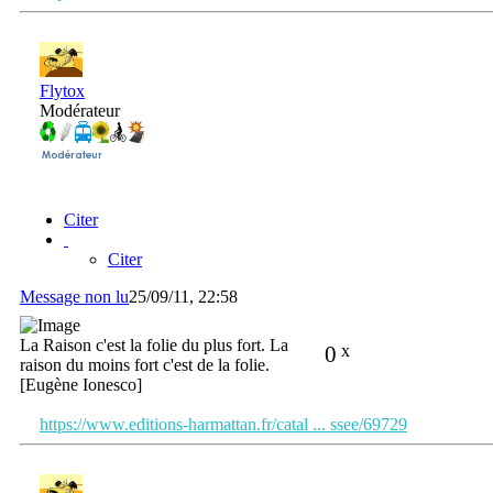
Flytox
Modérateur
Citer
Citer
Message non lu
25/09/11, 22:58
La Raison c'est la folie du plus fort. La
0
x
raison du moins fort c'est de la folie.
[Eugène Ionesco]
https://www.editions-harmattan.fr/catal ... ssee/69729