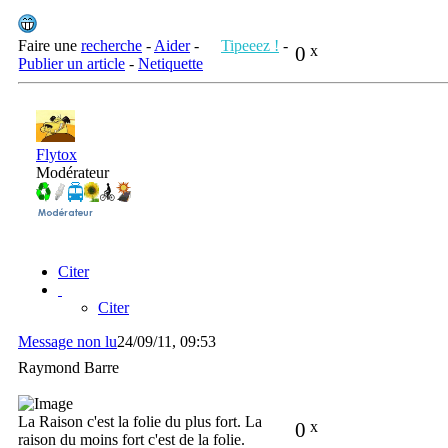
Faire une
recherche
-
Aider
-
Tipeeez !
-
0
x
Publier un article
-
Netiquette
Flytox
Modérateur
Citer
Citer
Message non lu
24/09/11, 09:53
Raymond Barre
La Raison c'est la folie du plus fort. La
0
x
raison du moins fort c'est de la folie.