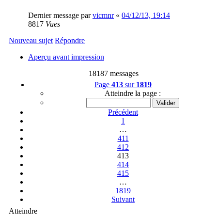
Dernier message par
vicmnr
«
04/12/13, 19:14
8817
Vues
Nouveau sujet
Répondre
Aperçu avant impression
18187 messages
Page
413
sur
1819
Atteindre la page :
Précédent
1
…
411
412
413
414
415
…
1819
Suivant
Atteindre