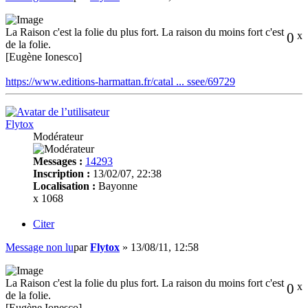
La Raison c'est la folie du plus fort. La raison du moins fort c'est
0
x
de la folie.
[Eugène Ionesco]
https://www.editions-harmattan.fr/catal ... ssee/69729
Flytox
Modérateur
Messages :
14293
Inscription :
13/02/07, 22:38
Localisation :
Bayonne
x 1068
Citer
Message non lu
par
Flytox
»
13/08/11, 12:58
La Raison c'est la folie du plus fort. La raison du moins fort c'est
0
x
de la folie.
[Eugène Ionesco]