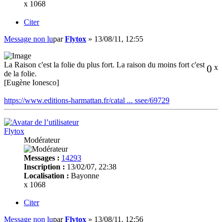
x 1068
Citer
Message non lu
par
Flytox
»
13/08/11, 12:55
La Raison c'est la folie du plus fort. La raison du moins fort c'est
0
x
de la folie.
[Eugène Ionesco]
https://www.editions-harmattan.fr/catal ... ssee/69729
Flytox
Modérateur
Messages :
14293
Inscription :
13/02/07, 22:38
Localisation :
Bayonne
x 1068
Citer
Message non lu
par
Flytox
»
13/08/11, 12:56