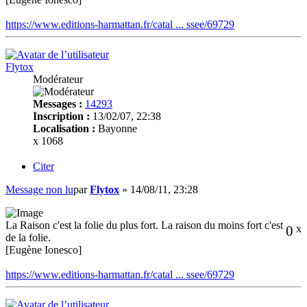
https://www.editions-harmattan.fr/catal ... ssee/69729
Flytox
Modérateur
Messages :
14293
Inscription :
13/02/07, 22:38
Localisation :
Bayonne
x 1068
Citer
Message non lu
par
Flytox
»
14/08/11, 23:28
La Raison c'est la folie du plus fort. La raison du moins fort c'est
0
x
de la folie.
[Eugène Ionesco]
https://www.editions-harmattan.fr/catal ... ssee/69729