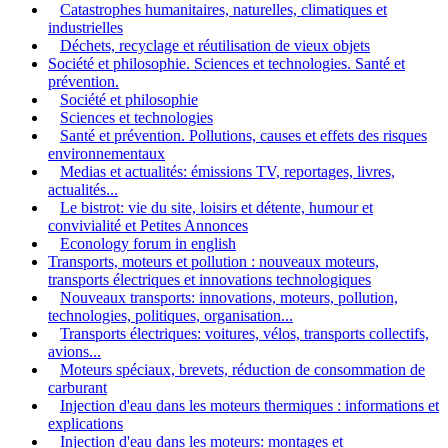
Catastrophes humanitaires, naturelles, climatiques et
industrielles
Déchets, recyclage et réutilisation de vieux objets
Société et philosophie. Sciences et technologies. Santé et
prévention.
Société et philosophie
Sciences et technologies
Santé et prévention. Pollutions, causes et effets des risques
environnementaux
Medias et actualités: émissions TV, reportages, livres,
actualités...
Le bistrot: vie du site, loisirs et détente, humour et
convivialité et Petites Annonces
Econology forum in english
Transports, moteurs et pollution : nouveaux moteurs,
transports électriques et innovations technologiques
Nouveaux transports: innovations, moteurs, pollution,
technologies, politiques, organisation...
Transports électriques: voitures, vélos, transports collectifs,
avions...
Moteurs spéciaux, brevets, réduction de consommation de
carburant
Injection d'eau dans les moteurs thermiques : informations et
explications
Injection d'eau dans les moteurs: montages et