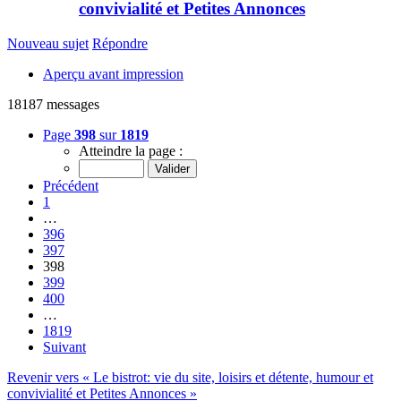
convivialité et Petites Annonces
Nouveau sujet
Répondre
Aperçu avant impression
18187 messages
Page
398
sur
1819
Atteindre la page :
Précédent
1
…
396
397
398
399
400
…
1819
Suivant
Revenir vers « Le bistrot: vie du site, loisirs et détente, humour et
convivialité et Petites Annonces »