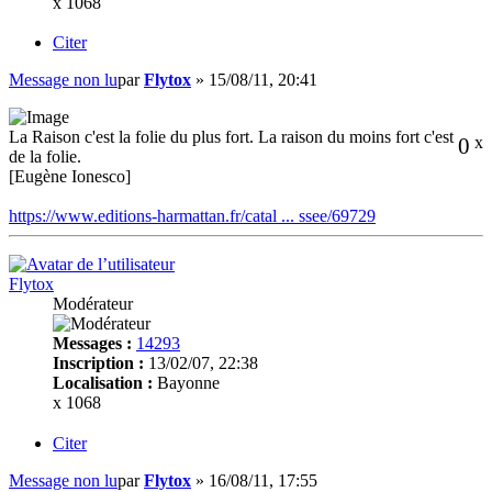
x 1068
Citer
Message non lu
par
Flytox
»
15/08/11, 20:41
La Raison c'est la folie du plus fort. La raison du moins fort c'est
0
x
de la folie.
[Eugène Ionesco]
https://www.editions-harmattan.fr/catal ... ssee/69729
Flytox
Modérateur
Messages :
14293
Inscription :
13/02/07, 22:38
Localisation :
Bayonne
x 1068
Citer
Message non lu
par
Flytox
»
16/08/11, 17:55