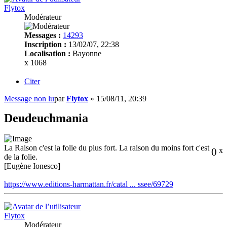
Flytox
Modérateur
Messages :
14293
Inscription :
13/02/07, 22:38
Localisation :
Bayonne
x 1068
Citer
Message non lu
par
Flytox
»
15/08/11, 20:39
Deudeuchmania
La Raison c'est la folie du plus fort. La raison du moins fort c'est
0
x
de la folie.
[Eugène Ionesco]
https://www.editions-harmattan.fr/catal ... ssee/69729
Flytox
Modérateur