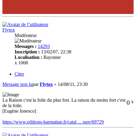
Flytox
Modérateur
Messages :
14293
Inscription :
13/02/07, 22:38
Localisation :
Bayonne
x 1068
Citer
Message non lu
par
Flytox
»
14/08/11, 23:30
La Raison c'est la folie du plus fort. La raison du moins fort c'est
0
x
de la folie.
[Eugène Ionesco]
https://www.editions-harmattan.fr/catal ... ssee/69729