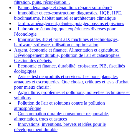
filtration, puits, récupération...
Panne, dépannage et réparation: réparer soi-même?
Immobilier et eco-construction: diagnostics, HQE, HPE,
bioclimatisme, habitat naturel et architecture climatique
Jardin: aménagement, plantes, potager, bassins et piscines
Laboratoire éconologique: expériences diverses pour
l'éconologie
Imprimantes 3D et print 3D: machines et technologies,
hardware, software, utilisation et optimisation
Argent, économie et finance. Alimentation et agriculture.
Développement durable, pollution de l'air et catastrophes.
Gestion des déchets.
Economie et finance, durabilité, croissance, PIB, fiscalités
écologiques
Avis et test de produits et services. Les bons plans, les
arnaques et escroqueries. Que choisir, critiques et tests d'achat
pour mieux choisir !
Agriculture: problèmes et pollutions, nouvelles techniques et
solutions
Pollution de l'air et solutions contre la pollution
atmosphérique
Consommation durable: consommer responsable,
alimentation, trucs et astuces
Innovations, inventions, brevets et idées pour le
développement durable