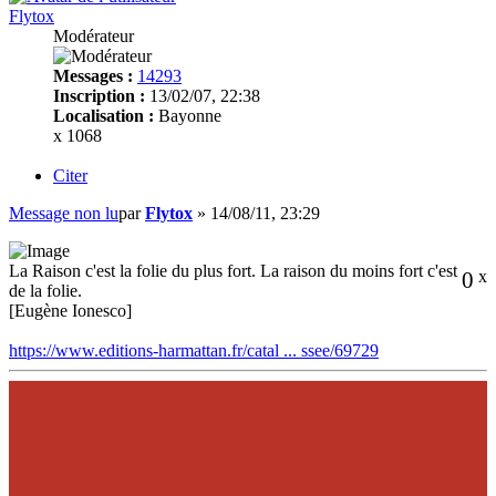
Flytox
Modérateur
Messages :
14293
Inscription :
13/02/07, 22:38
Localisation :
Bayonne
x 1068
Citer
Message non lu
par
Flytox
»
14/08/11, 23:29
La Raison c'est la folie du plus fort. La raison du moins fort c'est
0
x
de la folie.
[Eugène Ionesco]
https://www.editions-harmattan.fr/catal ... ssee/69729