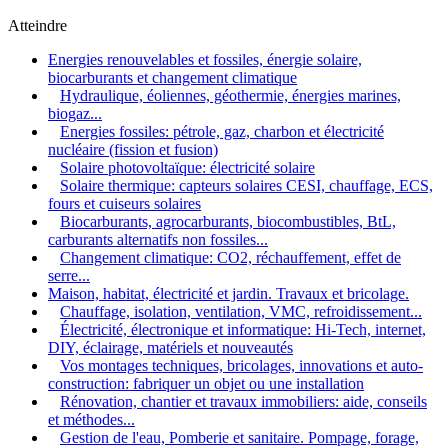
Atteindre
Energies renouvelables et fossiles, énergie solaire,
biocarburants et changement climatique
Hydraulique, éoliennes, géothermie, énergies marines,
biogaz...
Energies fossiles: pétrole, gaz, charbon et électricité
nucléaire (fission et fusion)
Solaire photovoltaïque: électricité solaire
Solaire thermique: capteurs solaires CESI, chauffage, ECS,
fours et cuiseurs solaires
Biocarburants, agrocarburants, biocombustibles, BtL,
carburants alternatifs non fossiles...
Changement climatique: CO2, réchauffement, effet de
serre...
Maison, habitat, électricité et jardin. Travaux et bricolage.
Chauffage, isolation, ventilation, VMC, refroidissement...
Électricité, électronique et informatique: Hi-Tech, internet,
DIY, éclairage, matériels et nouveautés
Vos montages techniques, bricolages, innovations et auto-
construction: fabriquer un objet ou une installation
Rénovation, chantier et travaux immobiliers: aide, conseils
et méthodes...
Gestion de l'eau, Pomberie et sanitaire. Pompage, forage,