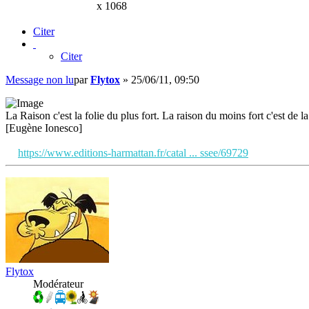
x 1068
Citer
Citer
Message non lu
par
Flytox
»
25/06/11, 09:50
La Raison c'est la folie du plus fort. La raison du moins fort c'est de la 
[Eugène Ionesco]
https://www.editions-harmattan.fr/catal ... ssee/69729
Flytox
Modérateur