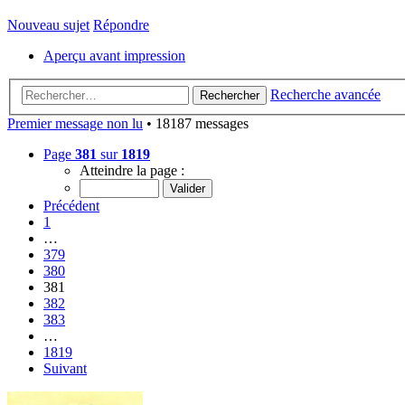
Nouveau sujet
Répondre
Aperçu avant impression
Recherche avancée
Rechercher
Premier message non lu
• 18187 messages
Page
381
sur
1819
Atteindre la page :
Précédent
1
…
379
380
381
382
383
…
1819
Suivant