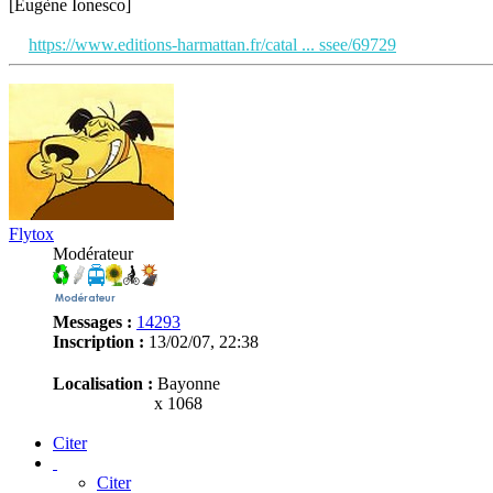
[Eugène Ionesco]
https://www.editions-harmattan.fr/catal ... ssee/69729
Flytox
Modérateur
Messages :
14293
Inscription :
13/02/07, 22:38
Localisation :
Bayonne
x 1068
Citer
Citer