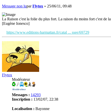
Message non lu
par
Flytox
»
25/06/11, 09:48
La Raison c'est la folie du plus fort. La raison du moins fort c'est de la 
[Eugène Ionesco]
https://www.editions-harmattan.fr/catal ... ssee/69729
Flytox
Modérateur
Messages :
14293
Inscription :
13/02/07, 22:38
Localisation :
Bayonne