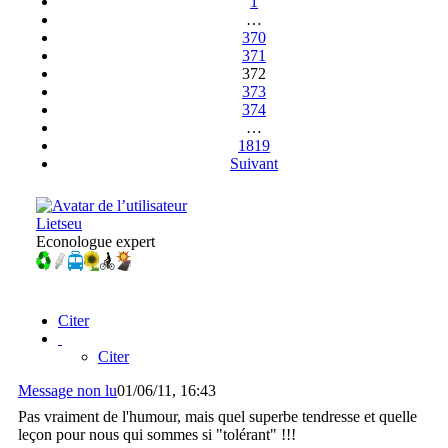
1
…
370
371
372
373
374
…
1819
Suivant
Lietseu
Econologue expert
Citer
Citer
Message non lu
01/06/11, 16:43
Pas vraiment de l'humour, mais quel superbe tendresse et quelle
leçon pour nous qui sommes si "tolérant" !!!