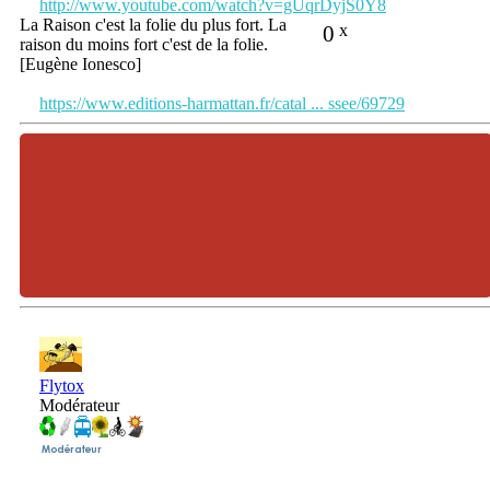
http://www.youtube.com/watch?v=gUqrDyjS0Y8
La Raison c'est la folie du plus fort. La
0
x
raison du moins fort c'est de la folie.
[Eugène Ionesco]
https://www.editions-harmattan.fr/catal ... ssee/69729
Flytox
Modérateur