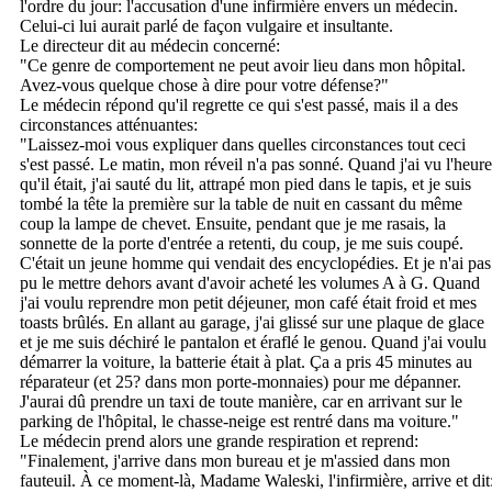
l'ordre du jour: l'accusation d'une infirmière envers un médecin.
Celui-ci lui aurait parlé de façon vulgaire et insultante.
Le directeur dit au médecin concerné:
"Ce genre de comportement ne peut avoir lieu dans mon hôpital.
Avez-vous quelque chose à dire pour votre défense?"
Le médecin répond qu'il regrette ce qui s'est passé, mais il a des
circonstances atténuantes:
"Laissez-moi vous expliquer dans quelles circonstances tout ceci
s'est passé. Le matin, mon réveil n'a pas sonné. Quand j'ai vu l'heure
qu'il était, j'ai sauté du lit, attrapé mon pied dans le tapis, et je suis
tombé la tête la première sur la table de nuit en cassant du même
coup la lampe de chevet. Ensuite, pendant que je me rasais, la
sonnette de la porte d'entrée a retenti, du coup, je me suis coupé.
C'était un jeune homme qui vendait des encyclopédies. Et je n'ai pas
pu le mettre dehors avant d'avoir acheté les volumes A à G. Quand
j'ai voulu reprendre mon petit déjeuner, mon café était froid et mes
toasts brûlés. En allant au garage, j'ai glissé sur une plaque de glace
et je me suis déchiré le pantalon et éraflé le genou. Quand j'ai voulu
démarrer la voiture, la batterie était à plat. Ça a pris 45 minutes au
réparateur (et 25? dans mon porte-monnaies) pour me dépanner.
J'aurai dû prendre un taxi de toute manière, car en arrivant sur le
parking de l'hôpital, le chasse-neige est rentré dans ma voiture."
Le médecin prend alors une grande respiration et reprend:
"Finalement, j'arrive dans mon bureau et je m'assied dans mon
fauteuil. À ce moment-là, Madame Waleski, l'infirmière, arrive et dit