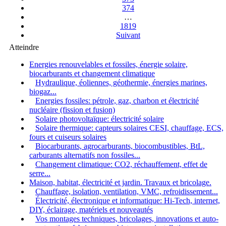
374
…
1819
Suivant
Atteindre
Energies renouvelables et fossiles, énergie solaire,
biocarburants et changement climatique
Hydraulique, éoliennes, géothermie, énergies marines,
biogaz...
Energies fossiles: pétrole, gaz, charbon et électricité
nucléaire (fission et fusion)
Solaire photovoltaïque: électricité solaire
Solaire thermique: capteurs solaires CESI, chauffage, ECS,
fours et cuiseurs solaires
Biocarburants, agrocarburants, biocombustibles, BtL,
carburants alternatifs non fossiles...
Changement climatique: CO2, réchauffement, effet de
serre...
Maison, habitat, électricité et jardin. Travaux et bricolage.
Chauffage, isolation, ventilation, VMC, refroidissement...
Électricité, électronique et informatique: Hi-Tech, internet,
DIY, éclairage, matériels et nouveautés
Vos montages techniques, bricolages, innovations et auto-