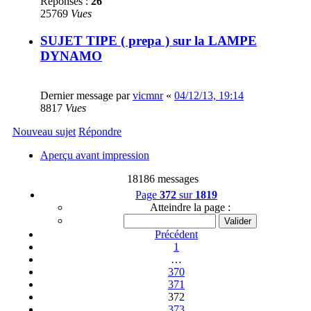
Réponses :
26
25769
Vues
SUJET TIPE ( prepa ) sur la LAMPE
DYNAMO
Dernier message par
vicmnr
«
04/12/13, 19:14
8817
Vues
Nouveau sujet
Répondre
Aperçu avant impression
18186 messages
Page
372
sur
1819
Atteindre la page :
Précédent
1
…
370
371
372
373