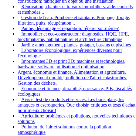
construction: fabriquer un objet ou une installation
Rénovation, chantier et travaux immobiliers: aide, conseils
et méthodes...
Gestion de l'eau, Pomberie et sanitaire. Pompage, forage,
filtration, puits, récupération...
Panne, dépannage et réparation: réparer soi-même?
Immobilier et eco-construction: diagnostics, HQE, HPE,
bioclimatisme, habitat naturel et architecture climatique
Jardin: aménagement, plantes, potager, bassins et piscines
Laboratoire éconologique: expériences diverses pour
l'éconologie
Imprimantes 3D et print 3D: machines et technologies,
hardware, software, utilisation et optimisation
Argent, économie et finance. Alimentation et agriculture.
Développement durable, pollution de l'air et catastrophes.
Gestion des déchets.
Economie et finance, durabilité, croissance, PIB, fiscalités
écologiques
Avis et test de produits et services. Les bons plans, les
arnaques et escroqueries. Que choisir, critiques et tests d'achat
pour mieux choisir !
Agriculture: problèmes et pollutions, nouvelles techniques e
solutions
Pollution de l'air et solutions contre la pollution
atmosphérique