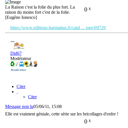
La Raison c'est la folie du plus fort. La
0
x
raison du moins fort c'est de la folie.
[Eugène Ionesco]
https://www.editions-harmattan.fr/catal ... ssee/69729
Did67
Modérateur
Citer
Citer
Message non lu
05/06/11, 15:08
Elle est vraiment géniale, cette série sur les bricollages d'enfer !
0
x