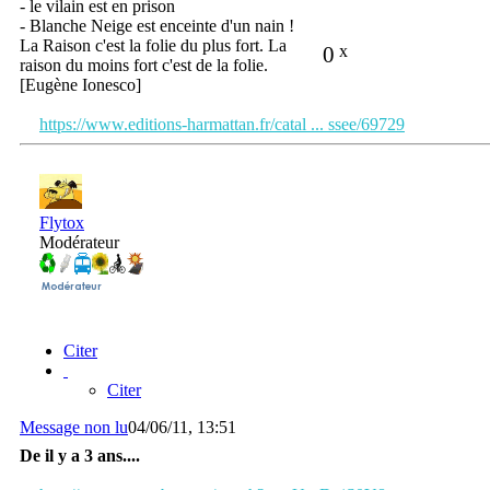
- le vilain est en prison
- Blanche Neige est enceinte d'un nain !
La Raison c'est la folie du plus fort. La
0
x
raison du moins fort c'est de la folie.
[Eugène Ionesco]
https://www.editions-harmattan.fr/catal ... ssee/69729
Flytox
Modérateur
Citer
Citer
Message non lu
04/06/11, 13:51
De il y a 3 ans....