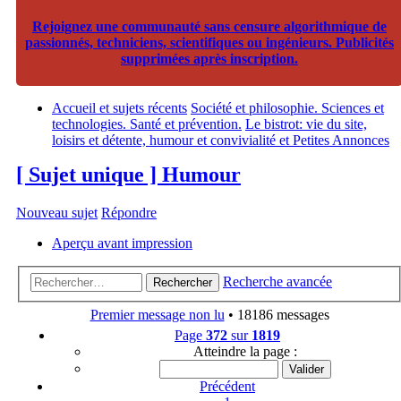
Rejoignez une communauté sans censure algorithmique de
passionnés, techniciens, scientifiques ou ingénieurs. Publicités
supprimées après inscription.
Accueil et sujets récents
Société et philosophie. Sciences et
technologies. Santé et prévention.
Le bistrot: vie du site,
loisirs et détente, humour et convivialité et Petites Annonces
[ Sujet unique ] Humour
Nouveau sujet
Répondre
Aperçu avant impression
Recherche avancée
Rechercher
Premier message non lu
• 18186 messages
Page
372
sur
1819
Atteindre la page :
Précédent