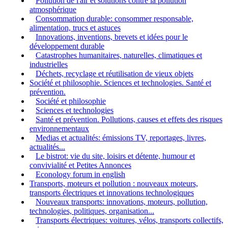
Pollution de l'air et solutions contre la pollution
atmosphérique
Consommation durable: consommer responsable,
alimentation, trucs et astuces
Innovations, inventions, brevets et idées pour le
développement durable
Catastrophes humanitaires, naturelles, climatiques et
industrielles
Déchets, recyclage et réutilisation de vieux objets
Société et philosophie. Sciences et technologies. Santé et
prévention.
Société et philosophie
Sciences et technologies
Santé et prévention. Pollutions, causes et effets des risques
environnementaux
Medias et actualités: émissions TV, reportages, livres,
actualités...
Le bistrot: vie du site, loisirs et détente, humour et
convivialité et Petites Annonces
Econology forum in english
Transports, moteurs et pollution : nouveaux moteurs,
transports électriques et innovations technologiques
Nouveaux transports: innovations, moteurs, pollution,
technologies, politiques, organisation...
Transports électriques: voitures, vélos, transports collectifs,