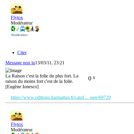
Flytox
Modérateur
Citer
Message non lu
13/03/11, 23:21
La Raison c'est la folie du plus fort. La
0
x
raison du moins fort c'est de la folie.
[Eugène Ionesco]
https://www.editions-harmattan.fr/catal ... ssee/69729
Flytox
Modérateur