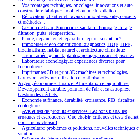
Vos montages techniques, bricolages, innovations et auto-
construction: fabriquer un objet ou une installation
Rénovation, chantier et travaux immobiliers: aide, conseils
et méthodes...
Gestion de l'eau, Pomberie et sanitaire. Pompage, forage,
filtration, puits, récupération...
Panne, dépannage et réparation: réparer soi-même?
Immobilier et eco-construction: diagnostics, HQE, HPE,
bioclimatisme, habitat naturel et architecture climatique
Jardin: aménagement, plantes, potager, bassins et piscines
Laboratoire éconologique: expériences diverses pour
l'éconologie
Imprimantes 3D et print 3D: machines et technologies,
hardware, software, utilisation et optimisation
Argent, économie et finance. Alimentation et agriculture.
Développement durable, pollution de l'air et catastrophes.
Gestion des déchets.
Economie et finance, durabilité, croissance, PIB, fiscalités
écologiques
Avis et test de produits et services. Les bons plans, les
arnaques et escroqueries. Que choisir, critiques et tests d'achat
pour mieux choisir !
Agriculture: problèmes et pollutions, nouvelles techniques e
solutions