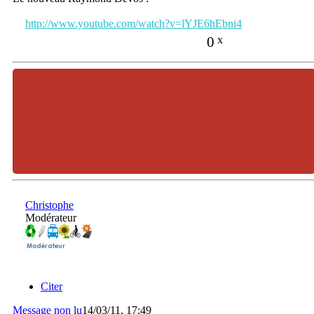
http://www.youtube.com/watch?v=lYJE6hEbni4
0
x
Christophe
Modérateur
Citer
Message non lu
14/03/11, 17:49