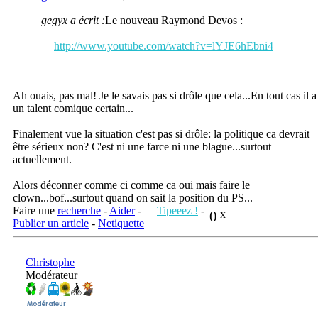
gegyx a écrit :
Le nouveau Raymond Devos :
http://www.youtube.com/watch?v=lYJE6hEbni4
Ah ouais, pas mal! Je le savais pas si drôle que cela...En tout cas il a
un talent comique certain...
Finalement vue la situation c'est pas si drôle: la politique ca devrait
être sérieux non? C'est ni une farce ni une blague...surtout
actuellement.
Alors déconner comme ci comme ca oui mais faire le
clown...bof...surtout quand on sait la position du PS...
Faire une
recherche
-
Aider
-
Tipeeez !
-
0
x
Publier un article
-
Netiquette
Christophe
Modérateur