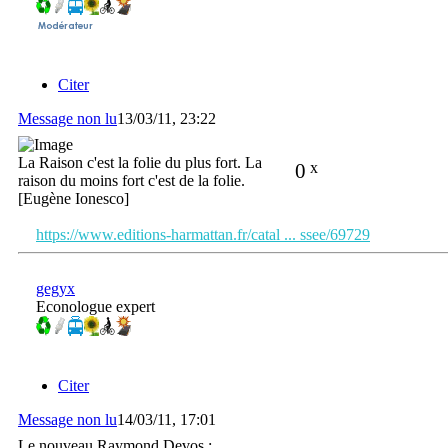
Citer
Message non lu
13/03/11, 23:22
La Raison c'est la folie du plus fort. La
0
x
raison du moins fort c'est de la folie.
[Eugène Ionesco]
https://www.editions-harmattan.fr/catal ... ssee/69729
gegyx
Econologue expert
Citer
Message non lu
14/03/11, 17:01
Le nouveau Raymond Devos :