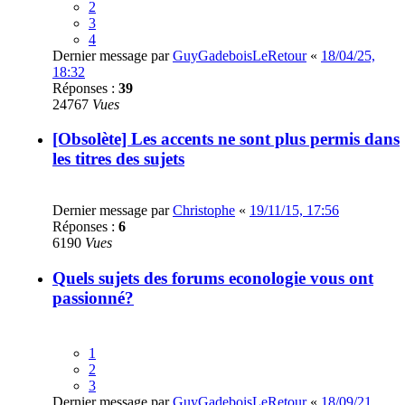
2
3
4
Dernier message par
GuyGadeboisLeRetour
«
18/04/25,
18:32
Réponses :
39
24767
Vues
[Obsolète] Les accents ne sont plus permis dans
les titres des sujets
Dernier message par
Christophe
«
19/11/15, 17:56
Réponses :
6
6190
Vues
Quels sujets des forums econologie vous ont
passionné?
1
2
3
Dernier message par
GuyGadeboisLeRetour
«
18/09/21,