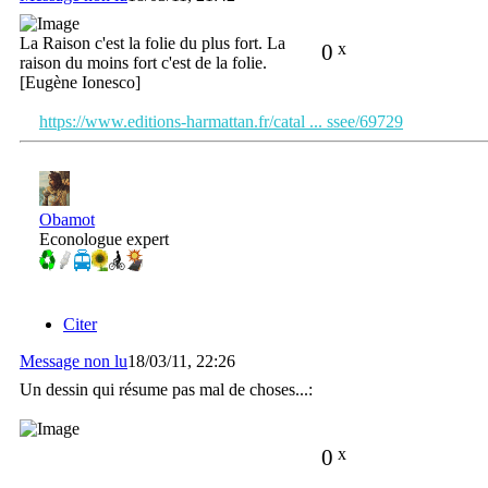
La Raison c'est la folie du plus fort. La
0
x
raison du moins fort c'est de la folie.
[Eugène Ionesco]
https://www.editions-harmattan.fr/catal ... ssee/69729
Obamot
Econologue expert
Citer
Message non lu
18/03/11, 22:26
Un dessin qui résume pas mal de choses...:
0
x