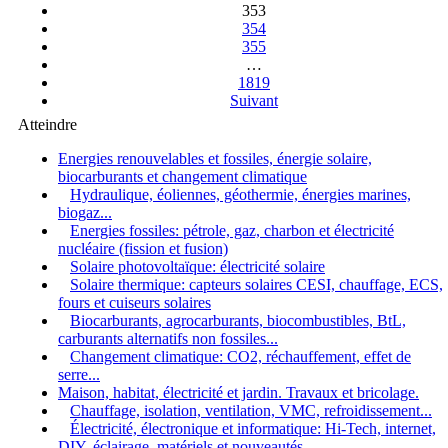
353
354
355
…
1819
Suivant
Atteindre
Energies renouvelables et fossiles, énergie solaire,
biocarburants et changement climatique
Hydraulique, éoliennes, géothermie, énergies marines,
biogaz...
Energies fossiles: pétrole, gaz, charbon et électricité
nucléaire (fission et fusion)
Solaire photovoltaïque: électricité solaire
Solaire thermique: capteurs solaires CESI, chauffage, ECS,
fours et cuiseurs solaires
Biocarburants, agrocarburants, biocombustibles, BtL,
carburants alternatifs non fossiles...
Changement climatique: CO2, réchauffement, effet de
serre...
Maison, habitat, électricité et jardin. Travaux et bricolage.
Chauffage, isolation, ventilation, VMC, refroidissement...
Électricité, électronique et informatique: Hi-Tech, internet,
DIY, éclairage, matériels et nouveautés