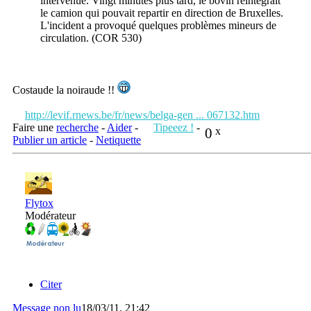
intervenue. Vingt minutes plus tard, le bovin réintégrait
le camion qui pouvait repartir en direction de Bruxelles.
L'incident a provoqué quelques problèmes mineurs de
circulation. (COR 530)
Costaude la noiraude !!
http://levif.rnews.be/fr/news/belga-gen ... 067132.htm
Faire une
recherche
-
Aider
-
Tipeeez !
-
0
x
Publier un article
-
Netiquette
Flytox
Modérateur
Citer
Message non lu
18/03/11, 21:42