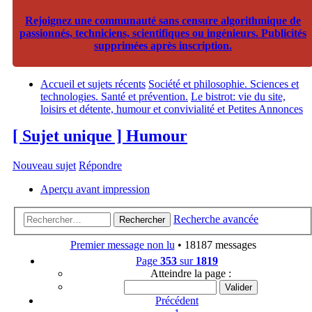
Rejoignez une communauté sans censure algorithmique de
passionnés, techniciens, scientifiques ou ingénieurs. Publicités
supprimées après inscription.
Accueil et sujets récents
Société et philosophie. Sciences et
technologies. Santé et prévention.
Le bistrot: vie du site,
loisirs et détente, humour et convivialité et Petites Annonces
[ Sujet unique ] Humour
Nouveau sujet
Répondre
Aperçu avant impression
Recherche avancée
Rechercher
Premier message non lu
• 18187 messages
Page
353
sur
1819
Atteindre la page :
Précédent