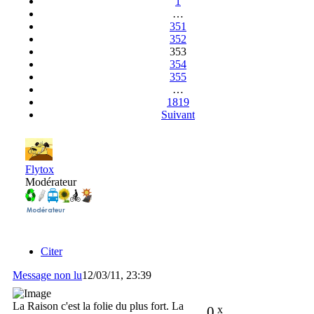
1
…
351
352
353
354
355
…
1819
Suivant
Flytox
Modérateur
Citer
Message non lu
12/03/11, 23:39
La Raison c'est la folie du plus fort. La
0
x