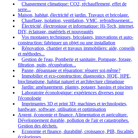
Changement climatique: CO2, réchauffement, effet de
serre...
Maison, habitat, électricité et jardin. Travaux et bricolage.
Chauffage, isolation, ventilation, VMC, refroidissement...
Électricité, électronique et informatique: Hi-Tech, internet,
DIY, éclairage, matériels et nouveautés
Vos montages techniques, bricolages, innovations et auto-
construction: fabriquer un objet ou une installation
Rénovation, chantier et travaux immobiliers: aide, conseils
et méthodes...
Gestion de l'eau, Pomberie et sanitaire. Pompage, forage,
filtration, puits, récupération...
Panne, dépannage et réparation: réparer soi-même?
Immobilier et eco-construction: diagnostics, HQE, HPE,
bioclimatisme, habitat naturel et architecture climatique
Jardin: aménagement, plantes, potager, bassins et piscines
Laboratoire éconologique: expériences diverses pour
l'éconologie
Imprimantes 3D et print 3D: machines et technologies,
hardware, software, utilisation et optimisation
Argent, économie et finance. Alimentation et agriculture.
Développement durable, pollution de l'air et catastrophes.
Gestion des déchets.
Economie et finance, durabilité, croissance, PIB, fiscalités
écologiques