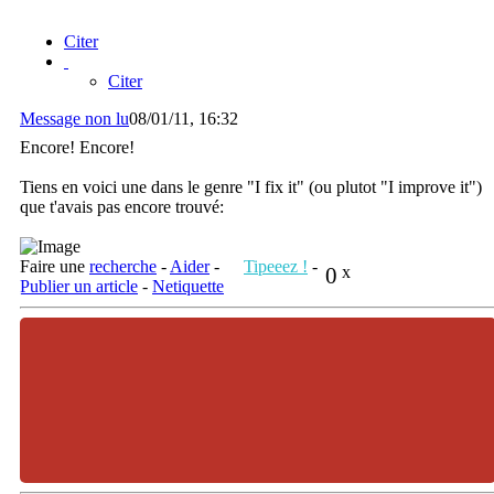
Citer
Citer
Message non lu
08/01/11, 16:32
Encore! Encore!
Tiens en voici une dans le genre "I fix it" (ou plutot "I improve it")
que t'avais pas encore trouvé:
Faire une
recherche
-
Aider
-
Tipeeez !
-
0
x
Publier un article
-
Netiquette