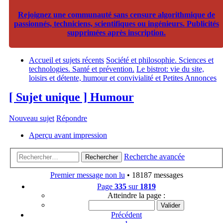
Rejoignez une communauté sans censure algorithmique de
passionnés, techniciens, scientifiques ou ingénieurs. Publicités
supprimées après inscription.
Accueil et sujets récents
Société et philosophie. Sciences et
technologies. Santé et prévention.
Le bistrot: vie du site,
loisirs et détente, humour et convivialité et Petites Annonces
[ Sujet unique ] Humour
Nouveau sujet
Répondre
Aperçu avant impression
Recherche avancée
Rechercher
Premier message non lu
• 18187 messages
Page
335
sur
1819
Atteindre la page :
Précédent