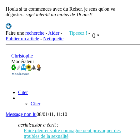
Houla si tu commences avec du Reiser, je sens qu'on va
déguster...
sujet interdit au moins de 18 ans!!
Faire une
recherche
-
Aider
-
Tipeeez !
-
0
x
Publier un article
-
Netiquette
Christophe
Modérateur
Citer
Citer
Message non lu
08/01/11, 11:10
aerialcastor a écrit :
Faire pleurer votre compagne peut provoquer des
troubles de la sexualité