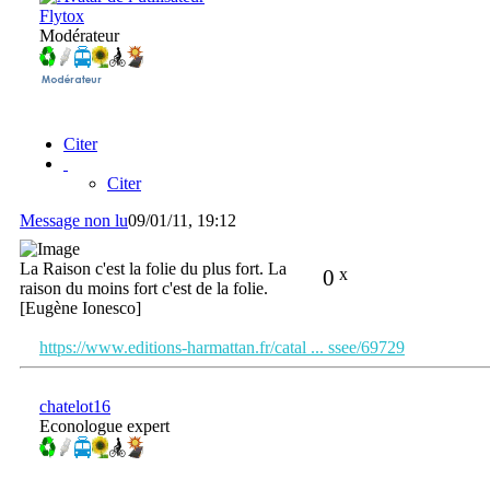
Flytox
Modérateur
Citer
Citer
Message non lu
09/01/11, 19:12
La Raison c'est la folie du plus fort. La
0
x
raison du moins fort c'est de la folie.
[Eugène Ionesco]
https://www.editions-harmattan.fr/catal ... ssee/69729
chatelot16
Econologue expert