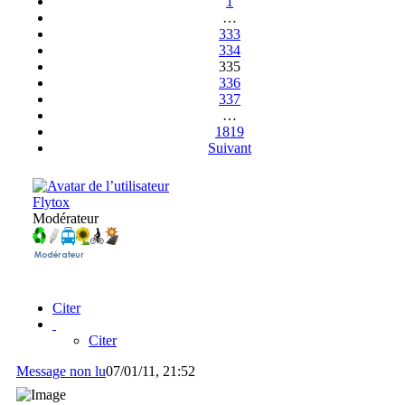
1
…
333
334
335
336
337
…
1819
Suivant
Flytox
Modérateur
Citer
Citer
Message non lu
07/01/11, 21:52