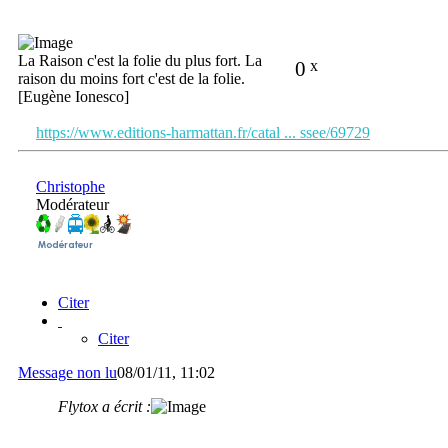
La Raison c'est la folie du plus fort. La
0
x
raison du moins fort c'est de la folie.
[Eugène Ionesco]
https://www.editions-harmattan.fr/catal ... ssee/69729
Christophe
Modérateur
Citer
Citer
Message non lu
08/01/11, 11:02
Flytox a écrit :