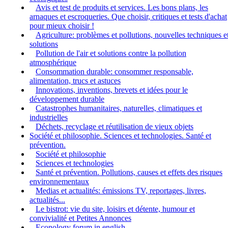
Avis et test de produits et services. Les bons plans, les
arnaques et escroqueries. Que choisir, critiques et tests d'achat
pour mieux choisir !
Agriculture: problèmes et pollutions, nouvelles techniques e
solutions
Pollution de l'air et solutions contre la pollution
atmosphérique
Consommation durable: consommer responsable,
alimentation, trucs et astuces
Innovations, inventions, brevets et idées pour le
développement durable
Catastrophes humanitaires, naturelles, climatiques et
industrielles
Déchets, recyclage et réutilisation de vieux objets
Société et philosophie. Sciences et technologies. Santé et
prévention.
Société et philosophie
Sciences et technologies
Santé et prévention. Pollutions, causes et effets des risques
environnementaux
Medias et actualités: émissions TV, reportages, livres,
actualités...
Le bistrot: vie du site, loisirs et détente, humour et
convivialité et Petites Annonces
Econology forum in english