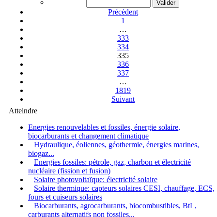
Précédent
1
…
333
334
335
336
337
…
1819
Suivant
Atteindre
Energies renouvelables et fossiles, énergie solaire,
biocarburants et changement climatique
Hydraulique, éoliennes, géothermie, énergies marines,
biogaz...
Energies fossiles: pétrole, gaz, charbon et électricité
nucléaire (fission et fusion)
Solaire photovoltaïque: électricité solaire
Solaire thermique: capteurs solaires CESI, chauffage, ECS,
fours et cuiseurs solaires
Biocarburants, agrocarburants, biocombustibles, BtL,
carburants alternatifs non fossiles...