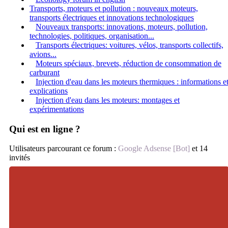
Transports, moteurs et pollution : nouveaux moteurs,
transports électriques et innovations technologiques
Nouveaux transports: innovations, moteurs, pollution,
technologies, politiques, organisation...
Transports électriques: voitures, vélos, transports collectifs,
avions...
Moteurs spéciaux, brevets, réduction de consommation de
carburant
Injection d'eau dans les moteurs thermiques : informations e
explications
Injection d'eau dans les moteurs: montages et
expérimentations
Qui est en ligne ?
Utilisateurs parcourant ce forum :
Google Adsense [Bot]
et 14
invités