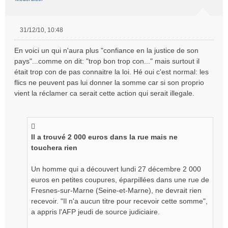
31/12/10, 10:48
M
e
En voici un qui n'aura plus "confiance en la justice de son
s
pays"...comme on dit: "trop bon trop con..." mais surtout il
s
était trop con de pas connaitre la loi. Hé oui c'est normal: les
a
flics ne peuvent pas lui donner la somme car si son proprio
g
e
vient la réclamer ca serait cette action qui serait illegale.
n
o
n
l
Il a trouvé 2 000 euros dans la rue mais ne
u
touchera rien
Un homme qui a découvert lundi 27 décembre 2 000
euros en petites coupures, éparpillées dans une rue de
Fresnes-sur-Marne (Seine-et-Marne), ne devrait rien
recevoir. "Il n'a aucun titre pour recevoir cette somme",
a appris l'AFP jeudi de source judiciaire.