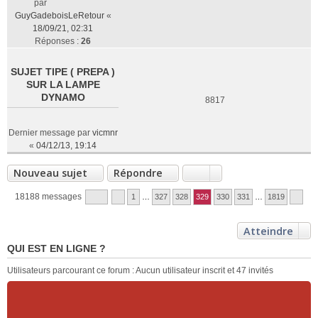
par
GuyGadeboisLeRetour
«
18/09/21, 02:31
Réponses :
26
SUJET TIPE ( PREPA )
SUR LA LAMPE
DYNAMO
8817
Dernier message par
vicmnr
«
04/12/13, 19:14
Nouveau sujet
Répondre
18188 messages
1
…
327
328
329
330
331
…
1819
Atteindre
QUI EST EN LIGNE ?
Utilisateurs parcourant ce forum : Aucun utilisateur inscrit et 47 invités