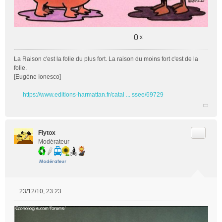
0
x
La Raison c'est la folie du plus fort. La raison du moins fort c'est de la
folie.
[Eugène Ionesco]
https://www.editions-harmattan.fr/catal ... ssee/69729
Citer
Flytox
Modérateur
23/12/10, 23:23
M
e
s