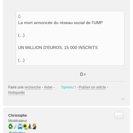
e
n
o
n
La mort annoncée du réseau social de l'UMP
l
u
(...)
UN MILLION D'EUROS, 15 000 INSCRITS
(...)
0
x
Faire une
recherche
-
Aider
-
Tipeeez !
-
Publier un article
-
Netiquette
Citer
Christophe
Modérateur