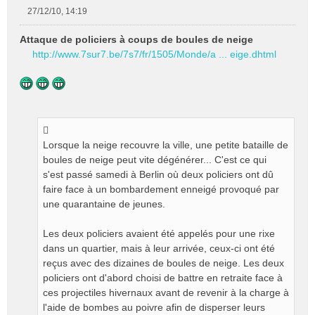
27/12/10, 14:19
M
e
Attaque de policiers à coups de boules de neige
s
http://www.7sur7.be/7s7/fr/1505/Monde/a ... eige.dhtml
s
a
g
e
n
o
n
Lorsque la neige recouvre la ville, une petite bataille de
l
boules de neige peut vite dégénérer... C'est ce qui
u
s'est passé samedi à Berlin où deux policiers ont dû
faire face à un bombardement enneigé provoqué par
une quarantaine de jeunes.
Les deux policiers avaient été appelés pour une rixe
dans un quartier, mais à leur arrivée, ceux-ci ont été
reçus avec des dizaines de boules de neige. Les deux
policiers ont d'abord choisi de battre en retraite face à
ces projectiles hivernaux avant de revenir à la charge à
l'aide de bombes au poivre afin de disperser leurs