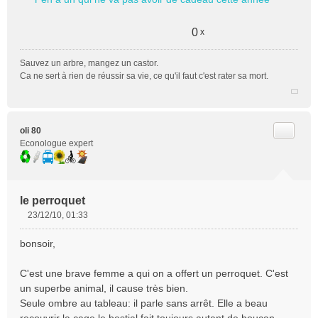
s
s
a
0
x
g
e
Sauvez un arbre, mangez un castor.
n
Ca ne sert à rien de réussir sa vie, ce qu'il faut c'est rater sa mort.
o
n
l
u
Citer
oli 80
Econologue expert
le perroquet
23/12/10, 01:33
M
e
bonsoir,
s
s
C'est une brave femme a qui on a offert un perroquet. C'est
a
un superbe animal, il cause très bien.
g
e
Seule ombre au tableau: il parle sans arrêt. Elle a beau
n