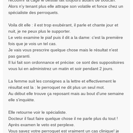
recouvrir la cage le bestial fait toujours autant de boucan.
o
Alors n'y tenant plus elle attrape son volatile et fonce chez un
n
spécialiste des perroquets.
l
u
Voila dit elle : il est trop exubérant, il parle et chante jour et
nuit, je ne peux plus le supporter.
Le veto examine le piaf puis il dit a la dame: c'est la première
fois que je vois un tel cas.
Je vais vous prescrire quelque chose mais le résultat n'est
pas garanti.
Il lui fait son ordonnance et précise: ce sont des suppositoires
vous lui en administrez un matin et soir pendant 2 jours.
La femme suit les consignes a la lettre et effectivement le
résultat est la : le perroquet ne dit plus un seul mot.
Au début elle trouve ça reposant mais au bout d'une semaine
elle s'inquiète.
Elle retourne voir le spécialiste.
Docteur il faut faire quelque chose il ne parle plus du tout !
Après examen le veto est perplexe.
Vous savez votre perroquet est vraiment un cas clinique! je