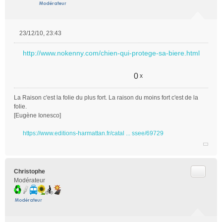
23/12/10, 23:43
M
e
http://www.nokenny.com/chien-qui-protege-sa-biere.html
s
s
a
0
x
g
e
La Raison c'est la folie du plus fort. La raison du moins fort c'est de la
n
folie.
o
[Eugène Ionesco]
n
l
https://www.editions-harmattan.fr/catal ... ssee/69729
u
Citer
Christophe
Modérateur