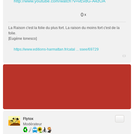
http://www.youtube.com/watch?v=vEvdG-A4zOA
s
s
a
0
x
g
e
La Raison c'est la folie du plus fort. La raison du moins fort c'est de la
n
folie.
o
[Eugène Ionesco]
n
l
https://www.editions-harmattan.fr/catal ... ssee/69729
u
Citer
Flytox
Modérateur