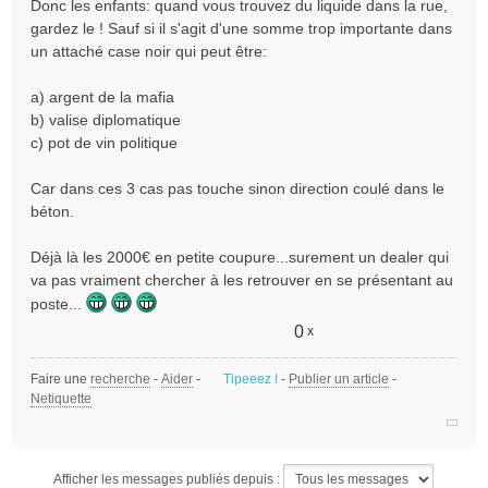
Donc les enfants: quand vous trouvez du liquide dans la rue,
gardez le ! Sauf si il s'agit d'une somme trop importante dans
un attaché case noir qui peut être:
a) argent de la mafia
b) valise diplomatique
c) pot de vin politique
Car dans ces 3 cas pas touche sinon direction coulé dans le
béton.
Déjà là les 2000€ en petite coupure...surement un dealer qui
va pas vraiment chercher à les retrouver en se présentant au
poste...
0
x
Faire une
recherche
-
Aider
-
Tipeeez !
-
Publier un article
-
Netiquette
Afficher les messages publiés depuis :