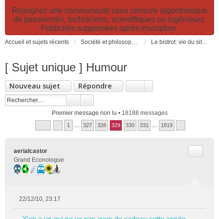
Rejoignez une communauté sans censure algorithmique
de passionnés, techniciens, scientifiques ou ingénieurs.
Publicités supprimées après inscription.
Accueil et sujets récents
Société et philosophie. Sciences et technologies. Santé et prévention.
Le bistrot: vie du site, loisirs et détente, humour et convivialité et Petites Annonces
[ Sujet unique ] Humour
Nouveau sujet
Répondre
Premier message non lu
• 18188 messages
1
…
327
328
329
330
331
…
1819
Citer
aerialcastor
Grand Econologue
22/12/10, 23:17
M
e
Y'en a un qui ne va pas avoir de cadeau cette année