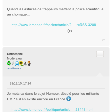
M
e
Quand les astuces de trappeurs mettent la police scientifique
s
au chomage...
s
a
http://www.lemonde.fr/societe/article/2 ... r=RSS-3208
g
e
0
x
n
o
n
l
u
Citer
Christophe
Modérateur
28/12/10, 17:14
M
e
Je mets ca dans le sujet Humour, désolé pour les militants
s
UMP si il en existe encore en France
s
a
g
http://www.lemonde.fr/politique/article ... 23448.html