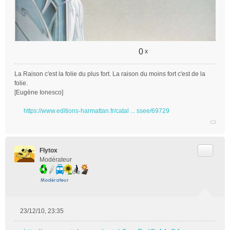
0
x
La Raison c'est la folie du plus fort. La raison du moins fort c'est de la
folie.
[Eugène Ionesco]
https://www.editions-harmattan.fr/catal ... ssee/69729
Citer
Flytox
Modérateur
23/12/10, 23:35
M
e