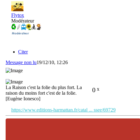
Flytox
Modérateur
Citer
Message non lu
19/12/10, 12:26
La Raison c'est la folie du plus fort. La
0
x
raison du moins fort c'est de la folie.
[Eugène Ionesco]
https://www.editions-harmattan.fr/catal ... ssee/69729