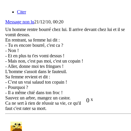
Citer
Message non lu
21/12/10, 00:20
Un homme rentre bourré chez lui. Il arrive devant chez lui et il se
vomit dessus.
En rentrant, sa femme lui dit :
- Tu es encore bourré, c'est ca ?
- Non !
- Et en plus tu t'es vomi dessus !
- Mais non, c'est pas moi, c'est un copain !
- Aller, donne moi tes fringues !
L'homme s'assoit dans le fauteuil.
Sa femme revient et dit :
- C'est un vrai salaud ton copain !
- Pourquoi ?
- Il a même chié dans ton froc !
Sauvez un arbre, mangez un castor.
0
x
Ca ne sert à rien de réussir sa vie, ce qu'il
faut c'est rater sa mort.