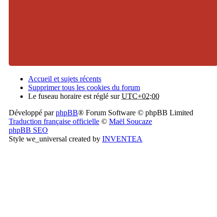
Accueil et sujets récents
Supprimer tous les cookies du forum
Le fuseau horaire est réglé sur
UTC+02:00
Développé par
phpBB
® Forum Software © phpBB Limited
Traduction française officielle
©
Maël Soucaze
phpBB SEO
Style we_universal created by
INVENTEA