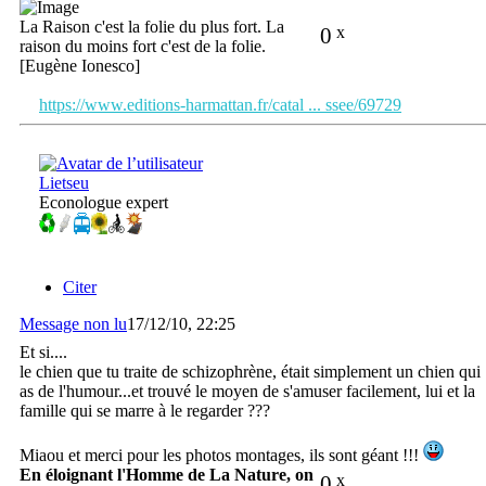
La Raison c'est la folie du plus fort. La
0
x
raison du moins fort c'est de la folie.
[Eugène Ionesco]
https://www.editions-harmattan.fr/catal ... ssee/69729
Lietseu
Econologue expert
Citer
Message non lu
17/12/10, 22:25
Et si....
le chien que tu traite de schizophrène, était simplement un chien qui
as de l'humour...et trouvé le moyen de s'amuser facilement, lui et la
famille qui se marre à le regarder ???
Miaou et merci pour les photos montages, ils sont géant !!!
En éloignant l'Homme de La Nature, on
0
x