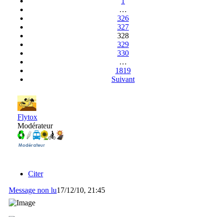
1
…
326
327
328
329
330
…
1819
Suivant
Flytox
Modérateur
Citer
Message non lu
17/12/10, 21:45