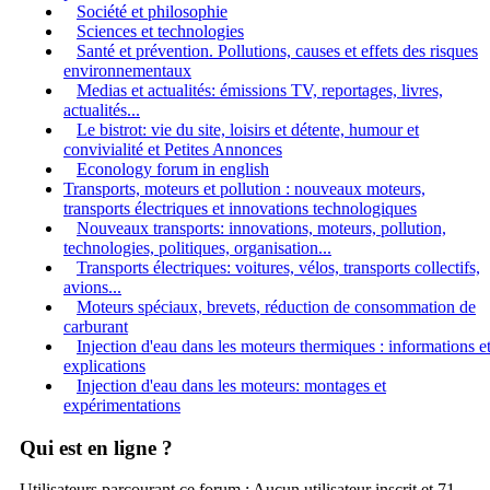
Société et philosophie
Sciences et technologies
Santé et prévention. Pollutions, causes et effets des risques
environnementaux
Medias et actualités: émissions TV, reportages, livres,
actualités...
Le bistrot: vie du site, loisirs et détente, humour et
convivialité et Petites Annonces
Econology forum in english
Transports, moteurs et pollution : nouveaux moteurs,
transports électriques et innovations technologiques
Nouveaux transports: innovations, moteurs, pollution,
technologies, politiques, organisation...
Transports électriques: voitures, vélos, transports collectifs,
avions...
Moteurs spéciaux, brevets, réduction de consommation de
carburant
Injection d'eau dans les moteurs thermiques : informations e
explications
Injection d'eau dans les moteurs: montages et
expérimentations
Qui est en ligne ?
Utilisateurs parcourant ce forum : Aucun utilisateur inscrit et 71