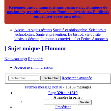
Rejoignez une communauté sans censure algorithmique de
passionnés, techniciens, scientifiques ou ingénieurs. Publicités
supprimées après inscription.
Accueil et sujets récents
Société et philosophie. Sciences et
technologies. Santé et prévention.
Le bistrot: vie du site,
loisirs et détente, humour et convivialité et Petites Annonces
[ Sujet unique ] Humour
Nouveau sujet
Répondre
Aperçu avant impression
Recherche avancée
Rechercher
Premier message non lu
• 18189 messages
Page
328
sur
1819
Atteindre la page :
Précédent