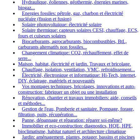
Hydraulique, éoliennes, géothermie, énergies marines,
biogaz...
Energies fossiles: pétrole, gaz, charbon et électricité
nucléaire (fission et fusion)
Solaire photovoltaïque: électricité solaire
Solaire thermique: capteurs solaires CESI, chauffage, ECS,
fours et cuiseurs solaires
Biocarburants, agrocarburants, biocombustibles, BtL,
carburants alternatifs non fossiles...
Changement climatique: CO2, réchauffement, effet de
serre...
Maison, habitat, électricité et jardin. Travaux et bricolage.
Chauffage, isolation, ventilation, VMC, refroidissement...
Électricité, électronique et informatique: Hi-Tech, internet,
DIY, éclairage, matériels et nouveautés
Vos montages techniques, bricolages, innovations et auto-
construction: fabriquer un objet ou une installation
Rénovation, chantier et travaux immobiliers: aide, conseils
et méthodes...
Gestion de l'eau, Pomberie et sanitaire. Pompage, forage,
filtration, puits, récupération...
Panne, dépannage et réparation: réparer soi-même?
Immobilier et eco-construction: diagnostics, HQE, HPE,
bioclimatisme, habitat naturel et architecture climatique
Jardin: aménagement, plantes, potager, bassins et piscines