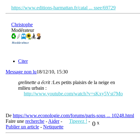
https://www.editions-harmattan.fr/catal ... ssee/69729
Christophe
Modérateur
Citer
Message non lu
18/12/10, 15:30
grelinette a écrit :
Les petits plaisirs de la neige en
milieu urbain :
http://www.youtube.com/watch?v=sKxy5Vst7Mo
De
https://www.econologie.com/forums/paris-sous ... 10248.html
Faire une
recherche
-
Aider
-
Tipeeez !
-
0
x
Publier un article
-
Netiquette