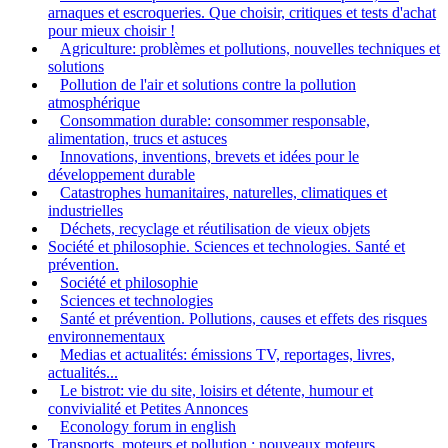
arnaques et escroqueries. Que choisir, critiques et tests d'achat
pour mieux choisir !
Agriculture: problèmes et pollutions, nouvelles techniques et
solutions
Pollution de l'air et solutions contre la pollution
atmosphérique
Consommation durable: consommer responsable,
alimentation, trucs et astuces
Innovations, inventions, brevets et idées pour le
développement durable
Catastrophes humanitaires, naturelles, climatiques et
industrielles
Déchets, recyclage et réutilisation de vieux objets
Société et philosophie. Sciences et technologies. Santé et
prévention.
Société et philosophie
Sciences et technologies
Santé et prévention. Pollutions, causes et effets des risques
environnementaux
Medias et actualités: émissions TV, reportages, livres,
actualités...
Le bistrot: vie du site, loisirs et détente, humour et
convivialité et Petites Annonces
Econology forum in english
Transports, moteurs et pollution : nouveaux moteurs,