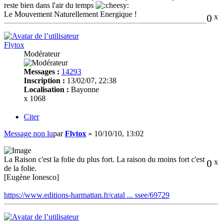
reste bien dans l'air du temps
Le Mouvement Naturellement Energique !
0
x
Flytox
Modérateur
Messages :
14293
Inscription :
13/02/07, 22:38
Localisation :
Bayonne
x 1068
Citer
Message non lu
par
Flytox
»
10/10/10, 13:02
La Raison c'est la folie du plus fort. La raison du moins fort c'est
0
x
de la folie.
[Eugène Ionesco]
https://www.editions-harmattan.fr/catal ... ssee/69729