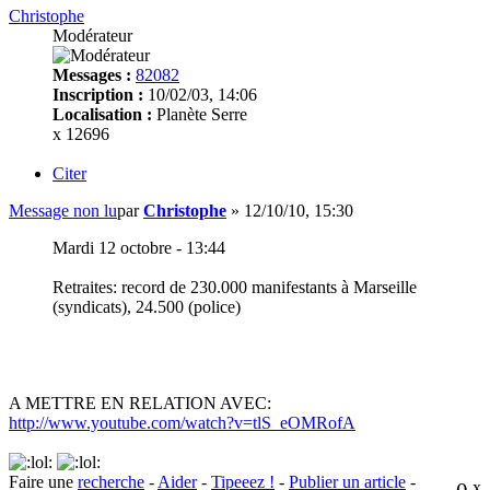
Christophe
Modérateur
Messages :
82082
Inscription :
10/02/03, 14:06
Localisation :
Planète Serre
x 12696
Citer
Message non lu
par
Christophe
»
12/10/10, 15:30
Mardi 12 octobre - 13:44
Retraites: record de 230.000 manifestants à Marseille
(syndicats), 24.500 (police)
A METTRE EN RELATION AVEC:
http://www.youtube.com/watch?v=tlS_eOMRofA
Faire une
recherche
-
Aider
-
Tipeeez !
-
Publier un article
-
x