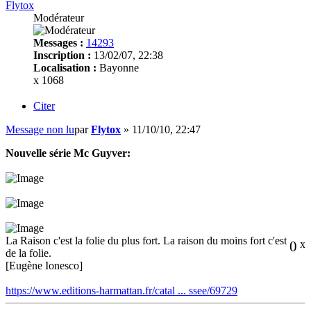
Flytox
Modérateur
Messages :
14293
Inscription :
13/02/07, 22:38
Localisation :
Bayonne
x 1068
Citer
Message non lu
par
Flytox
»
11/10/10, 22:47
Nouvelle série Mc Guyver:
La Raison c'est la folie du plus fort. La raison du moins fort c'est
0
x
de la folie.
[Eugène Ionesco]
https://www.editions-harmattan.fr/catal ... ssee/69729