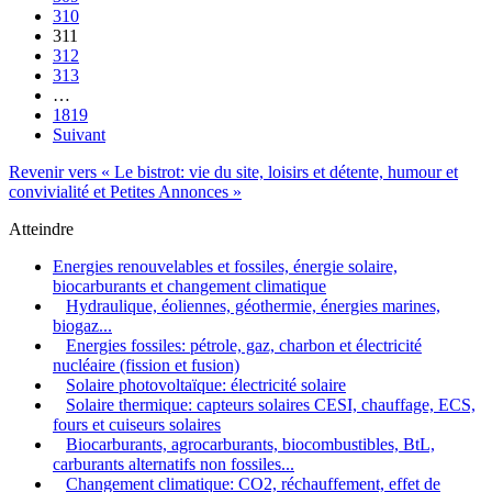
310
311
312
313
…
1819
Suivant
Revenir vers « Le bistrot: vie du site, loisirs et détente, humour et
convivialité et Petites Annonces »
Atteindre
Energies renouvelables et fossiles, énergie solaire,
biocarburants et changement climatique
Hydraulique, éoliennes, géothermie, énergies marines,
biogaz...
Energies fossiles: pétrole, gaz, charbon et électricité
nucléaire (fission et fusion)
Solaire photovoltaïque: électricité solaire
Solaire thermique: capteurs solaires CESI, chauffage, ECS,
fours et cuiseurs solaires
Biocarburants, agrocarburants, biocombustibles, BtL,
carburants alternatifs non fossiles...
Changement climatique: CO2, réchauffement, effet de