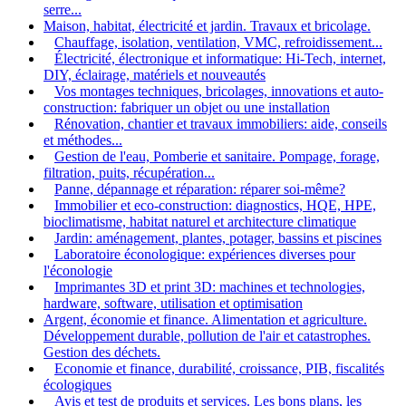
serre...
Maison, habitat, électricité et jardin. Travaux et bricolage.
Chauffage, isolation, ventilation, VMC, refroidissement...
Électricité, électronique et informatique: Hi-Tech, internet,
DIY, éclairage, matériels et nouveautés
Vos montages techniques, bricolages, innovations et auto-
construction: fabriquer un objet ou une installation
Rénovation, chantier et travaux immobiliers: aide, conseils
et méthodes...
Gestion de l'eau, Pomberie et sanitaire. Pompage, forage,
filtration, puits, récupération...
Panne, dépannage et réparation: réparer soi-même?
Immobilier et eco-construction: diagnostics, HQE, HPE,
bioclimatisme, habitat naturel et architecture climatique
Jardin: aménagement, plantes, potager, bassins et piscines
Laboratoire éconologique: expériences diverses pour
l'éconologie
Imprimantes 3D et print 3D: machines et technologies,
hardware, software, utilisation et optimisation
Argent, économie et finance. Alimentation et agriculture.
Développement durable, pollution de l'air et catastrophes.
Gestion des déchets.
Economie et finance, durabilité, croissance, PIB, fiscalités
écologiques
Avis et test de produits et services. Les bons plans, les