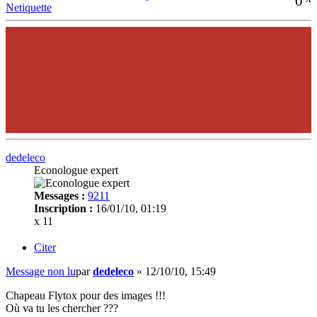
0
Netiquette
dedeleco
Econologue expert
Messages :
9211
Inscription :
16/01/10, 01:19
x 11
Citer
Message non lu
par
dedeleco
»
12/10/10, 15:49
Chapeau Flytox pour des images !!!
Où va tu les chercher ???