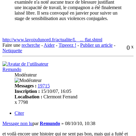
examinée n'a noté aucune trace de blessure justifiant
une incapacité de travail, le compagnon a été finalement
laissé libre. Il sera convoqué en janvier pour suivre un
stage de sensibilisation aux violences conjugales.
http://www.lavoixdunord.fr/actualite/L_ ... flat.shtml
Faire une
recherche
-
Aider
-
Tipeeez !
-
Publier un article
-
0
x
Netiquette
Remundo
Modérateur
Messages :
19715
Inscription :
15/10/07, 16:05
Localisation :
Clermont Ferrand
x 7798
Citer
Message non lu
par
Remundo
»
08/10/10, 10:38
et voilà encore une histoire qui ne sent pas bon, mais qui a fuité et