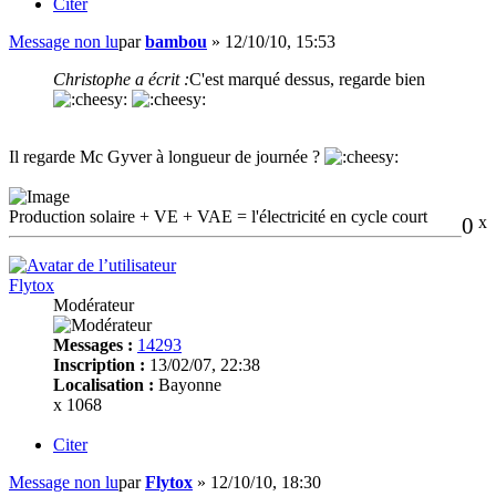
Citer
Message non lu
par
bambou
»
12/10/10, 15:53
Christophe a écrit :
C'est marqué dessus, regarde bien
Il regarde Mc Gyver à longueur de journée ?
Production solaire + VE + VAE = l'électricité en cycle court
0
x
Flytox
Modérateur
Messages :
14293
Inscription :
13/02/07, 22:38
Localisation :
Bayonne
x 1068
Citer
Message non lu
par
Flytox
»
12/10/10, 18:30