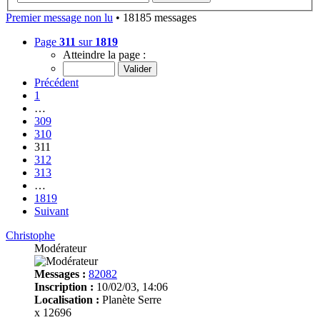
Premier message non lu
• 18185 messages
Page
311
sur
1819
Atteindre la page :
Précédent
1
…
309
310
311
312
313
…
1819
Suivant
Christophe
Modérateur
Messages :
82082
Inscription :
10/02/03, 14:06
Localisation :
Planète Serre
x 12696