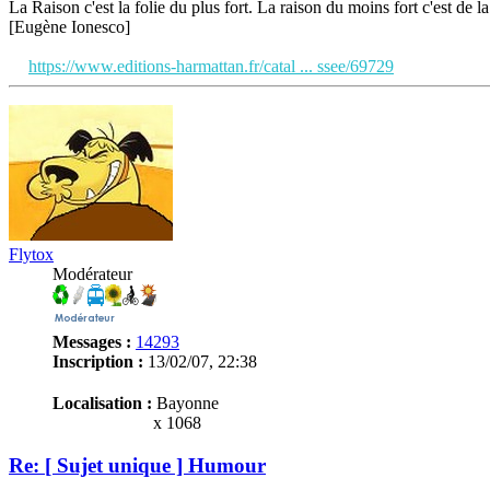
La Raison c'est la folie du plus fort. La raison du moins fort c'est de la 
[Eugène Ionesco]
https://www.editions-harmattan.fr/catal ... ssee/69729
Flytox
Modérateur
Messages :
14293
Inscription :
13/02/07, 22:38
Localisation :
Bayonne
x 1068
Re: [ Sujet unique ] Humour