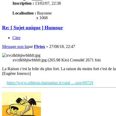
Inscription :
13/02/07, 22:38
Localisation :
Bayonne
x 1068
Re: [ Sujet unique ] Humour
Citer
Message non lu
par
Flytox
»
27/08/18, 22:47
xvcdkbhjiwbhhfr.jpg (265.98 Kio) Consulté 2671 fois
La Raison c'est la folie du plus fort. La raison du moins fort c'est de la 
[Eugène Ionesco]
https://www.editions-harmattan.fr/catal ... ssee/69729