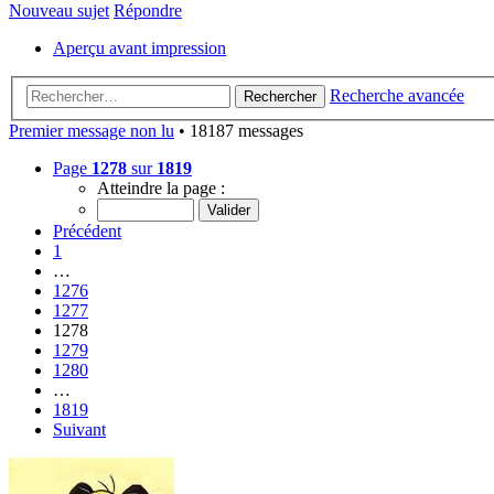
Nouveau sujet
Répondre
Aperçu avant impression
Recherche avancée
Rechercher
Premier message non lu
• 18187 messages
Page
1278
sur
1819
Atteindre la page :
Précédent
1
…
1276
1277
1278
1279
1280
…
1819
Suivant