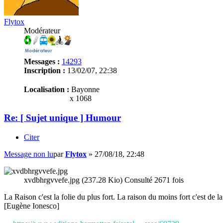
Flytox
Modérateur
Messages :
14293
Inscription :
13/02/07, 22:38
Localisation :
Bayonne
x 1068
Re: [ Sujet unique ] Humour
Citer
Message non lu
par
Flytox
»
27/08/18, 22:48
xvdbhrgvvefe.jpg (237.28 Kio) Consulté 2671 fois
La Raison c'est la folie du plus fort. La raison du moins fort c'est de la 
[Eugène Ionesco]