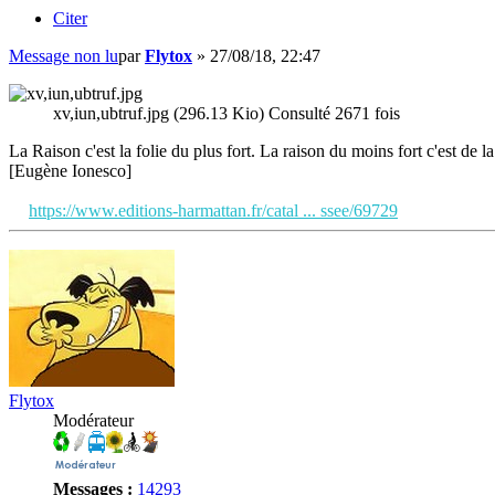
Citer
Message non lu
par
Flytox
»
27/08/18, 22:47
xv,iun,ubtruf.jpg (296.13 Kio) Consulté 2671 fois
La Raison c'est la folie du plus fort. La raison du moins fort c'est de la 
[Eugène Ionesco]
https://www.editions-harmattan.fr/catal ... ssee/69729
Flytox
Modérateur
Messages :
14293