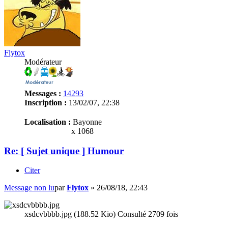
Flytox
Modérateur
Messages :
14293
Inscription :
13/02/07, 22:38
Localisation :
Bayonne
x 1068
Re: [ Sujet unique ] Humour
Citer
Message non lu
par
Flytox
»
26/08/18, 22:43
xsdcvbbbb.jpg (188.52 Kio) Consulté 2709 fois