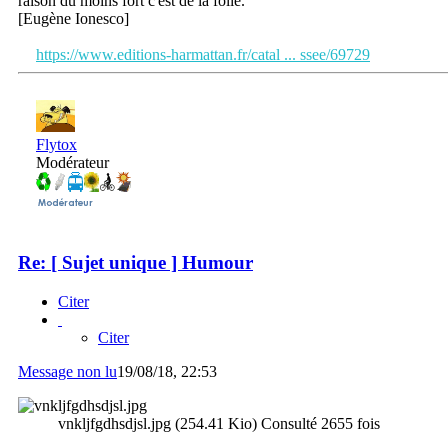
raison du moins fort c'est de la folie.
[Eugène Ionesco]
https://www.editions-harmattan.fr/catal ... ssee/69729
Flytox
Modérateur
Re: [ Sujet unique ] Humour
Citer
Citer
Message non lu
19/08/18, 22:53
vnkljfgdhsdjsl.jpg (254.41 Kio) Consulté 2655 fois