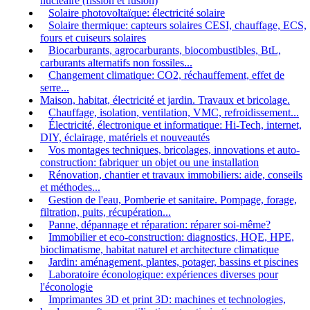
nucléaire (fission et fusion)
Solaire photovoltaïque: électricité solaire
Solaire thermique: capteurs solaires CESI, chauffage, ECS,
fours et cuiseurs solaires
Biocarburants, agrocarburants, biocombustibles, BtL,
carburants alternatifs non fossiles...
Changement climatique: CO2, réchauffement, effet de
serre...
Maison, habitat, électricité et jardin. Travaux et bricolage.
Chauffage, isolation, ventilation, VMC, refroidissement...
Électricité, électronique et informatique: Hi-Tech, internet,
DIY, éclairage, matériels et nouveautés
Vos montages techniques, bricolages, innovations et auto-
construction: fabriquer un objet ou une installation
Rénovation, chantier et travaux immobiliers: aide, conseils
et méthodes...
Gestion de l'eau, Pomberie et sanitaire. Pompage, forage,
filtration, puits, récupération...
Panne, dépannage et réparation: réparer soi-même?
Immobilier et eco-construction: diagnostics, HQE, HPE,
bioclimatisme, habitat naturel et architecture climatique
Jardin: aménagement, plantes, potager, bassins et piscines
Laboratoire éconologique: expériences diverses pour
l'éconologie
Imprimantes 3D et print 3D: machines et technologies,