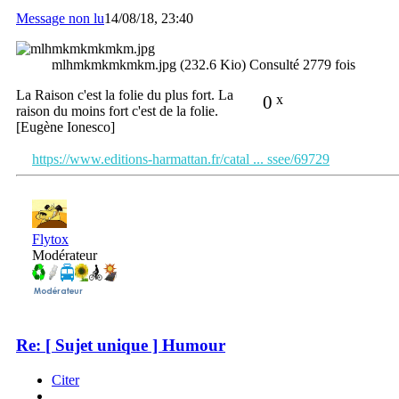
Message non lu
14/08/18, 23:40
mlhmkmkmkmkm.jpg (232.6 Kio) Consulté 2779 fois
La Raison c'est la folie du plus fort. La
0
x
raison du moins fort c'est de la folie.
[Eugène Ionesco]
https://www.editions-harmattan.fr/catal ... ssee/69729
Flytox
Modérateur
Re: [ Sujet unique ] Humour
Citer