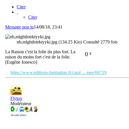
Citer
Citer
Message non lu
14/08/18, 23:41
nb,mlghtlotrktyyki.jpg (134.25 Kio) Consulté 2779 fois
La Raison c'est la folie du plus fort. La
0
x
raison du moins fort c'est de la folie.
[Eugène Ionesco]
https://www.editions-harmattan.fr/catal ... ssee/69729
Flytox
Modérateur