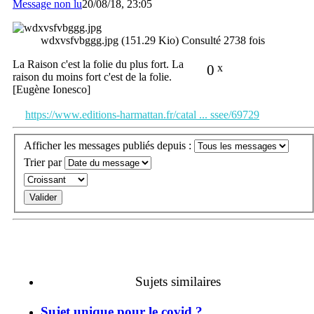
Message non lu
20/08/18, 23:05
wdxvsfvbggg.jpg (151.29 Kio) Consulté 2738 fois
La Raison c'est la folie du plus fort. La
0
x
raison du moins fort c'est de la folie.
[Eugène Ionesco]
https://www.editions-harmattan.fr/catal ... ssee/69729
Afficher les messages publiés depuis :
Trier par
Sujets similaires
Sujet unique pour le covid ?