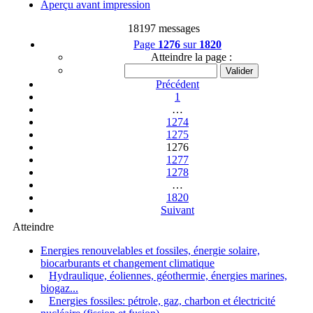
Aperçu avant impression
18197 messages
Page
1276
sur
1820
Atteindre la page :
Précédent
1
…
1274
1275
1276
1277
1278
…
1820
Suivant
Atteindre
Energies renouvelables et fossiles, énergie solaire,
biocarburants et changement climatique
Hydraulique, éoliennes, géothermie, énergies marines,
biogaz...
Energies fossiles: pétrole, gaz, charbon et électricité