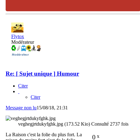
Flytox
Modérateur
Re: [ Sujet unique ] Humour
Citer
Citer
Message non lu
15/08/18, 21:31
veghegjrtdukyfghk.jpg (173.52 Kio) Consulté 2737 fois
La Raison c'est la folie du plus fort. La
0
x