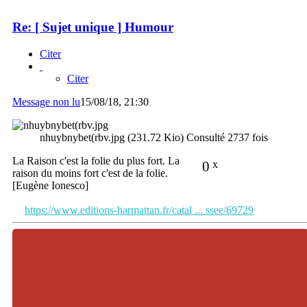
Re: [ Sujet unique ] Humour
Citer
Citer
Message non lu
15/08/18, 21:30
nhuybnybet(rbv.jpg (231.72 Kio) Consulté 2737 fois
La Raison c'est la folie du plus fort. La
0
x
raison du moins fort c'est de la folie.
[Eugène Ionesco]
https://www.editions-harmattan.fr/catal ... ssee/69729