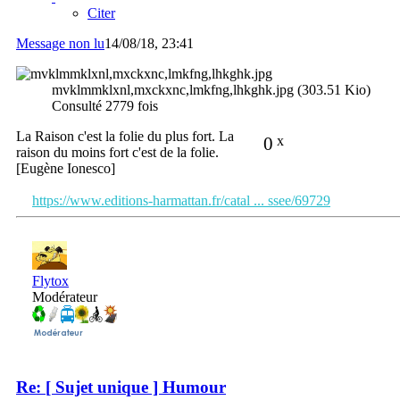
Citer
Message non lu
14/08/18, 23:41
mvklmmklxnl,mxckxnc,lmkfng,lhkghk.jpg (303.51 Kio)
Consulté 2779 fois
La Raison c'est la folie du plus fort. La
0
x
raison du moins fort c'est de la folie.
[Eugène Ionesco]
https://www.editions-harmattan.fr/catal ... ssee/69729
Flytox
Modérateur
Re: [ Sujet unique ] Humour