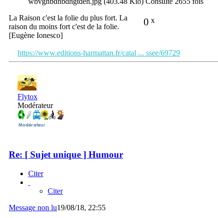
wbvghbdhbdhgtdeh.jpg (403.48 Kio) Consulté 2655 fois
La Raison c'est la folie du plus fort. La
0
x
raison du moins fort c'est de la folie.
[Eugène Ionesco]
https://www.editions-harmattan.fr/catal ... ssee/69729
Flytox
Modérateur
Re: [ Sujet unique ] Humour
Citer
Citer
Message non lu
19/08/18, 22:55