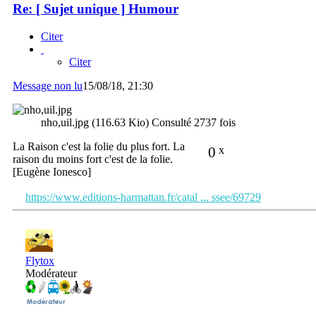
Re: [ Sujet unique ] Humour
Citer
Citer
Message non lu
15/08/18, 21:30
nho,uil.jpg (116.63 Kio) Consulté 2737 fois
La Raison c'est la folie du plus fort. La
0
x
raison du moins fort c'est de la folie.
[Eugène Ionesco]
https://www.editions-harmattan.fr/catal ... ssee/69729
Flytox
Modérateur