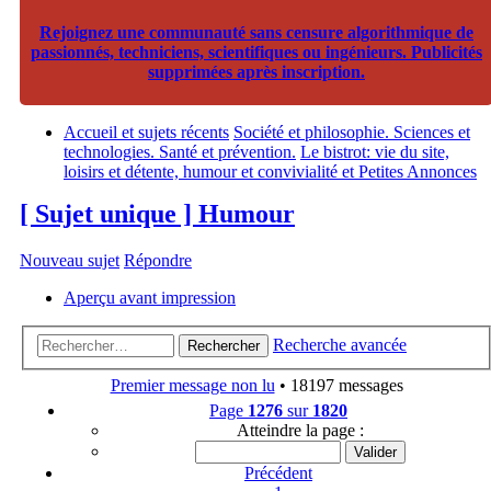
Rejoignez une communauté sans censure algorithmique de
passionnés, techniciens, scientifiques ou ingénieurs. Publicités
supprimées après inscription.
Accueil et sujets récents
Société et philosophie. Sciences et
technologies. Santé et prévention.
Le bistrot: vie du site,
loisirs et détente, humour et convivialité et Petites Annonces
[ Sujet unique ] Humour
Nouveau sujet
Répondre
Aperçu avant impression
Recherche avancée
Rechercher
Premier message non lu
• 18197 messages
Page
1276
sur
1820
Atteindre la page :
Précédent