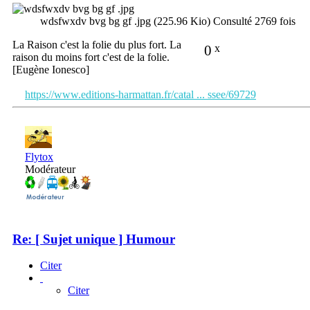
wdsfwxdv bvg bg gf .jpg (225.96 Kio) Consulté 2769 fois
La Raison c'est la folie du plus fort. La
0
x
raison du moins fort c'est de la folie.
[Eugène Ionesco]
https://www.editions-harmattan.fr/catal ... ssee/69729
Flytox
Modérateur
Re: [ Sujet unique ] Humour
Citer
Citer