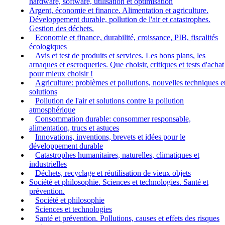
hardware, software, utilisation et optimisation
Argent, économie et finance. Alimentation et agriculture.
Développement durable, pollution de l'air et catastrophes.
Gestion des déchets.
Economie et finance, durabilité, croissance, PIB, fiscalités
écologiques
Avis et test de produits et services. Les bons plans, les
arnaques et escroqueries. Que choisir, critiques et tests d'achat
pour mieux choisir !
Agriculture: problèmes et pollutions, nouvelles techniques e
solutions
Pollution de l'air et solutions contre la pollution
atmosphérique
Consommation durable: consommer responsable,
alimentation, trucs et astuces
Innovations, inventions, brevets et idées pour le
développement durable
Catastrophes humanitaires, naturelles, climatiques et
industrielles
Déchets, recyclage et réutilisation de vieux objets
Société et philosophie. Sciences et technologies. Santé et
prévention.
Société et philosophie
Sciences et technologies
Santé et prévention. Pollutions, causes et effets des risques