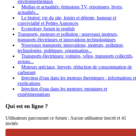
environnementaux
Medias et actualités: émissions TV, reportages, livres,
actualités...
Le bistrot: vie du site, loisirs et détente, humour et
convivialité et Petites Annonces
Econology forum in english
Transports, moteurs et pollution : nouveaux moteurs,
transports électriques et innovations technologiques
Nouveaux transports: innovations, moteurs, pollution,
technologies, politiques, organisation...
Transports électriques: voitures, vélos, transports collectifs,
avions...
Moteurs spéciaux, brevets, réduction de consommation de
carburant
Injection d'eau dans les moteurs thermiques : informations e
explications
Injection d'eau dans les moteurs: montages et
expérimentations
Qui est en ligne ?
Utilisateurs parcourant ce forum : Aucun utilisateur inscrit et 41
invités