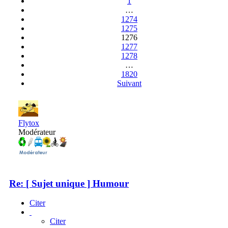
1
…
1274
1275
1276
1277
1278
…
1820
Suivant
Flytox
Modérateur
Re: [ Sujet unique ] Humour
Citer
Citer