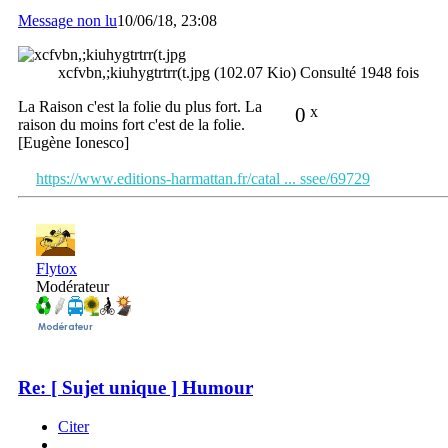
Message non lu
10/06/18, 23:08
xcfvbn,;kiuhygtrtrr(t.jpg (102.07 Kio) Consulté 1948 fois
La Raison c'est la folie du plus fort. La
0
x
raison du moins fort c'est de la folie.
[Eugène Ionesco]
https://www.editions-harmattan.fr/catal ... ssee/69729
Flytox
Modérateur
Re: [ Sujet unique ] Humour
Citer