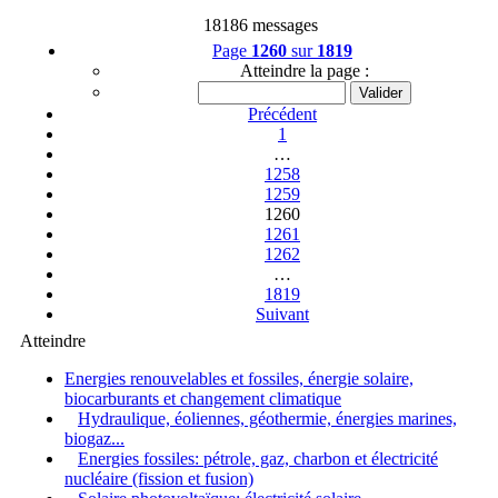
18186 messages
Page
1260
sur
1819
Atteindre la page :
Précédent
1
…
1258
1259
1260
1261
1262
…
1819
Suivant
Atteindre
Energies renouvelables et fossiles, énergie solaire,
biocarburants et changement climatique
Hydraulique, éoliennes, géothermie, énergies marines,
biogaz...
Energies fossiles: pétrole, gaz, charbon et électricité
nucléaire (fission et fusion)