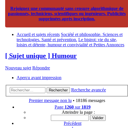
Rejoignez une communauté sans censure algorithmique de
passionnés, techniciens, scientifiques ou ingénieurs. Publicités
supprimées après inscription.
Accueil et sujets récents
Société et philosophie. Sciences et
technologies. Santé et prévention.
Le bistrot: vie du site,
loisirs et détente, humour et convivialité et Petites Annonces
[ Sujet unique ] Humour
Nouveau sujet
Répondre
Aperçu avant impression
Recherche avancée
Rechercher
Premier message non lu
• 18186 messages
Page
1260
sur
1819
Atteindre la page :
Précédent