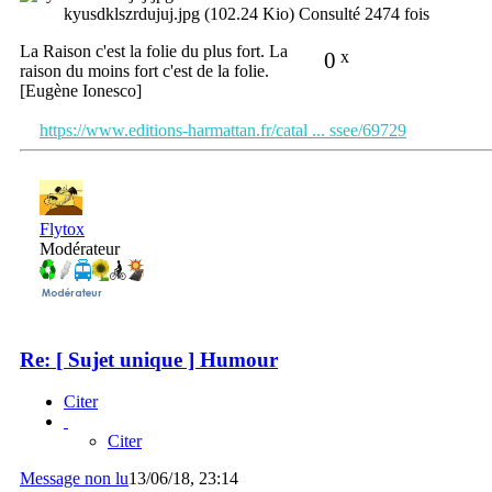
kyusdklszrdujuj.jpg (102.24 Kio) Consulté 2474 fois
La Raison c'est la folie du plus fort. La
0
x
raison du moins fort c'est de la folie.
[Eugène Ionesco]
https://www.editions-harmattan.fr/catal ... ssee/69729
Flytox
Modérateur
Re: [ Sujet unique ] Humour
Citer
Citer
Message non lu
13/06/18, 23:14