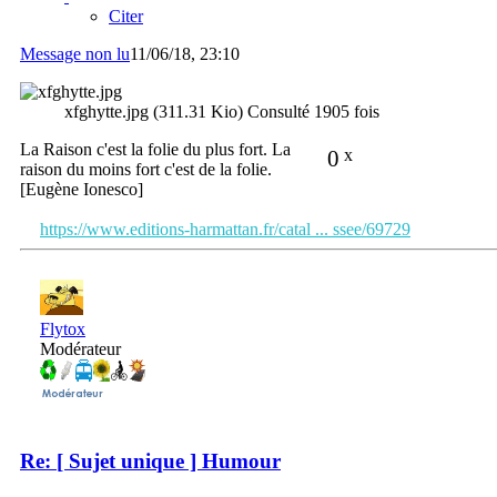
Citer
Message non lu
11/06/18, 23:10
xfghytte.jpg (311.31 Kio) Consulté 1905 fois
La Raison c'est la folie du plus fort. La
0
x
raison du moins fort c'est de la folie.
[Eugène Ionesco]
https://www.editions-harmattan.fr/catal ... ssee/69729
Flytox
Modérateur
Re: [ Sujet unique ] Humour