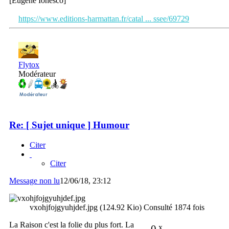
[Eugène Ionesco]
https://www.editions-harmattan.fr/catal ... ssee/69729
Flytox
Modérateur
Re: [ Sujet unique ] Humour
Citer
Citer
Message non lu
12/06/18, 23:12
vxohjfojgyuhjdef.jpg (124.92 Kio) Consulté 1874 fois
La Raison c'est la folie du plus fort. La
0
x