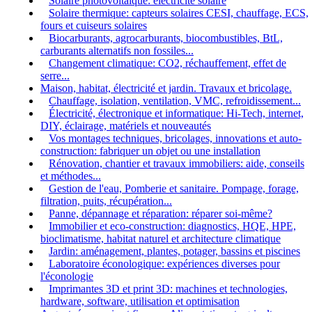
Solaire photovoltaïque: électricité solaire
Solaire thermique: capteurs solaires CESI, chauffage, ECS,
fours et cuiseurs solaires
Biocarburants, agrocarburants, biocombustibles, BtL,
carburants alternatifs non fossiles...
Changement climatique: CO2, réchauffement, effet de
serre...
Maison, habitat, électricité et jardin. Travaux et bricolage.
Chauffage, isolation, ventilation, VMC, refroidissement...
Électricité, électronique et informatique: Hi-Tech, internet,
DIY, éclairage, matériels et nouveautés
Vos montages techniques, bricolages, innovations et auto-
construction: fabriquer un objet ou une installation
Rénovation, chantier et travaux immobiliers: aide, conseils
et méthodes...
Gestion de l'eau, Pomberie et sanitaire. Pompage, forage,
filtration, puits, récupération...
Panne, dépannage et réparation: réparer soi-même?
Immobilier et eco-construction: diagnostics, HQE, HPE,
bioclimatisme, habitat naturel et architecture climatique
Jardin: aménagement, plantes, potager, bassins et piscines
Laboratoire éconologique: expériences diverses pour
l'éconologie
Imprimantes 3D et print 3D: machines et technologies,
hardware, software, utilisation et optimisation