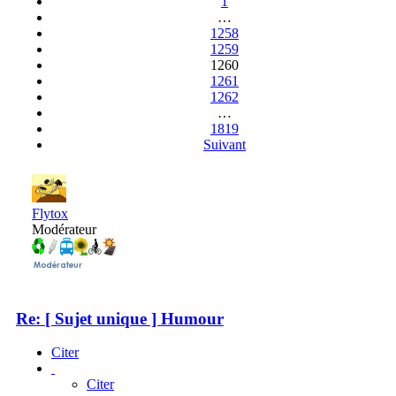
1
…
1258
1259
1260
1261
1262
…
1819
Suivant
Flytox
Modérateur
Re: [ Sujet unique ] Humour
Citer
Citer