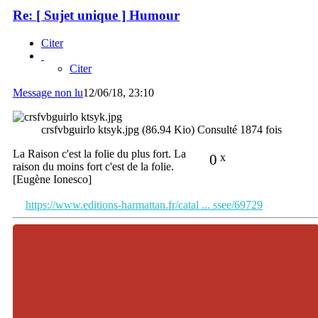
Re: [ Sujet unique ] Humour
Citer
Citer
Message non lu
12/06/18, 23:10
crsfvbguirlo ktsyk.jpg (86.94 Kio) Consulté 1874 fois
La Raison c'est la folie du plus fort. La
0
x
raison du moins fort c'est de la folie.
[Eugène Ionesco]
https://www.editions-harmattan.fr/catal ... ssee/69729