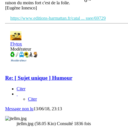
raison du moins fort c'est de la folie.
[Eugène Ionesco]
https://www.editions-harmattan.fr/catal ... ssee/69729
Flytox
Modérateur
Re: [ Sujet unique ] Humour
Citer
Citer
Message non lu
13/06/18, 23:13
jtellm.jpg (58.05 Kio) Consulté 1836 fois