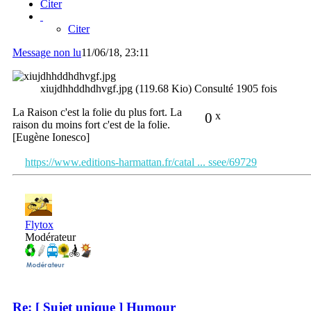
Citer
Citer
Message non lu
11/06/18, 23:11
xiujdhhddhdhvgf.jpg (119.68 Kio) Consulté 1905 fois
La Raison c'est la folie du plus fort. La
0
x
raison du moins fort c'est de la folie.
[Eugène Ionesco]
https://www.editions-harmattan.fr/catal ... ssee/69729
Flytox
Modérateur
Re: [ Sujet unique ] Humour