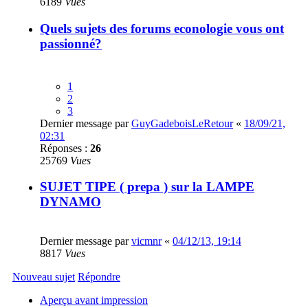
6189
Vues
Quels sujets des forums econologie vous ont
passionné?
1
2
3
Dernier message par
GuyGadeboisLeRetour
«
18/09/21,
02:31
Réponses :
26
25769
Vues
SUJET TIPE ( prepa ) sur la LAMPE
DYNAMO
Dernier message par
vicmnr
«
04/12/13, 19:14
8817
Vues
Nouveau sujet
Répondre
Aperçu avant impression