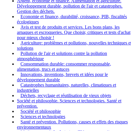
Argent, économie et finance. Alimentation et agriculture.
Développement durable, pollution de l'air et catastrophes.
Gestion des déchets.
Economie et finance, durabilité, croissance, PIB, fiscalités
écologiques
Avis et test de produits et services. Les bons plans, les
arnaques et escroqueries. Que choisir, critiques et tests d'achat
pour mieux choisir !
Agriculture: problèmes et pollutions, nouvelles techniques e
solutions
Pollution de l'air et solutions contre la pollution
atmosphérique
Consommation durable: consommer responsable,
alimentation, trucs et astuces
Innovations, inventions, brevets et idées pour le
développement durable
Catastrophes humanitaires, naturelles, climatiques et
industrielles
Déchets, recyclage et réutilisation de vieux objets
Société et philosophie. Sciences et technologies. Santé et
prévention.
Société et philosophie
Sciences et technologies
Santé et prévention. Pollutions, causes et effets des risques
environnementaux