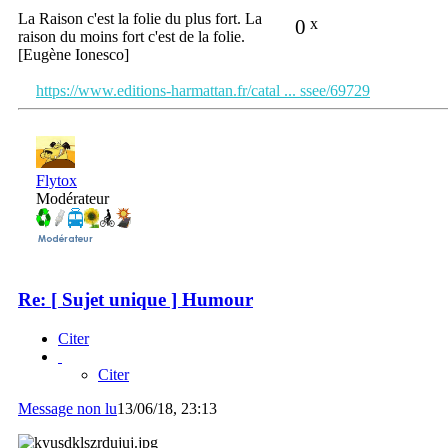
La Raison c'est la folie du plus fort. La
0
x
raison du moins fort c'est de la folie.
[Eugène Ionesco]
https://www.editions-harmattan.fr/catal ... ssee/69729
Flytox
Modérateur
Re: [ Sujet unique ] Humour
Citer
Citer
Message non lu
13/06/18, 23:13