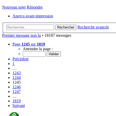
Nouveau sujet
Répondre
Aperçu avant impression
Recherche avancée
Rechercher
Premier message non lu
• 18187 messages
Page
1245
sur
1819
Atteindre la page :
Précédent
1
…
1243
1244
1245
1246
1247
…
1819
Suivant