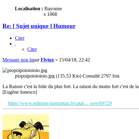
Localisation :
Bayonne
x 1068
Re: [ Sujet unique ] Humour
Citer
Citer
Message non lu
par
Flytox
»
15/04/18, 22:42
piopoipoioioioio.jpg (135.53 Kio) Consulté 2797 fois
La Raison c'est la folie du plus fort. La raison du moins fort c'est de la 
[Eugène Ionesco]
https://www.editions-harmattan.fr/catal ... ssee/69729