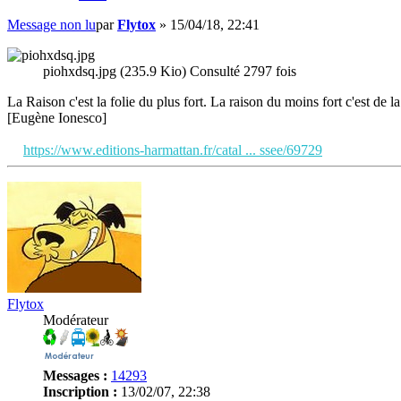
Message non lu
par
Flytox
»
15/04/18, 22:41
piohxdsq.jpg (235.9 Kio) Consulté 2797 fois
La Raison c'est la folie du plus fort. La raison du moins fort c'est de la 
[Eugène Ionesco]
https://www.editions-harmattan.fr/catal ... ssee/69729
Flytox
Modérateur
Messages :
14293
Inscription :
13/02/07, 22:38