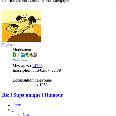
Le Mouvement Naturellement Energique !
Flytox
Modérateur
Messages :
14293
Inscription :
13/02/07, 22:38
Localisation :
Bayonne
x 1068
Re: [ Sujet unique ] Humour
Citer
Citer