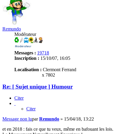
Remundo
Modérateur
Messages :
19718
Inscription :
15/10/07, 16:05
Localisation :
Clermont Ferrand
x 7802
Re: [ Sujet unique ] Humour
Citer
Citer
Message non lu
par
Remundo
»
15/04/18, 13:22
et en 2018 : fais ce que tu veux, même en bafouant les lois.