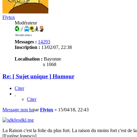
Flytox
Modérateur
Messages :
14293
Inscription :
13/02/07, 22:38
Localisation :
Bayonne
x 1068
Re: [ Sujet unique ] Humour
Citer
Citer
Message non lu
par
Flytox
»
15/04/18, 22:43
La Raison c'est la folie du plus fort. La raison du moins fort c'est de la 
[Eugène Ionesco]