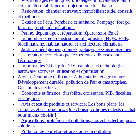
Vos montages techniques, bricolages, innovations et auto-
construction: fabriquer un objet ou une installation
Rénovation, chantier et travaux immobiliers: aide, conseils
et méthodes...
Gestion de l'eau, Pomberie et sanitaire. Pompage, forage,
filtration, puits, récupération...
Panne, dépannage et réparation: réparer soi-même?
Immobilier et eco-construction: diagnostics, HQE, HPE,
bioclimatisme, habitat naturel et architecture climatique
Jardin: aménagement, plantes, potager, bassins et piscines
Laboratoire éconologique: expériences diverses pour
l'éconologie
Imprimantes 3D et print 3D: machines et technologies,
hardware, software, utilisation et optimisation
Argent, économie et finance. Alimentation et agriculture.
Développement durable, pollution de l'air et catastrophes.
Gestion des déchets.
Economie et finance, durabilité, croissance, PIB, fiscalités
écologiques
Avis et test de produits et services. Les bons plans, les
arnaques et escroqueries. Que choisir, critiques et tests d'achat
pour mieux choisir !
Agriculture: problèmes et pollutions, nouvelles techniques e
solutions
Pollution de l'air et solutions contre la pollution