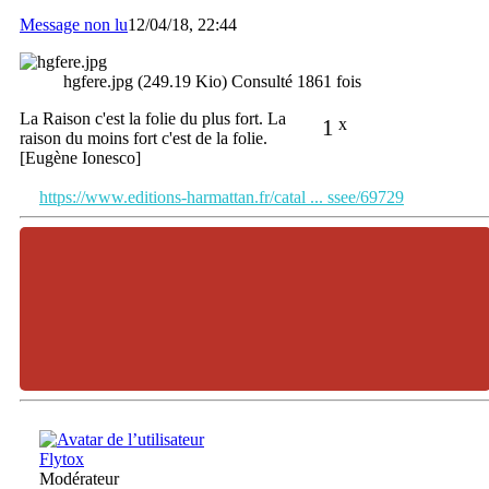
Message non lu
12/04/18, 22:44
hgfere.jpg (249.19 Kio) Consulté 1861 fois
La Raison c'est la folie du plus fort. La
1
x
raison du moins fort c'est de la folie.
[Eugène Ionesco]
https://www.editions-harmattan.fr/catal ... ssee/69729
Flytox
Modérateur