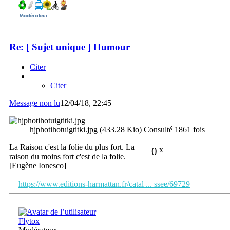
Re: [ Sujet unique ] Humour
Citer
Citer
Message non lu
12/04/18, 22:45
hjphotihotuigtitki.jpg (433.28 Kio) Consulté 1861 fois
La Raison c'est la folie du plus fort. La
0
x
raison du moins fort c'est de la folie.
[Eugène Ionesco]
https://www.editions-harmattan.fr/catal ... ssee/69729
Flytox