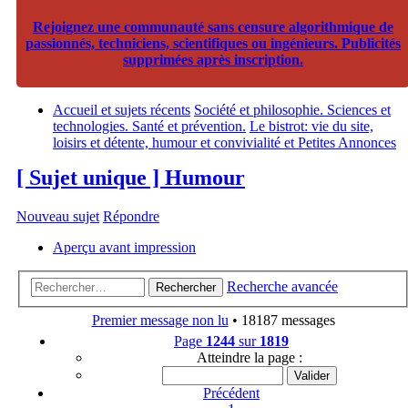
Rejoignez une communauté sans censure algorithmique de
passionnés, techniciens, scientifiques ou ingénieurs. Publicités
supprimées après inscription.
Accueil et sujets récents
Société et philosophie. Sciences et
technologies. Santé et prévention.
Le bistrot: vie du site,
loisirs et détente, humour et convivialité et Petites Annonces
[ Sujet unique ] Humour
Nouveau sujet
Répondre
Aperçu avant impression
Recherche avancée
Rechercher
Premier message non lu
• 18187 messages
Page
1244
sur
1819
Atteindre la page :
Précédent