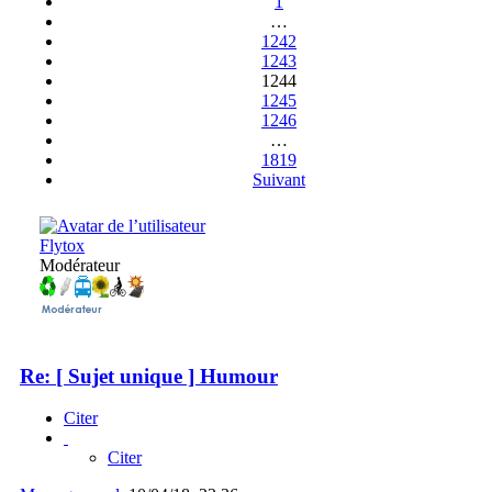
1
…
1242
1243
1244
1245
1246
…
1819
Suivant
Flytox
Modérateur
Re: [ Sujet unique ] Humour
Citer
Citer