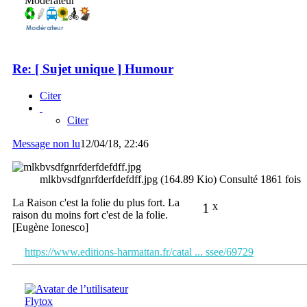
Modérateur
Re: [ Sujet unique ] Humour
Citer
Citer
Message non lu
12/04/18, 22:46
mlkbvsdfgnrfderfdefdff.jpg (164.89 Kio) Consulté 1861 fois
La Raison c'est la folie du plus fort. La
1
x
raison du moins fort c'est de la folie.
[Eugène Ionesco]
https://www.editions-harmattan.fr/catal ... ssee/69729
Flytox