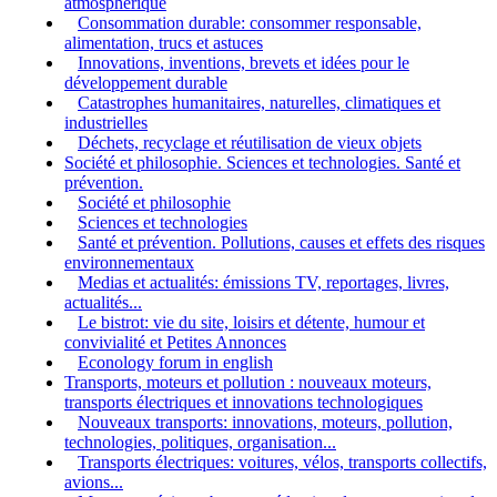
atmosphérique
Consommation durable: consommer responsable,
alimentation, trucs et astuces
Innovations, inventions, brevets et idées pour le
développement durable
Catastrophes humanitaires, naturelles, climatiques et
industrielles
Déchets, recyclage et réutilisation de vieux objets
Société et philosophie. Sciences et technologies. Santé et
prévention.
Société et philosophie
Sciences et technologies
Santé et prévention. Pollutions, causes et effets des risques
environnementaux
Medias et actualités: émissions TV, reportages, livres,
actualités...
Le bistrot: vie du site, loisirs et détente, humour et
convivialité et Petites Annonces
Econology forum in english
Transports, moteurs et pollution : nouveaux moteurs,
transports électriques et innovations technologiques
Nouveaux transports: innovations, moteurs, pollution,
technologies, politiques, organisation...
Transports électriques: voitures, vélos, transports collectifs,
avions...