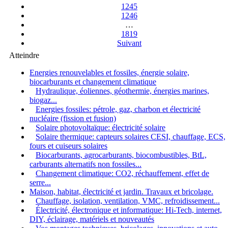
1245
1246
…
1819
Suivant
Atteindre
Energies renouvelables et fossiles, énergie solaire,
biocarburants et changement climatique
Hydraulique, éoliennes, géothermie, énergies marines,
biogaz...
Energies fossiles: pétrole, gaz, charbon et électricité
nucléaire (fission et fusion)
Solaire photovoltaïque: électricité solaire
Solaire thermique: capteurs solaires CESI, chauffage, ECS,
fours et cuiseurs solaires
Biocarburants, agrocarburants, biocombustibles, BtL,
carburants alternatifs non fossiles...
Changement climatique: CO2, réchauffement, effet de
serre...
Maison, habitat, électricité et jardin. Travaux et bricolage.
Chauffage, isolation, ventilation, VMC, refroidissement...
Électricité, électronique et informatique: Hi-Tech, internet,
DIY, éclairage, matériels et nouveautés