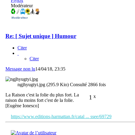
Flytox
Modérateur
Re: [ Sujet unique ] Humour
Citer
Citer
Message non lu
14/04/18, 23:35
ngjhyugtyi.jpg (295.9 Kio) Consulté 2866 fois
La Raison c'est la folie du plus fort. La
1
x
raison du moins fort c'est de la folie.
[Eugène Ionesco]
https://www.editions-harmattan.fr/catal ... ssee/69729