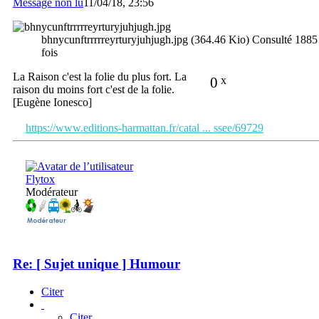
Message non lu
11/04/18, 23:56
bhnycunftrrrrreyrturyjuhjugh.jpg (364.46 Kio) Consulté 1885
fois
La Raison c'est la folie du plus fort. La
0
x
raison du moins fort c'est de la folie.
[Eugène Ionesco]
https://www.editions-harmattan.fr/catal ... ssee/69729
Flytox
Modérateur
Re: [ Sujet unique ] Humour
Citer
Citer