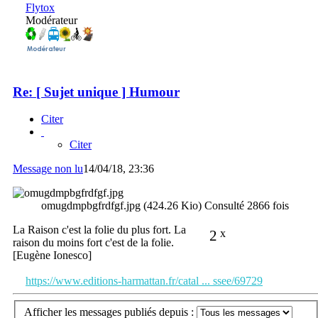
Flytox
Modérateur
Re: [ Sujet unique ] Humour
Citer
Citer
Message non lu
14/04/18, 23:36
omugdmpbgfrdfgf.jpg (424.26 Kio) Consulté 2866 fois
La Raison c'est la folie du plus fort. La
2
x
raison du moins fort c'est de la folie.
[Eugène Ionesco]
https://www.editions-harmattan.fr/catal ... ssee/69729
Afficher les messages publiés depuis :