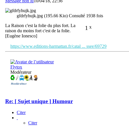
Message non lu
10/04/18, 22:36
gfdrfyhujk.jpg (195.66 Kio) Consulté 1938 fois
La Raison c'est la folie du plus fort. La
1
x
raison du moins fort c'est de la folie.
[Eugène Ionesco]
https://www.editions-harmattan.fr/catal ... ssee/69729
Flytox
Modérateur
Re: [ Sujet unique ] Humour
Citer
Citer