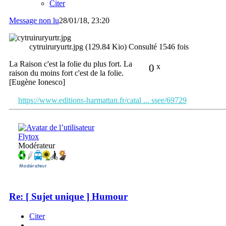
Citer
Message non lu
28/01/18, 23:20
cytruiruryurtr.jpg (129.84 Kio) Consulté 1546 fois
La Raison c'est la folie du plus fort. La
0
x
raison du moins fort c'est de la folie.
[Eugène Ionesco]
https://www.editions-harmattan.fr/catal ... ssee/69729
Flytox
Modérateur
Re: [ Sujet unique ] Humour
Citer