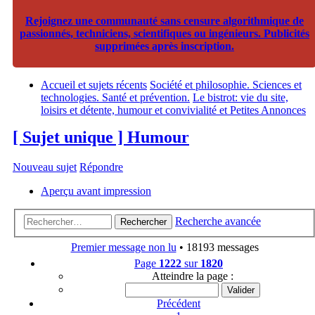
Rejoignez une communauté sans censure algorithmique de
passionnés, techniciens, scientifiques ou ingénieurs. Publicités
supprimées après inscription.
Accueil et sujets récents
Société et philosophie. Sciences et
technologies. Santé et prévention.
Le bistrot: vie du site,
loisirs et détente, humour et convivialité et Petites Annonces
[ Sujet unique ] Humour
Nouveau sujet
Répondre
Aperçu avant impression
Recherche avancée
Rechercher
Premier message non lu
• 18193 messages
Page
1222
sur
1820
Atteindre la page :
Précédent