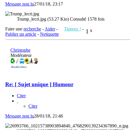
Message non lu
27/01/18, 23:17
Trump_lecri.jpg (53.27 Kio) Consulté 1578 fois
Faire une
recherche
-
Aider
-
Tipeeez !
-
1
x
Publier un article
-
Netiquette
Christophe
Modérateur
Re: [ Sujet unique ] Humour
Citer
Citer
Message non lu
28/01/18, 21:46