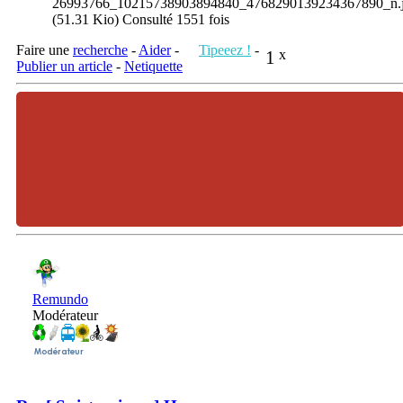
26993766_10215738903894840_4768290139234367890_n.
(51.31 Kio) Consulté 1551 fois
Faire une
recherche
-
Aider
-
Tipeeez !
-
1
x
Publier un article
-
Netiquette
Remundo
Modérateur