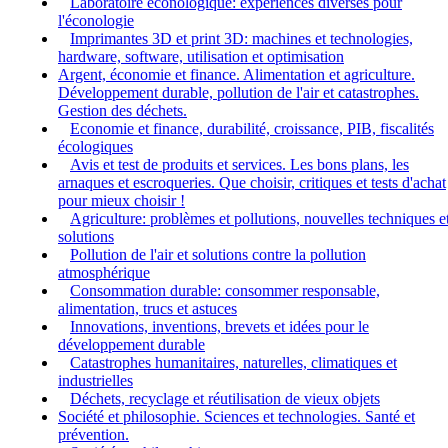
Laboratoire éconologique: expériences diverses pour
l'éconologie
Imprimantes 3D et print 3D: machines et technologies,
hardware, software, utilisation et optimisation
Argent, économie et finance. Alimentation et agriculture.
Développement durable, pollution de l'air et catastrophes.
Gestion des déchets.
Economie et finance, durabilité, croissance, PIB, fiscalités
écologiques
Avis et test de produits et services. Les bons plans, les
arnaques et escroqueries. Que choisir, critiques et tests d'achat
pour mieux choisir !
Agriculture: problèmes et pollutions, nouvelles techniques e
solutions
Pollution de l'air et solutions contre la pollution
atmosphérique
Consommation durable: consommer responsable,
alimentation, trucs et astuces
Innovations, inventions, brevets et idées pour le
développement durable
Catastrophes humanitaires, naturelles, climatiques et
industrielles
Déchets, recyclage et réutilisation de vieux objets
Société et philosophie. Sciences et technologies. Santé et
prévention.