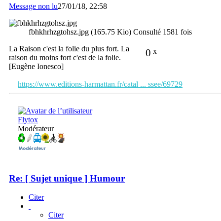
Message non lu
27/01/18, 22:58
fbhkhrhzgtohsz.jpg (165.75 Kio) Consulté 1581 fois
La Raison c'est la folie du plus fort. La
0
x
raison du moins fort c'est de la folie.
[Eugène Ionesco]
https://www.editions-harmattan.fr/catal ... ssee/69729
Flytox
Modérateur
Re: [ Sujet unique ] Humour
Citer
Citer