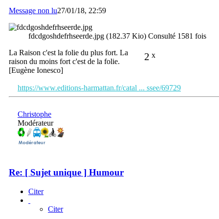
Message non lu
27/01/18, 22:59
fdcdgoshdefrhseerde.jpg (182.37 Kio) Consulté 1581 fois
La Raison c'est la folie du plus fort. La
2
x
raison du moins fort c'est de la folie.
[Eugène Ionesco]
https://www.editions-harmattan.fr/catal ... ssee/69729
Christophe
Modérateur
Re: [ Sujet unique ] Humour
Citer
Citer