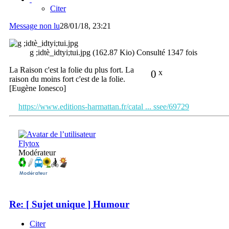
Citer
Message non lu
28/01/18, 23:21
g ;idtè_idtyi;tui.jpg (162.87 Kio) Consulté 1347 fois
La Raison c'est la folie du plus fort. La
0
x
raison du moins fort c'est de la folie.
[Eugène Ionesco]
https://www.editions-harmattan.fr/catal ... ssee/69729
Flytox
Modérateur
Re: [ Sujet unique ] Humour
Citer