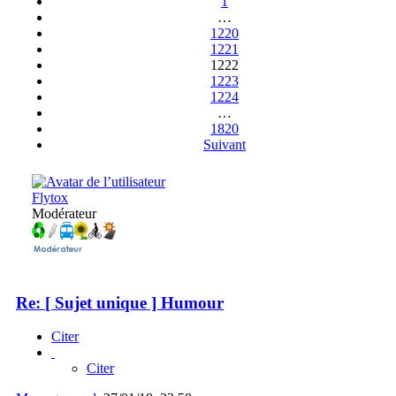
1
…
1220
1221
1222
1223
1224
…
1820
Suivant
Flytox
Modérateur
Re: [ Sujet unique ] Humour
Citer
Citer