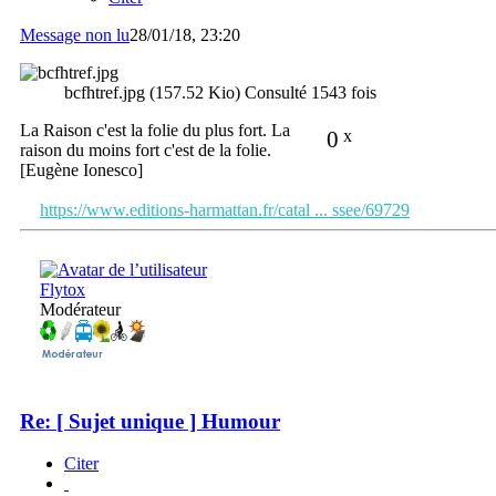
Message non lu
28/01/18, 23:20
bcfhtref.jpg (157.52 Kio) Consulté 1543 fois
La Raison c'est la folie du plus fort. La
0
x
raison du moins fort c'est de la folie.
[Eugène Ionesco]
https://www.editions-harmattan.fr/catal ... ssee/69729
Flytox
Modérateur
Re: [ Sujet unique ] Humour
Citer