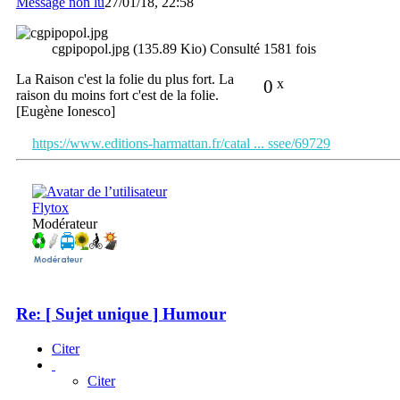
Message non lu
27/01/18, 22:58
cgpipopol.jpg (135.89 Kio) Consulté 1581 fois
La Raison c'est la folie du plus fort. La
0
x
raison du moins fort c'est de la folie.
[Eugène Ionesco]
https://www.editions-harmattan.fr/catal ... ssee/69729
Flytox
Modérateur
Re: [ Sujet unique ] Humour
Citer
Citer