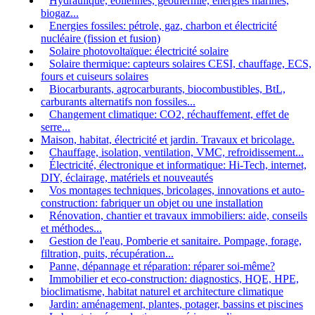
Hydraulique, éoliennes, géothermie, énergies marines,
biogaz...
Energies fossiles: pétrole, gaz, charbon et électricité
nucléaire (fission et fusion)
Solaire photovoltaïque: électricité solaire
Solaire thermique: capteurs solaires CESI, chauffage, ECS,
fours et cuiseurs solaires
Biocarburants, agrocarburants, biocombustibles, BtL,
carburants alternatifs non fossiles...
Changement climatique: CO2, réchauffement, effet de
serre...
Maison, habitat, électricité et jardin. Travaux et bricolage.
Chauffage, isolation, ventilation, VMC, refroidissement...
Électricité, électronique et informatique: Hi-Tech, internet,
DIY, éclairage, matériels et nouveautés
Vos montages techniques, bricolages, innovations et auto-
construction: fabriquer un objet ou une installation
Rénovation, chantier et travaux immobiliers: aide, conseils
et méthodes...
Gestion de l'eau, Pomberie et sanitaire. Pompage, forage,
filtration, puits, récupération...
Panne, dépannage et réparation: réparer soi-même?
Immobilier et eco-construction: diagnostics, HQE, HPE,
bioclimatisme, habitat naturel et architecture climatique
Jardin: aménagement, plantes, potager, bassins et piscines