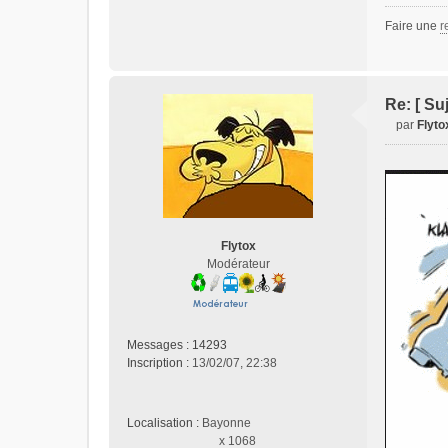
Faire une
r
Re: [ Su
par
Flyto
M
e
s
s
a
g
Flytox
e
Modérateur
n
o
n
l
u
Messages :
14293
Inscription :
13/02/07, 22:38
Localisation :
Bayonne
x 1068