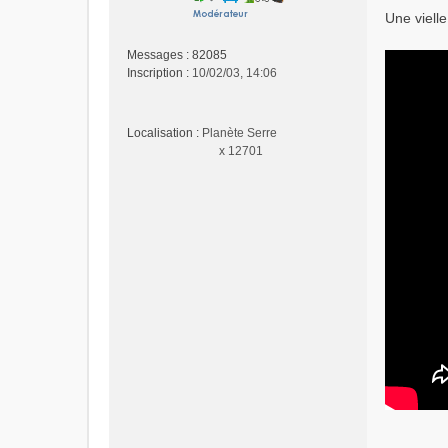
e
Une viell
s
s
Messages :
82085
a
Inscription :
10/02/03, 14:06
g
e
n
Localisation :
Planète Serre
o
x 12701
n
l
u