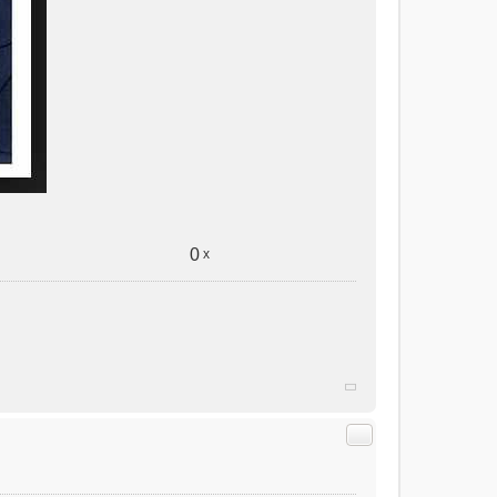
0
x
Citer