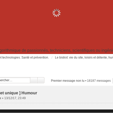
ithmique de passionnés, techniciens, scientifiques ou ingénieu
t technologies. Santé et prévention.
Le bistrot: vie du site, loisirs et détente, 
Premier message non lu
• 18187 messages
jet unique ] Humour
x
»
13/12/17, 23:49