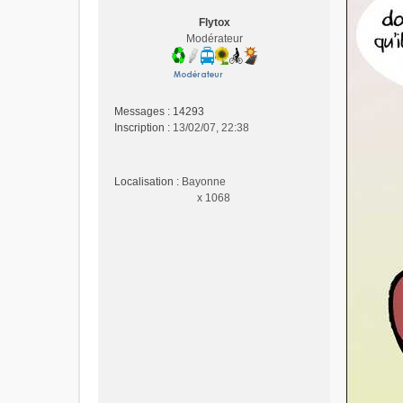
g
Flytox
e
Modérateur
n
o
n
l
u
Messages :
14293
Inscription :
13/02/07, 22:38
Localisation :
Bayonne
x 1068