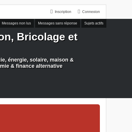
Inscription
Connexion
Messages non lus
Messages sans réponse
Sujets actifs
n, Bricolage et
e, énergie, solaire, maison &
mie & finance alternative