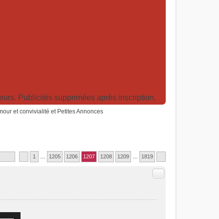
rs. Publicités supprimées après inscription.
humour et convivialité et Petites Annonces
1
…
1205
1206
1207
1208
1209
…
1819
Citer