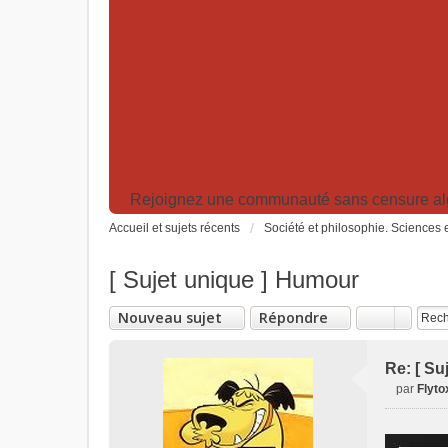
Rejoignez une communauté sans censure algor
Accueil et sujets récents
Société et philosophie. Sciences e
[ Sujet unique ] Humour
Nouveau sujet
Répondre
Re: [ Su
par
Flyto
M
e
s