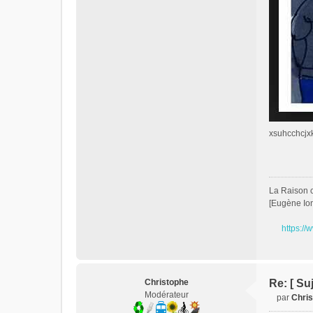
xsuhcchcjxk
La Raison c'
[Eugène Io
https://
Christophe
Re: [ Su
Modérateur
par
Chri
M