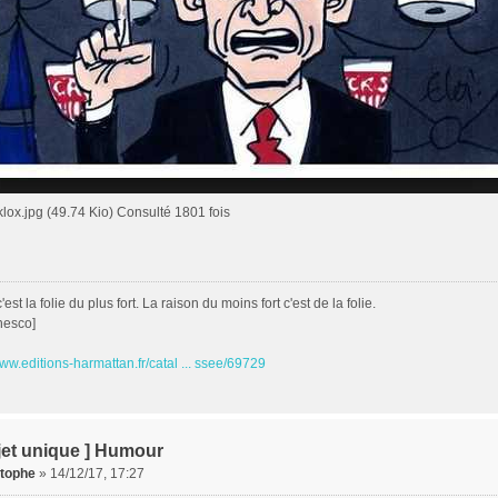
lox.jpg (49.74 Kio) Consulté 1801 fois
est la folie du plus fort. La raison du moins fort c'est de la folie.
nesco]
www.editions-harmattan.fr/catal ... ssee/69729
jet unique ] Humour
stophe
»
14/12/17, 17:27