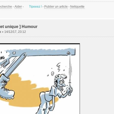
echerche
-
Aider
-
Tipeeez !
-
Publier un article
-
Netiquette
jet unique ] Humour
x
»
14/12/17, 23:12