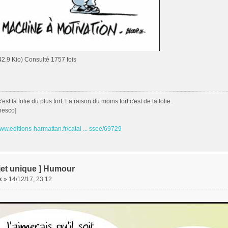
(42.9 Kio) Consulté 1757 fois
est la folie du plus fort. La raison du moins fort c'est de la folie.
nesco]
www.editions-harmattan.fr/catal ... ssee/69729
jet unique ] Humour
x
»
14/12/17, 23:12