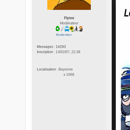
s
a
g
Flytox
e
Modérateur
n
o
n
l
u
Messages :
14293
Inscription :
13/02/07, 22:38
Localisation :
Bayonne
x 1068