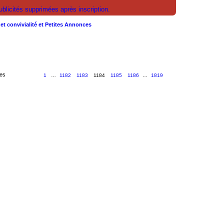
licités supprimées après inscription.
r et convivialité et Petites Annonces
ges
1
…
1182
1183
1184
1185
1186
…
1819