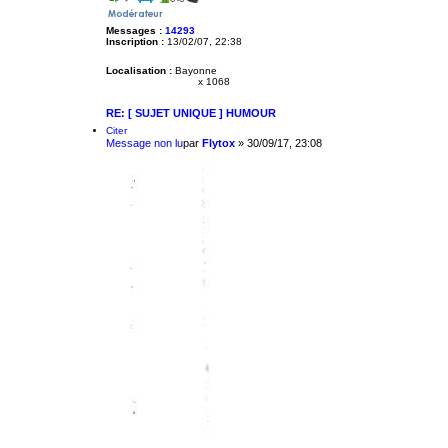
Messages :
14293
Inscription :
13/02/07, 22:38
Localisation :
Bayonne
x 1068
RE: [ SUJET UNIQUE ] HUMOUR
Citer
Message non lu
par
Flytox
»
30/09/17, 23:08