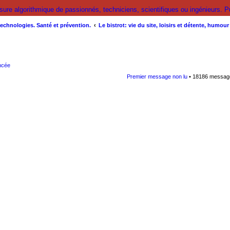
e algorithmique de passionnés, techniciens, scientifiques ou ingénieurs. Pub
technologies. Santé et prévention.
Le bistrot: vie du site, loisirs et détente, humou
ncée
Premier message non lu
• 18186 messa