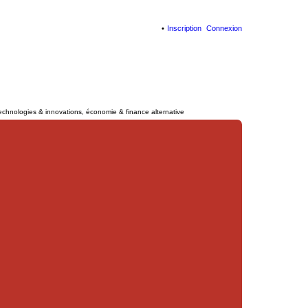
Inscription
Connexion
technologies & innovations, économie & finance alternative