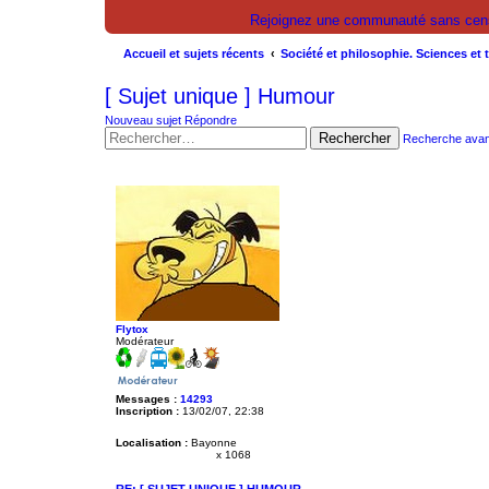
Rejoignez une communauté sans censur
Accueil et sujets récents
Société et philosophie. Sciences et 
[ Sujet unique ] Humour
Nouveau sujet
Répondre
Rechercher
Recherche ava
Flytox
Modérateur
Messages :
14293
Inscription :
13/02/07, 22:38
Localisation :
Bayonne
x 1068