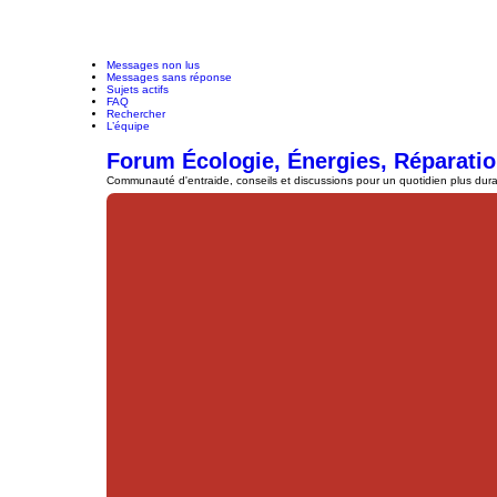
Messages non lus
Messages sans réponse
Sujets actifs
FAQ
Rechercher
L’équipe
Forum Écologie, Énergies, Réparatio
Communauté d'entraide, conseils et discussions pour un quotidien plus durab