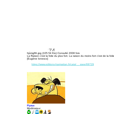
hjùmgfth.jpg (105.54 Kio) Consulté 2008 fois
La Raison c'est la folie du plus fort. La raison du moins fort c'est de la folie
[Eugène Ionesco]
https://www.editions-harmattan.fr/catal ... ssee/69729
Flytox
Modérateur