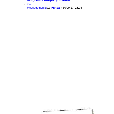
RE: [ SUJET UNIQUE ] HUMOUR
Citer
Message non lu
par
Flytox
»
30/09/17, 23:08